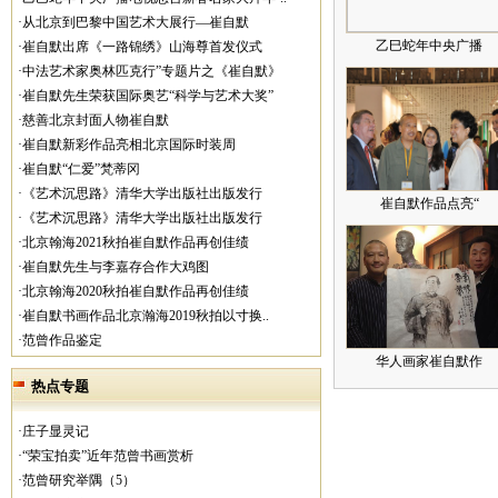
·从北京到巴黎中国艺术大展行—崔自默
乙巳蛇年中央广播
·崔自默出席《一路锦绣》山海尊首发仪式
·中法艺术家奥林匹克行”专题片之《崔自默》
·崔自默先生荣获国际奥艺“科学与艺术大奖”
·慈善北京封面人物崔自默
·崔自默新彩作品亮相北京国际时装周
·崔自默“仁爱”梵蒂冈
·《艺术沉思路》清华大学出版社出版发行
崔自默作品点亮“
·《艺术沉思路》清华大学出版社出版发行
·北京翰海2021秋拍崔自默作品再创佳绩
·崔自默先生与李嘉存合作大鸡图
·北京翰海2020秋拍崔自默作品再创佳绩
·崔自默书画作品北京瀚海2019秋拍以寸换..
·范曾作品鉴定
华人画家崔自默作
热点专题
·庄子显灵记
·“荣宝拍卖”近年范曾书画赏析
·范曾研究举隅（5）