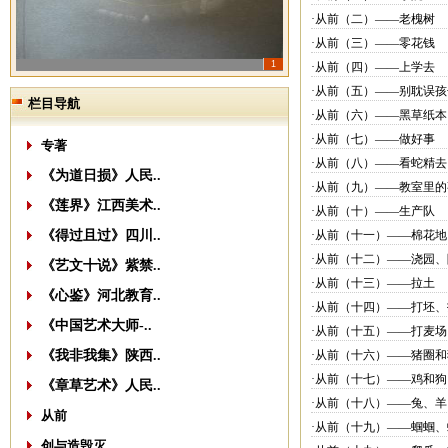
·从前（二）——老槐树
·从前（三）——零花钱
1
·从前（四）——上学去
·从前（五）——别耽误孩
栏目导航
·从前（六）——黑草纸
·从前（七）——做好事
专著
·从前（八）——看蛇精去
《为道日损》人民..
·从前（九）——教室里的
《莲界》江西美术..
·从前（十）——生产队
《得过且过》四川..
·从前（十一）——棉花地
·从前（十二）——浇园
《艺文十说》紫禁..
·从前（十三）——拉土
《心鉴》河北教育..
·从前（十四）——打坯
《中国艺术大师-..
·从前（十五）——打麦场
《我非我集》陕西..
·从前（十六）——猪圈和
·从前（十七）——鸡和狗
《章草艺术》人民..
·从前（十八）——兔、
从前
·从前（十九）——蝈蝈
创与造毁灭