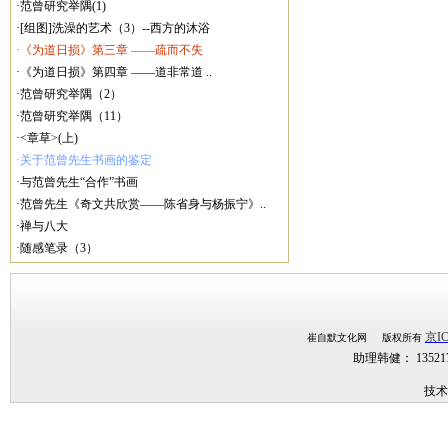
·范曾研究举隅(1)
·[组图]洗澡的艺术（3）--西方的沐浴
·《为道日损》第三章 ——疏而不失
·《为道日损》第四章 ——道非常道 ..
·范曾研究举隅（2）
·范曾研究举隅（11）
·<章草>(上)
·关于范曾先生书画的鉴定
·与范曾先生“合作”书画
·范曾先生《奇文共欣赏——陈省身与杨振宁》..
·禅与八大
·随感笔录（3）
京IC
崔自默文化网 版权所有
助理韩健： 1352
技术