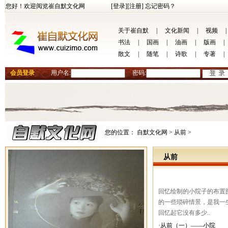
您好！欢迎阅览崔自默文化网
[登录]
[注册]
忘记密码？
关于崔自默
|
文化新闻
|
视频
|
书法
|
国画
|
油画
|
版画
|
散文
|
随笔
|
诗歌
|
专著
|
会员登录
用户名:
密码:
您的位置：
自默文化网 >
从前 >
从前
回忆绘制的小院子的布置
的一些琐碎情景，是我一
回忆起它没有多少..
·从前（一）——小院