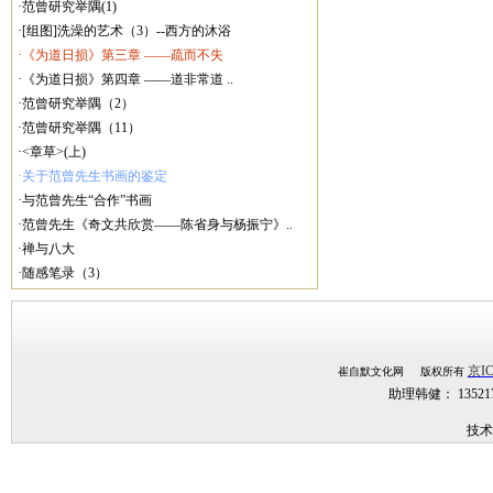
·范曾研究举隅(1)
·[组图]洗澡的艺术（3）--西方的沐浴
·《为道日损》第三章 ——疏而不失
·《为道日损》第四章 ——道非常道 ..
·范曾研究举隅（2）
·范曾研究举隅（11）
·<章草>(上)
·关于范曾先生书画的鉴定
·与范曾先生“合作”书画
·范曾先生《奇文共欣赏——陈省身与杨振宁》..
·禅与八大
·随感笔录（3）
京IC
崔自默文化网 版权所有
助理韩健： 1352
技术