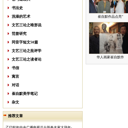
书法史
洗澡的艺术
崔自默作品点亮“
文艺三论之唯形说
范曾研究
同音字短文50篇
文艺三论之批评学
华人画家崔自默作
文艺三论之读者论
书信
寓言
对话
崔自默美学笔记
杂文
推荐文章
·乙巳蛇年中央广播电视总台新春名家大拜年-..