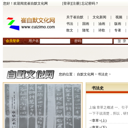
您好！欢迎阅览崔自默文化网
[登录]
[注册]
忘记密码？
关于崔自默
|
文化新闻
|
视频
|
书法
|
国画
|
油画
|
版画
|
散文
|
随笔
|
诗歌
|
专著
|
会员登录
用户名:
密码:
您的位置：
自默文化网 >
书法史 >
书法史
上编 章草之概述 一、
一下子说清楚，所以，研
·<章草>(上)
·<章草>(下)