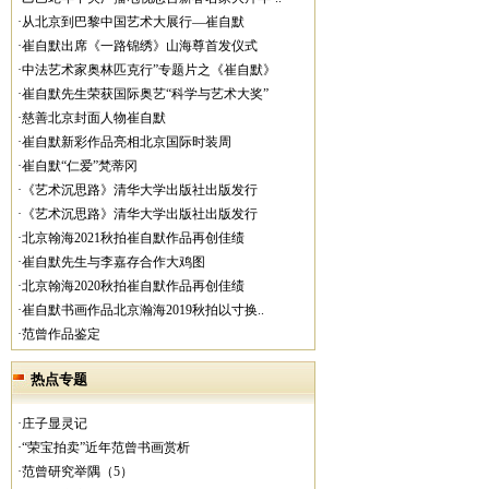
·从北京到巴黎中国艺术大展行—崔自默
·崔自默出席《一路锦绣》山海尊首发仪式
·中法艺术家奥林匹克行”专题片之《崔自默》
·崔自默先生荣获国际奥艺“科学与艺术大奖”
·慈善北京封面人物崔自默
·崔自默新彩作品亮相北京国际时装周
·崔自默“仁爱”梵蒂冈
·《艺术沉思路》清华大学出版社出版发行
·《艺术沉思路》清华大学出版社出版发行
·北京翰海2021秋拍崔自默作品再创佳绩
·崔自默先生与李嘉存合作大鸡图
·北京翰海2020秋拍崔自默作品再创佳绩
·崔自默书画作品北京瀚海2019秋拍以寸换..
·范曾作品鉴定
热点专题
·庄子显灵记
·“荣宝拍卖”近年范曾书画赏析
·范曾研究举隅（5）