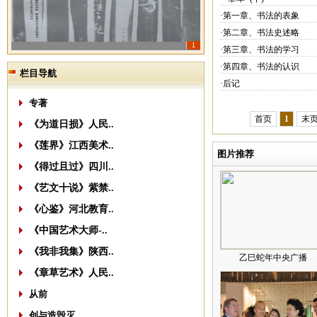
·第一章、书法的表象
·第二章、书法史述略
1
·第三章、书法的学习
·第四章、书法的认识
栏目导航
·后记
专著
首页
1
末
《为道日损》人民..
《莲界》江西美术..
图片推荐
《得过且过》四川..
《艺文十说》紫禁..
《心鉴》河北教育..
《中国艺术大师-..
《我非我集》陕西..
乙巳蛇年中央广播
《章草艺术》人民..
从前
创与造毁灭