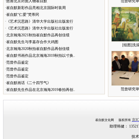
·慈善北京封面人物崔自默
范曾研究举
·崔自默新彩作品亮相北京国际时装周
·崔自默“仁爱”梵蒂冈
·《艺术沉思路》清华大学出版社出版发行
·《艺术沉思路》清华大学出版社出版发行
·北京翰海2021秋拍崔自默作品再创佳绩
·崔自默先生与李嘉存合作大鸡图
[组图]洗
·北京翰海2020秋拍崔自默作品再创佳绩
·崔自默书画作品北京瀚海2019秋拍以寸换..
·范曾作品鉴定
·范曾作品鉴定
·范曾作品鉴定
·崔自默画话《二十四节气》
范曾研究举
·崔自默先生作品在北京瀚海2019春拍再创..
京IC
崔自默文化网 版权所有
助理韩健： 1352
技术