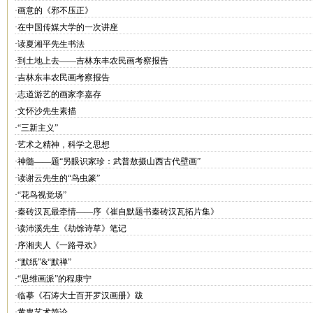
·画意的《邪不压正》
·在中国传媒大学的一次讲座
·读夏湘平先生书法
·到土地上去——吉林东丰农民画考察报告
·吉林东丰农民画考察报告
·志道游艺的画家李嘉存
·文怀沙先生素描
·“三新主义”
·艺术之精神，科学之思想
·神髓——题“另眼识家珍：武普敖摄山西古代壁画”
·读谢云先生的“鸟虫篆”
·“花鸟视觉场”
·秦砖汉瓦最牵情——序《崔自默题书秦砖汉瓦拓片集》
·读沛溪先生《劫馀诗草》笔记
·序湘夫人《一路寻欢》
·“默纸”&“默禅”
·“思维画派”的程康宁
·临摹《石涛大士百开罗汉画册》跋
·黄胄艺术简论