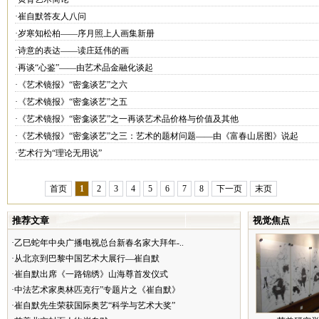
·崔自默答友人八问
·岁寒知松柏——序月照上人画集新册
·诗意的表达——读庄廷伟的画
·再谈“心鉴”——由艺术品金融化谈起
·《艺术镜报》“密龛谈艺”之六
·《艺术镜报》“密龛谈艺”之五
·《艺术镜报》“密龛谈艺”之一再谈艺术品价格与价值及其他
·《艺术镜报》“密龛谈艺”之三：艺术的题材问题——由《富春山居图》说起
·艺术行为“理论无用说”
首页
1
2
3
4
5
6
7
8
下一页
末页
推荐文章
视觉焦点
·乙巳蛇年中央广播电视总台新春名家大拜年-..
·从北京到巴黎中国艺术大展行—崔自默
·崔自默出席《一路锦绣》山海尊首发仪式
·中法艺术家奥林匹克行”专题片之《崔自默》
·崔自默先生荣获国际奥艺“科学与艺术大奖”