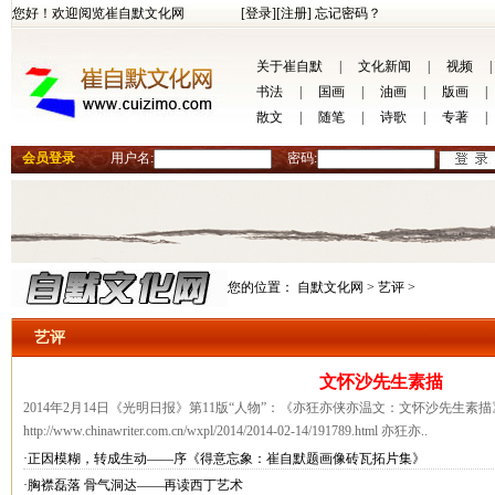
您好！欢迎阅览崔自默文化网
[登录]
[注册]
忘记密码？
关于崔自默
|
文化新闻
|
视频
|
书法
|
国画
|
油画
|
版画
|
散文
|
随笔
|
诗歌
|
专著
|
会员登录
用户名:
密码:
您的位置：
自默文化网 >
艺评 >
艺评
文怀沙先生素描
2014年2月14日《光明日报》第11版“人物”：《亦狂亦侠亦温文：文怀沙先生素
http://www.chinawriter.com.cn/wxpl/2014/2014-02-14/191789.html 亦狂亦..
·正因模糊，转成生动——序《得意忘象：崔自默题画像砖瓦拓片集》
·胸襟磊落 骨气洞达——再读西丁艺术