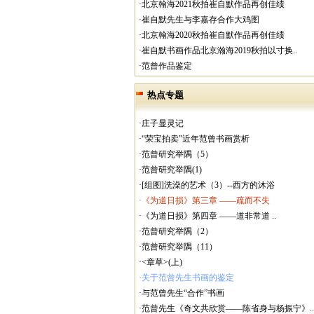
·北京翰海2021秋拍崔自默作品再创佳绩
·崔自默先生与李嘉存合作大鸡图
·北京翰海2020秋拍崔自默作品再创佳绩
·崔自默书画作品北京瀚海2019秋拍以寸换..
·范曾作品鉴定
热点专题
·庄子显灵记
·“荣宝拍卖”近年范曾书画赏析
·范曾研究举隅（5）
·范曾研究举隅(1)
·[组图]洗澡的艺术（3）--西方的沐浴
·《为道日损》第三章 ——疏而不失
·《为道日损》第四章 ——道非常道 ..
·范曾研究举隅（2）
·范曾研究举隅（11）
·<章草>(上)
·关于范曾先生书画的鉴定
·与范曾先生“合作”书画
·范曾先生《奇文共欣赏——陈省身与杨振宁》..