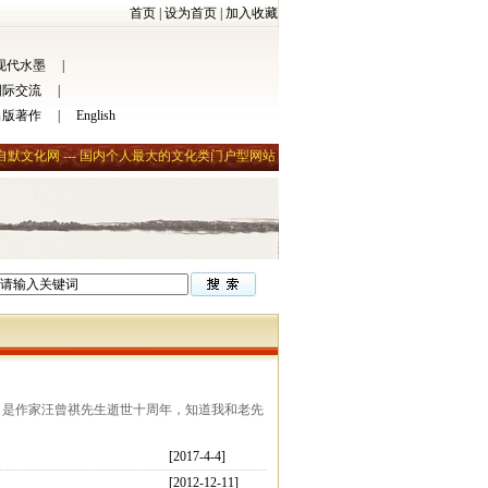
首页
|
设为首页
|
加入收藏
现代水墨
|
国际交流
|
出版著作
|
English
自默文化网 --- 国内个人最大的文化类门户型网站
16日是作家汪曾祺先生逝世十周年，知道我和老先
[2017-4-4]
[2012-12-11]