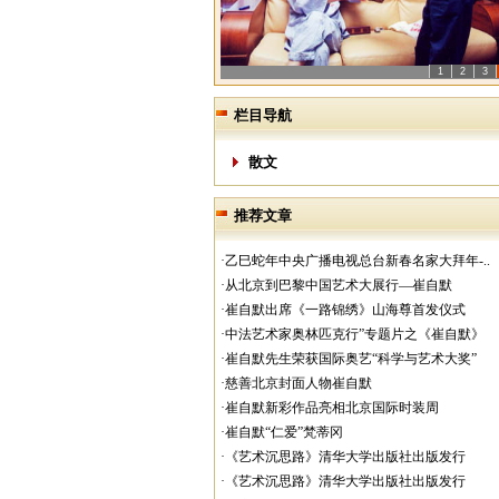
1
2
3
栏目导航
散文
推荐文章
·乙巳蛇年中央广播电视总台新春名家大拜年-..
·从北京到巴黎中国艺术大展行—崔自默
·崔自默出席《一路锦绣》山海尊首发仪式
·中法艺术家奥林匹克行”专题片之《崔自默》
·崔自默先生荣获国际奥艺“科学与艺术大奖”
·慈善北京封面人物崔自默
·崔自默新彩作品亮相北京国际时装周
·崔自默“仁爱”梵蒂冈
·《艺术沉思路》清华大学出版社出版发行
·《艺术沉思路》清华大学出版社出版发行