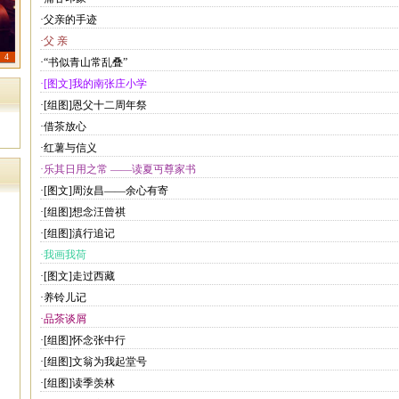
·父亲的手迹
·父 亲
4
·“书似青山常乱叠”
·[图文]我的南张庄小学
·[组图]恩父十二周年祭
·借茶放心
·红薯与信义
·乐其日用之常 ——读夏丏尊家书
·[图文]周汝昌——余心有寄
·[组图]想念汪曾祺
·[组图]滇行追记
·我画我荷
·[图文]走过西藏
·养铃儿记
·品茶谈屑
·[组图]怀念张中行
·[组图]文翁为我起堂号
·[组图]读季羡林