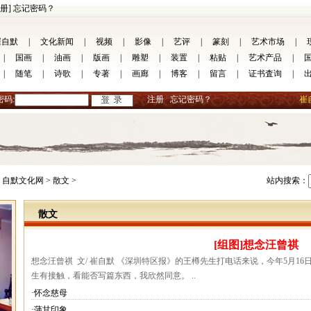
册]
忘记密码？
崔自默
|
文化新闻
|
视频
|
影像
|
艺评
|
篆刻
|
艺术市场
|
|
国画
|
油画
|
版画
|
雕塑
|
装置
|
粘贴
|
艺术产品
|
|
随笔
|
诗歌
|
专著
|
画廊
|
博客
|
留言
|
证书査询
|
密码:
注册
忘记密码？
崔
自默文化网 >
散文 >
站内搜索：
散文
[组图]想念汪曾祺
想念汪曾祺  文/ 崔自默 《深圳特区报》的王樽先生打电话来说，今年5月
生有接触，看能否写篇东西，我欣然同意。 ..
·怀念慈母
·蒲甘印象