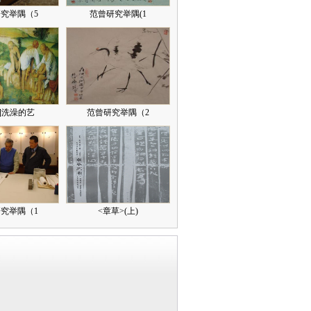
究举隅（5
范曾研究举隅(1
]洗澡的艺
范曾研究举隅（2
究举隅（1
<章草>(上)