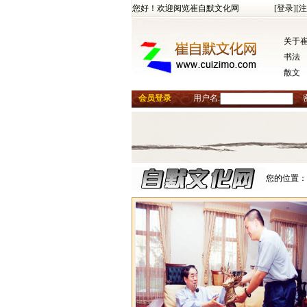
您好！欢迎阅览崔自默文化网
[登录]
[注
关于
书法
散文
会员登录
用户名:
您的位置：