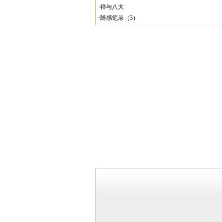
·禅与八大
·随感笔录（3）