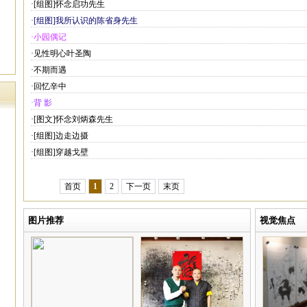
·[组图]怀念启功先生
·[组图]我所认识的陈省身先生
·小园偶记
·见性明心叶圣陶
·不期而遇
·回忆辛中
·背 影
·[图文]怀念刘炳森先生
·[组图]边走边摄
·[组图]穿越戈壁
首页
1
2
下一页
末页
图片推荐
视觉焦点