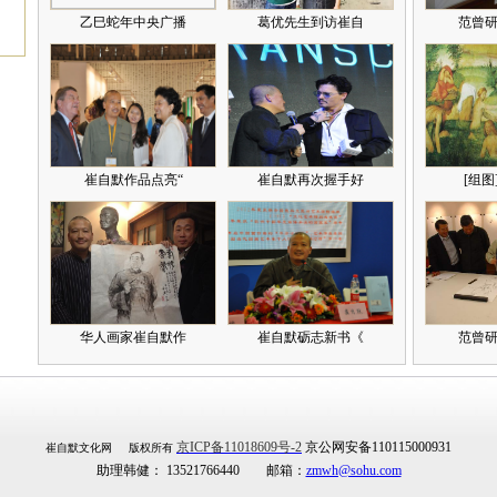
乙巳蛇年中央广播
葛优先生到访崔自
范曾研
崔自默作品点亮“
崔自默再次握手好
[组图
华人画家崔自默作
崔自默砺志新书《
范曾研
京ICP备11018609号-2
京公网安备110115000931
崔自默文化网 版权所有
助理韩健： 13521766440 邮箱：
zmwh@sohu.com