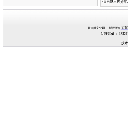
·崔自默出席好莱
京IC
崔自默文化网 版权所有
助理韩健： 1352
技术