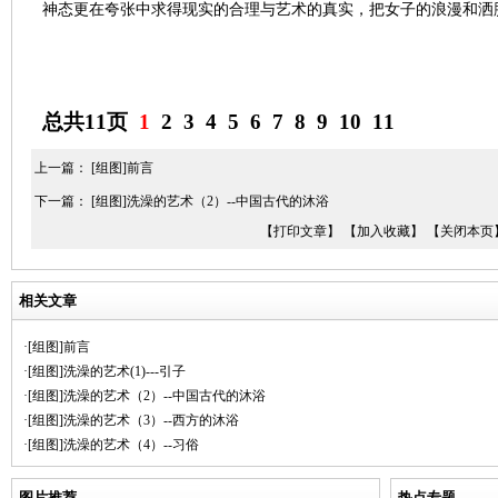
神态更在夸张中求得现实的合理与艺术的真实，把女子的浪漫和洒
总共11页
1
2
3
4
5
6
7
8
9
10
11
上一篇：
[组图]前言
下一篇：
[组图]洗澡的艺术（2）--中国古代的沐浴
【打印文章】
【加入收藏】
【关闭本页
相关文章
·[组图]前言
·[组图]洗澡的艺术(1)---引子
·[组图]洗澡的艺术（2）--中国古代的沐浴
·[组图]洗澡的艺术（3）--西方的沐浴
·[组图]洗澡的艺术（4）--习俗
图片推荐
热点专题