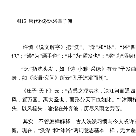
图
15
唐代粉彩沐浴童子佣
许慎《说文解字》把“洗”、“澡”和“沐”、“浴”
也”；“澡”为“洒手也”；“沐”为“濯发也”；“浴”为“洒身
“沐”指洗头发，如《诗·小雅·采绿》有云“予发曲
身，如《论语·宪问》所云“孔子沐浴而朝”。
《庄子·天下》云：“昔禹之湮洪水，决江河而通
风，置万国。禹大圣也，而形劳天下也如此。”“沐雨
头、以风梳头，喻指在外奔波，历尽风雨之劳苦。
其实，不管怎样解释，古人洗澡习惯与今人或许
庭。现在，“洗澡”和“沐浴”两词意思基本一样，无大