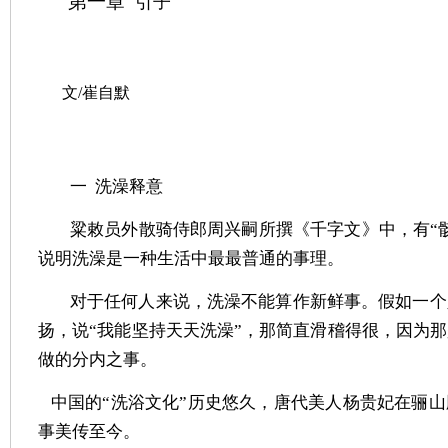
第一章
引子
文/崔自默
一
洗澡释意
粱敕员外散骑侍郎周兴嗣所撰《千字文》中，有“
说明洗澡是一种生活中最最普通的事理。
对于任何人来说，洗澡不能算作新鲜事。假如一个
扬，说“我能坚持天天洗澡”，那简直滑稽得很，因为
做的分内之事。
中国的“洗浴文化”历史悠久，唐代美人杨贵妃在骊
事美传至今。