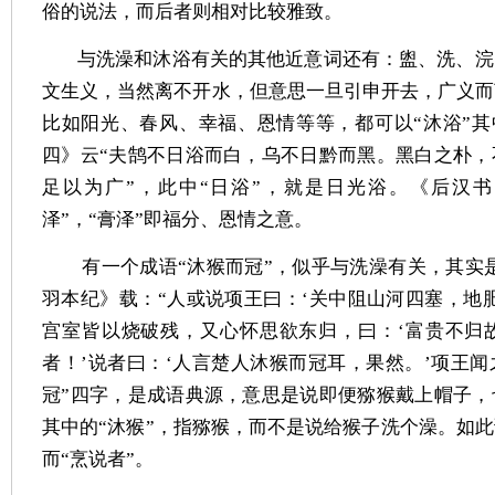
俗的说法，而后者则相对比较雅致。
与洗澡和沐浴有关的其他近意词还有：盥、洗、浣
文生义，当然离不开水，但意思一旦引申开去，广义而
比如阳光、春风、幸福、恩情等等，都可以“沐浴”其
四》云“夫鹄不日浴而白，乌不日黔而黑。黑白之朴，
足以为广”，此中“日浴”，就是日光浴。《后汉书
泽”，“膏泽”即福分、恩情之意。
有一个成语“沐猴而冠”，似乎与洗澡有关，其实
羽本纪》载：“人或说项王曰：‘关中阻山河四塞，地
宫室皆以烧破残，又心怀思欲东归，曰：‘富贵不归
者！’说者曰：‘人言楚人沐猴而冠耳，果然。’项王闻
冠”四字，是成语典源，意思是说即便猕猴戴上帽子，
其中的“沐猴”，指猕猴，而不是说给猴子洗个澡。如
而“烹说者”。