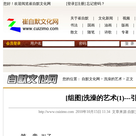
您好！欢迎阅览崔自默文化网
[登录]
[注册]
忘记密码？
关于崔自默
|
文化新闻
|
视频
|
书法
|
国画
|
油画
|
版画
|
散文
|
随笔
|
诗歌
|
专著
|
会员登录
用户名:
密码:
您的位置：
自默文化网 >
洗澡的艺术 >
正文
[组图]洗澡的艺术(1)---
http://www.cuizimo.com 2010年10月15日 11:34 文章来