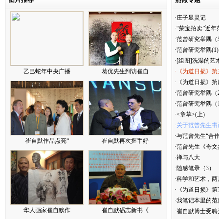
·庄子显灵记
·“荣宝拍卖”近
·范曾研究举隅（
·范曾研究举隅(1)
·[组图]洗澡的艺
乙巳蛇年中央广播
葛优先生到访崔自
·《为道日损》第
·《为道日损》第四
·范曾研究举隅（
·范曾研究举隅（
·<章草>(上)
·关于范曾先生书
·与范曾先生“合
崔自默作品点亮“
崔自默再次握手好
·范曾先生《奇文
·禅与八大
·随感笔录（3）
·科学和艺术，两
·《为道日损》
·我笔记本里的
华人画家崔自默作
崔自默砺志新书《
·崔自默博士受聘