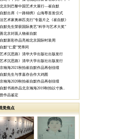
从北京到巴黎中国艺术大展行—崔自默
崔自默出席《一路锦绣》山海尊首发仪式
中法艺术家奥林匹克行”专题片之《崔自默》
崔自默先生荣获国际奥艺“科学与艺术大奖”
慈善北京封面人物崔自默
崔自默新彩作品亮相北京国际时装周
崔自默“仁爱”梵蒂冈
《艺术沉思路》清华大学出版社出版发行
《艺术沉思路》清华大学出版社出版发行
北京翰海2021秋拍崔自默作品再创佳绩
崔自默先生与李嘉存合作大鸡图
北京翰海2020秋拍崔自默作品再创佳绩
崔自默书画作品北京瀚海2019秋拍以寸换..
范曾作品鉴定
视觉焦点