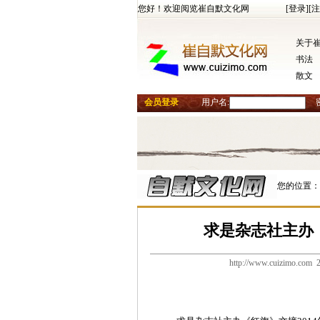
您好！欢迎阅览崔自默文化网
[登录]
[注
关于
书法
散文
会员登录
用户名:
您的位置：
求是杂志社主办
http://www.cuizim