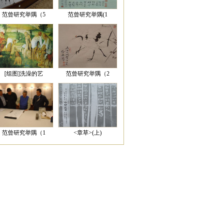
范曾研究举隅（5
范曾研究举隅(1
[组图]洗澡的艺
范曾研究举隅（2
范曾研究举隅（1
<章草>(上)