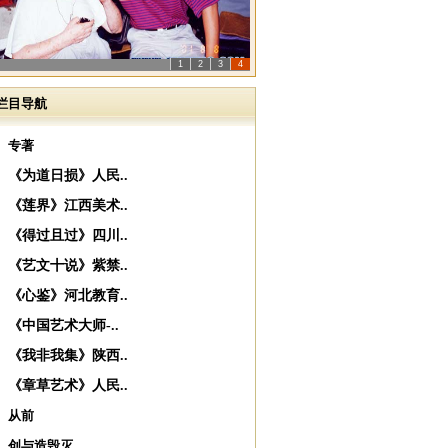
1
2
3
4
栏目导航
专著
《为道日损》人民..
《莲界》江西美术..
《得过且过》四川..
《艺文十说》紫禁..
《心鉴》河北教育..
《中国艺术大师-..
《我非我集》陕西..
《章草艺术》人民..
从前
创与造毁灭