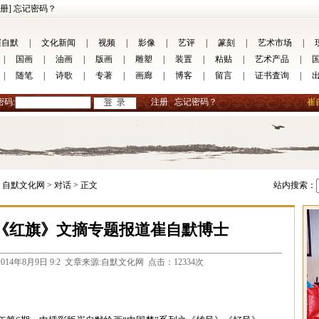
册]
忘记密码？
崔自默
|
文化新闻
|
视频
|
影像
|
艺评
|
篆刻
|
艺术市场
|
|
国画
|
油画
|
版画
|
雕塑
|
装置
|
粘贴
|
艺术产品
|
|
随笔
|
诗歌
|
专著
|
画廊
|
博客
|
留言
|
证书査询
|
密码:
注册
忘记密码？
崔
自默文化网 >
对话 >
正文
站内搜索：
《红旗》文摘专题报道崔自默博士
o.com 2014年8月9日 9:2 文章来源:自默文化网 点击：12334次