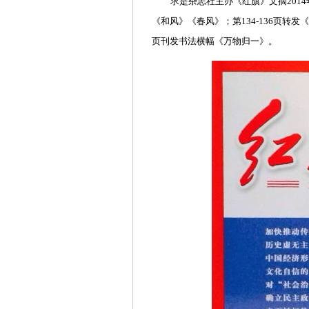
求是杂志社主办《红旗》文摘2014年
《和风》《春风》；第134-136页转发
页刊发书法横幅《万物归一》。