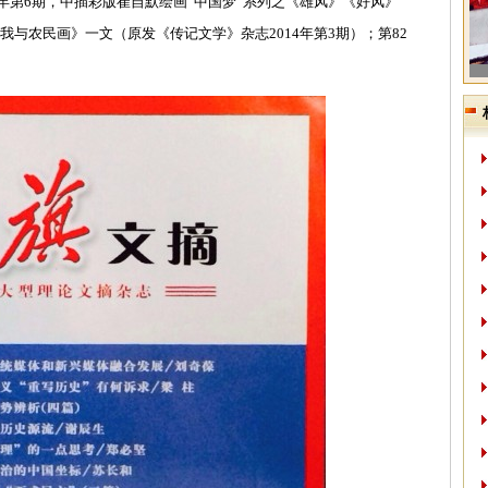
第6期，中插彩版崔自默绘画“中国梦”系列之《雄风》《好风》
《我与农民画》一文（原发《传记文学》杂志2014年第3期）；第82