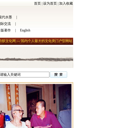
首页
|
设为首页
|
加入收藏
现代水墨
|
国际交流
|
出版著作
|
English
自默文化网 --- 国内个人最大的文化类门户型网站