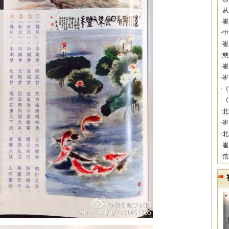
·
·
·
·
·
·
·
·
·
·
·
·
·
·