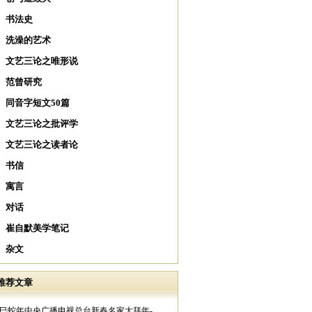
书法史
洗澡的艺术
文艺三论之唯形说
范曾研究
同音字短文50篇
文艺三论之批评学
文艺三论之读者论
书信
寓言
对话
崔自默美学笔记
杂文
推荐文章
乙巳蛇年中央广播电视总台新春名家大拜年-..