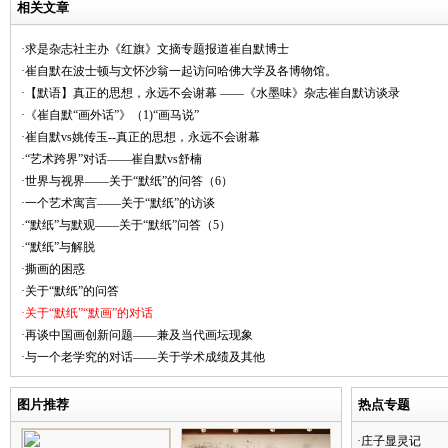
相关文章
·求是杂志社主办《红旗》文摘专题报道崔自默博士
·崔自默在波士顿与文怀沙翁一起访问哈佛大学及各博物馆。
·【默语】真正的思想，永远不会谢幕 ——《水墨味》杂志崔自默访谈录
·《崔自默“画外话”》（1)“画马说”
·崔自默vs姚传玉--真正的思想，永远不会谢幕
·“艺术跨界”对话——崔自默vs舒楠
·世界与视界——关于“默纸”的问答（6）
·一个艺术寓言——关于“默纸”的访谈
·“默纸”与默观——关于“默纸”问答（5）
·“默纸”与解脱
·撕画的困惑
·关于“默纸”的问答
·关于“默纸”“默画”的对话
·再谈中国画创新问题——兼及当代画坛现象
·与一个老学究的对话——关于学术成绩及其他
图片推荐
热点专题
·庄子显灵记