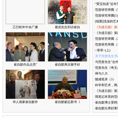
·“荣宝拍卖”近
·范曾研究举隅（
·范曾研究举隅(1)
·[组图]洗澡的艺
乙巳蛇年中央广播
葛优先生到访崔自
·《为道日损》第
·《为道日损》第四
·范曾研究举隅（
·范曾研究举隅（
·<章草>(上)
·关于范曾先生书
·与范曾先生“合
崔自默作品点亮“
崔自默再次握手好
·范曾先生《奇文
·禅与八大
·随感笔录（3）
·科学和艺术，两
·《为道日损》
·我笔记本里的
华人画家崔自默作
崔自默砺志新书《
·崔自默博士受聘
·崔自默出席好莱