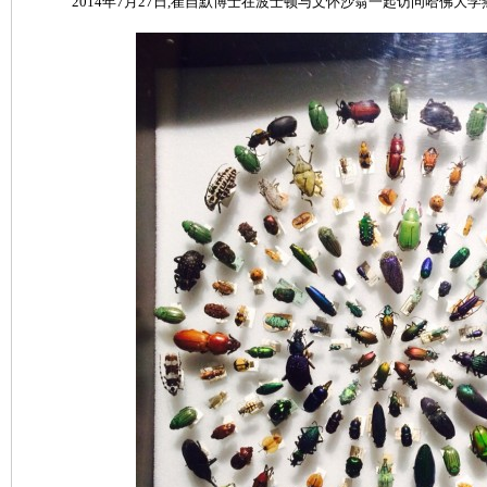
2014年7月27日,崔自默博士在波士顿与文怀沙翁一起访问哈佛大