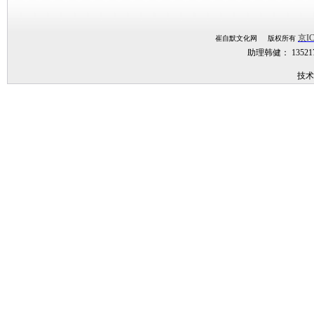
京IC
崔自默文化网 版权所有
助理韩健： 1352
技术