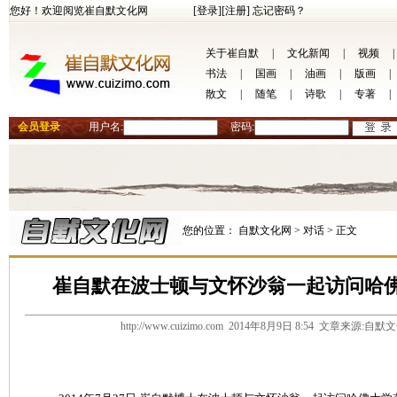
您好！欢迎阅览崔自默文化网
[登录]
[注册]
忘记密码？
关于崔自默
|
文化新闻
|
视频
|
书法
|
国画
|
油画
|
版画
|
散文
|
随笔
|
诗歌
|
专著
|
会员登录
用户名:
密码:
您的位置：
自默文化网 >
对话 >
正文
崔自默在波士顿与文怀沙翁一起访问哈
http://www.cuizimo.com 2014年8月9日 8:54 文章来源: