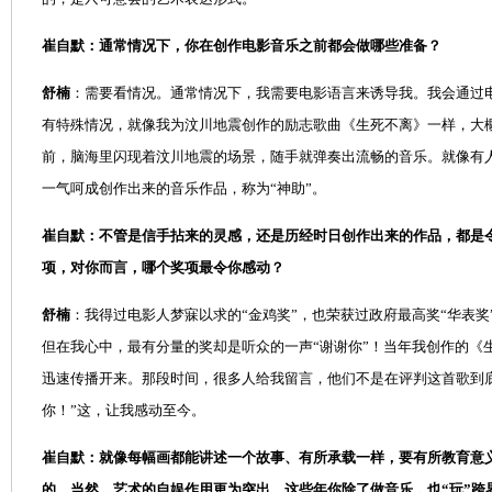
崔自默：通常情况下，你在创作电影音乐之前都会做哪些准备？
舒楠
：需要看情况。通常情况下，我需要电影语言来诱导我。我会通过
有特殊情况，就像我为汶川地震创作的励志歌曲《生死不离》一样，大概
前，脑海里闪现着汶川地震的场景，随手就弹奏出流畅的音乐。就像有
一气呵成创作出来的音乐作品，称为“神助”。
崔自默：不管是信手拈来的灵感，还是历经时日创作出来的作品，都是
项，对你而言，哪个奖项最令你感动？
舒楠
：我得过电影人梦寐以求的“金鸡奖”，也荣获过政府最高奖“华表奖
但在我心中，最有分量的奖却是听众的一声“谢谢你”！当年我创作的《
迅速传播开来。那段时间，很多人给我留言，他们不是在评判这首歌到
你！”这，让我感动至今。
崔自默：就像每幅画都能讲述一个故事、有所承载一样，要有所教育意
的。当然，艺术的自娱作用更为突出。这些年你除了做音乐，也“玩”跨