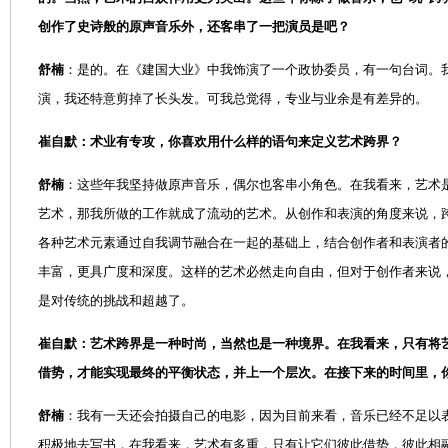
创作了史诗般的原声音乐外，还客串了一把演员是吧？
舒楠
：是的。在《建国大业》中我饰演了一个政协委员，有一句台词。
演，我还特意剪掉了长头发。可我总觉得，专业与业余是有差异的。
崔自默：术业有专攻，你喜欢用什么样的语句来定义艺术跨界？
舒楠
：这些年我坚持做原声音乐，偶尔也客串小角色。在我看来，艺术
艺术，那我所做的工作就成了流动的艺术。从创作和表演的角度来说，
各种艺术元素通过自我调节融合在一起的基础上，结合创作者和表演者
丰富，更具广度和深度。这样的艺术必然走向自由，但对于创作者来说
是对传统的挑战和超越了。
崔自默：艺术跨界是一种时尚，当然也是一种境界。在我看来，只有将
借势，才能实现最终的平衡状态，并上一个层次。在接下来的时间里，
舒楠
：我有一天还会拍摄自己的电影，因为目前来看，音乐已经不足以
积极地去写书，在我看来，艺术有多重，只有让它们彼此借势，彼此相