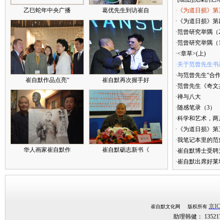
乙巳蛇年中央广播
葛优先生到访崔自
·《为道日损》第
·《为道日损》第四
·范曾研究举隅（
·范曾研究举隅（
·<章草>(上)
·关于范曾先生书
·与范曾先生“合
崔自默作品点亮“
崔自默再次握手好
·范曾先生《奇文
·禅与八大
·随感笔录（3）
·科学和艺术，两
·《为道日损》
·我笔记本里的
华人画家崔自默作
崔自默砺志新书《
·崔自默博士受聘
·崔自默出席好莱
京IC
崔自默文化网 版权所有
助理韩健： 1352