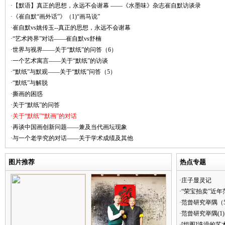
·【默语】真正的思想，永远不会谢幕 ——《水墨味》杂志崔自默访谈录
·《崔自默“画外话”》（1)“画马说”
·崔自默vs姚传玉--真正的思想，永远不会谢幕
·“艺术跨界”对话——崔自默vs舒楠
·世界与视界——关于“默纸”的问答（6）
·一个艺术寓言——关于“默纸”的访谈
·“默纸”与默观——关于“默纸”问答（5）
·“默纸”与解脱
·撕画的困惑
·关于“默纸”的问答
·关于“默纸”“默画”的对话
·再谈中国画创新问题——兼及当代画坛现象
·与一个老学究的对话——关于学术成绩及其他
图片推荐
热点专题
·庄子显灵记
·“荣宝拍卖”近
·范曾研究举隅（
·范曾研究举隅(1)
·[组图]洗澡的艺