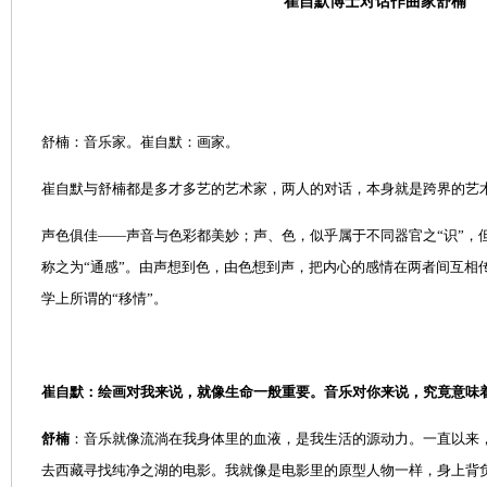
崔自默博士对话作曲家舒楠
舒楠：音乐家。崔自默：画家。
崔自默与舒楠都是多才多艺的艺术家，两人的对话，本身就是跨界的艺
声色俱佳——声音与色彩都美妙；声、色，似乎属于不同器官之“识”，
称之为“通感”。由声想到色，由色想到声，把内心的感情在两者间互相
学上所谓的“移情”。
崔自默：绘画对我来说，就像生命一般重要。音乐对你来说，究竟意味
舒楠
：音乐就像流淌在我身体里的血液，是我生活的源动力。一直以来
去西藏寻找纯净之湖的电影。我就像是电影里的原型人物一样，身上背