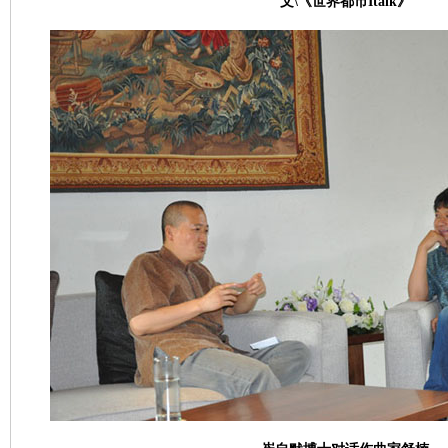
文
\
《世界都市
Italk
》