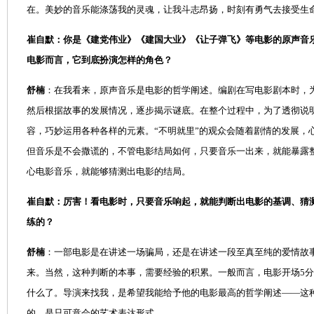
在。美妙的音乐能涤荡我的灵魂，让我斗志昂扬，时刻有勇气去接受生
崔自默：你是《建党伟业》《建国大业》《让子弹飞》等电影的原声音
电影而言，它到底扮演怎样的角色？
舒楠
：在我看来，原声音乐是电影的哲学阐述。编剧在写电影剧本时，为
然后根据故事的发展情况，逐步揭示谜底。在整个过程中，为了透彻说
容，巧妙运用各种各样的元素。“不明就里”的观众会随着剧情的发展，
但音乐是不会撒谎的，不管电影结局如何，只要音乐一出来，就能暴露
心电影音乐，就能够猜测出电影的结局。
崔自默：厉害！看电影时，只要音乐响起，就能判断出电影的基调、猜
练的？
舒楠
：一部电影是在讲述一场骗局，还是在讲述一段至真至纯的爱情故
来。当然，这种判断的本事，需要经验的积累。一般而言，电影开场5
什么了。导演来找我，是希望我能给予他的电影最高的哲学阐述——这
的，是只可意会的艺术表达形式。