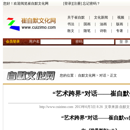
您好！欢迎阅览崔自默文化网
[登录]
[注册]
忘记密码？
关于崔自默
|
文化新闻
|
视频
|
书法
|
国画
|
油画
|
版画
|
散文
|
随笔
|
诗歌
|
专著
|
会员登录
用户名:
密码:
您的位置：
自默文化网 >
对话 >
正文
“艺术跨界”对话——崔自默
http://www.cuizimo.com 2013年6月5日 8:26 文章来源:
“艺术跨界”对话
——崔自默vs