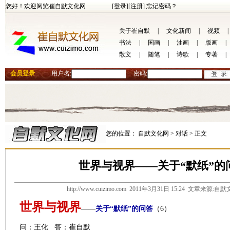
您好！欢迎阅览崔自默文化网
[登录]
[注册]
忘记密码？
关于崔自默
|
文化新闻
|
视频
|
书法
|
国画
|
油画
|
版画
|
散文
|
随笔
|
诗歌
|
专著
|
会员登录
用户名:
密码:
您的位置：
自默文化网 >
对话 >
正文
世界与视界——关于“默纸”的
http://www.cuizimo.com 2011年3月31日 15:24 文章来源
世界与视界
——
关于“默纸”的问答
（
6
）
问：王化
答：崔自默