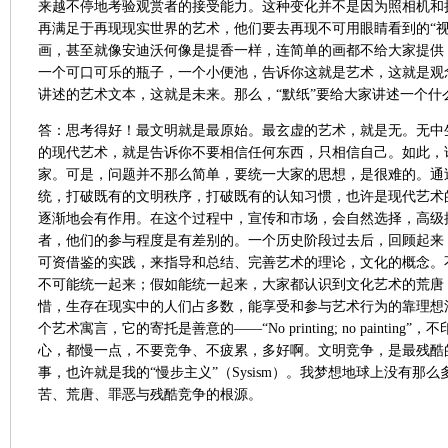
来越不停地考验观赏者的接受能力。这种变化并不是因为照相机和
再满足于再现现实世界的艺术，他们要去再现不可用眼睛看到的“视
画，甚至就像安迪沃何像是提香一样，连简单的画都不给大家提供
一个可口可乐的瓶子，一个小便池，告诉你这就是艺术，这就是观
讲述的艺术文本，这就是未来。那么，“默纸”要给大家讲述一个什
答：思考得好！最文明就是最原始。最玄虚的艺术，就是无。无中
的现代艺术，就是告诉你不要相信任何东西，只相信自己。如此，
家。可是，问题并不那么简单，要统一大家的思想，是很难的。通
统，打破既有的文明秩序，打破既有的认知习惯，也许是现代艺术
逐渐地会有作用。在这个过程中，宣传和市场，会自然选择，高级
者，他们的参与程度是有差别的。一个历史阶段过去后，回顾起来
可资借鉴的实践，来指导和总结、完善艺术的理论，文化的概念。
不可能统一起来；假如能统一起来，大家都认识到文化艺术的荒唐
惜，生存在现实中的人们占多数，能享受和参与艺术行为的靠理想活
个艺术寓言，它的寄托是善意的——“
No printing; no painting
”，不
心，都慢一点，不要竞争、不疲累，多好啊。文明竞争，是最残酷的
事，也许就是我的“慢步主义”（
Sysism
）。我梦想地球上没有那么
苦、荒唐、罪恶与残酷竞争的根源。