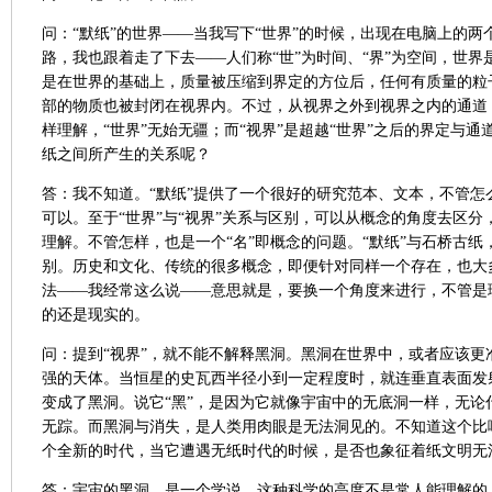
问：“默纸”的世界——当我写下“世界”的时候，出现在电脑上的两
路，我也跟着走了下去——人们称“世”为时间、“界”为空间，世界
是在世界的基础上，质量被压缩到界定的方位后，任何有质量的粒
部的物质也被封闭在视界内。不过，从视界之外到视界之内的通道
样理解，“世界”无始无疆；而“视界”是超越“世界”之后的界定与通
纸之间所产生的关系呢？
答：我不知道。“默纸”提供了一个很好的研究范本、文本，不管怎
可以。至于“世界”与“视界”关系与区别，可以从概念的角度去区
理解。不管怎样，也是一个“名”即概念的问题。“默纸”与石桥古
别。历史和文化、传统的很多概念，即便针对同样一个存在，也大
法——我经常这么说——意思就是，要换一个角度来进行，不管是
的还是现实的。
问：提到“视界”，就不能不解释黑洞。黑洞在世界中，或者应该更
强的天体。当恒星的史瓦西半径小到一定程度时，就连垂直表面发
变成了黑洞。说它“黑”，是因为它就像宇宙中的无底洞一样，无论
无踪。而黑洞与消失，是人类用肉眼是无法洞见的。不知道这个比喻
个全新的时代，当它遭遇无纸时代的时候，是否也象征着纸文明无
答：宇宙的黑洞，是一个学说，这种科学的高度不是常人能理解的