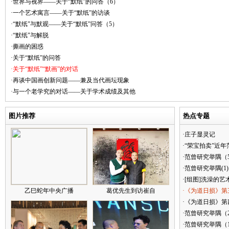
·世界与视界——关于“默纸”的问答（6）
·一个艺术寓言——关于“默纸”的访谈
·“默纸”与默观——关于“默纸”问答（5）
·“默纸”与解脱
·撕画的困惑
·关于“默纸”的问答
·关于“默纸”“默画”的对话
·再谈中国画创新问题——兼及当代画坛现象
·与一个老学究的对话——关于学术成绩及其他
图片推荐
热点专题
·庄子显灵记
·“荣宝拍卖”近
·范曾研究举隅（
·范曾研究举隅(1)
·[组图]洗澡的艺
乙巳蛇年中央广播
葛优先生到访崔自
·《为道日损》第
·《为道日损》第四
·范曾研究举隅（
·范曾研究举隅（