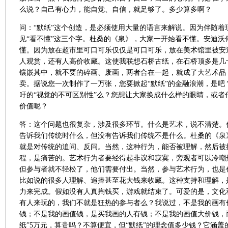
么说？自己有心力，能自觉、自信，就足够了。多少算多啊？
问：“默纸”这个创造，是必须使用大量的语言来解说。因为伴随着
见“看不懂”这三个字。杜桑的《泉》，大家一开始看不懂。安迪沃
懂。因为放在超市里可口可乐仅仅是可口可乐，放在美术馆里被安迪
人观赏，还有人高价收藏。这使我联想石桥古纸，在石桥顶多是几
镶嵌其中，就不要的碎画、废画，两者合在一起，就成了大艺术品
卖。据说您一次制作了一万张，您要掀起“默纸”的金融浪潮，是吧
吁的“视觉的不可区别性”么？您想让大家换成什么样的眼睛，或者
价值呢？
答：这个问题也很复杂，涉及很多环节。什么是艺术，说不清楚。
告诉我们传统时什么，但没有告诉我们传统不是什么。杜桑的《泉
就是对传统的追问、反问。当然，这种行为，能否被理解，然后被
程，是痛苦的。艺术行为者要经得起非议和寂寞，旁观者可以冷嘲
但参与者就不轻松了，他们需要付出。当然，参与艺术行为，也是
比如说的很多人理解、追捧甚至花大钱来收藏。这种支持和理解，
力来完成。假如没有人真掏钱买，游戏就结束了。可爱的是，文化
有人来玩的，我们不就是狂热的参与者么？我说过，不是我的画有
钱；不是我的画值钱，是买我画的人有钱；不是我的画值大价钱，
纸”
5
万元，算贵吗？不算便宜，但“默纸”的理念值多少钱？它涵盖