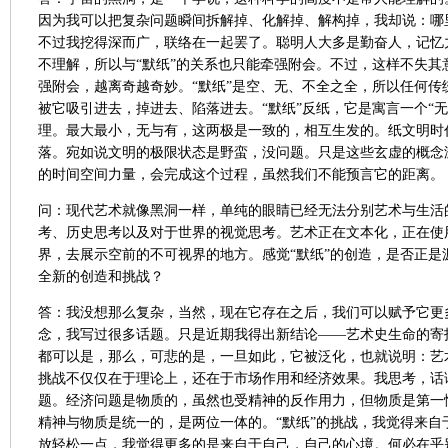
因为我可以把复杂问题瞬间拆解掉、化解掉、解构掉，我却说：哪
不过我挖得深而广，联络在一起罢了。聪明人大多是勤奋人，记忆
不理解，所以与“默纸”的关系也只能牵强附会。不过，这样不失其
强附会，越离奇越奇妙。“默纸”是空、无、不全之全，所以任何传
被它吸引进去，掉进去、陷落进去。“默纸”反纸，它是寓言一个“
理。最大最小，无与有，这两极是一致的，相互生发的。纸文明时
落。宛如说文明的极限状态是野蛮，没问题。只是这些玄虚的概念
的时间空间力量，会完成这个过程，虽然我们不能预言它的距离。
问：现代艺术就像黑洞一样，单纯的眼睛已经无法分别艺术与生活
考、历史思考以及对于世界的视觉思考。艺术正在文本化，正在使
界，去展示空前的不可视界的地方。感觉“默纸”的创造，是否正是
全新的创造和挑战？
答：我没想那么复杂，当然，现在它存在之后，我们可以赋予它更
念，我写过很多话题。只是近期我得出新结论——艺术史生命的寄
都可以是，那么，可悲的是，一旦如此，它被泛化，也就说明：艺
挑战不仅仅在于理论上，还在于市场作用和经济效果。我思考，话
题。经济问题是物质的，虽然也受精神的反作用力，但物质是第一
精神与物质是统一的，是两位一体的。“默纸”的挑战，我觉得来自
放轻松一点，我觉得更多的是来自于自己，自己的心境。何必在乎