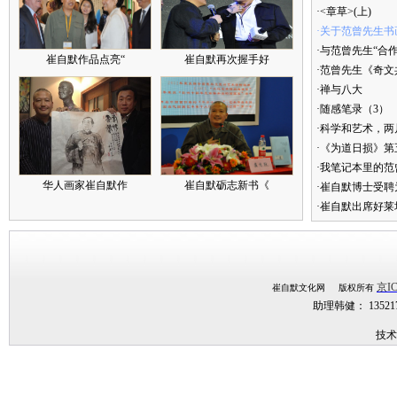
·<章草>(上)
·关于范曾先生书
·与范曾先生“合
崔自默作品点亮“
崔自默再次握手好
·范曾先生《奇文
·禅与八大
·随感笔录（3）
·科学和艺术，两
·《为道日损》
·我笔记本里的
华人画家崔自默作
崔自默砺志新书《
·崔自默博士受聘
·崔自默出席好莱
京IC
崔自默文化网 版权所有
助理韩健： 1352
技术