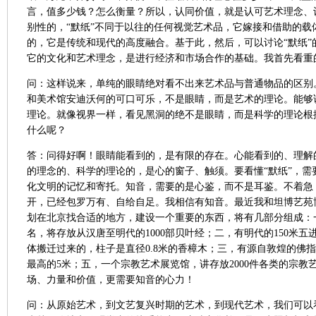
言，值多少钱？怎么衡量？所以，认同价值，就是认可艺术理念、
别性的，“默纸”不同于以往的任何视觉艺术品，它嫁接和借助的载
的，它是传统和现代的高度融合。基于此，然后，可以讨论“默纸”
它的文化和艺术理念，是进行经济和市场合作的基础。我首先看重
问：这样说来，单纯的眼睛绝对看不出来艺术品与普通物品的区别
和美术馆安迪沃何的可口可乐，不是眼睛，而是艺术的理论。能够
理论。就像视界一样，看见黑洞的绝不是眼睛，而是科学的理论根据
什么呢？
答：问得好啊！眼睛能看到的，是有限的存在。心能看到的、理解
的理念的、科学的理论的，是心的窗子、触须。要看懂“默纸”，需
化文明的记忆和寄托。知音，需要的是心鉴，而不是耳鉴。不着急
开，已经包罗万有、自给自足。我相信有知音。最近我和坦博艺苑
划在北京找合适的地方，建设一个重要的东西，将有几部分组成：一
名，将存放从汉唐至明代的
1000
部贝叶经；二，有明代的
150
米五
体搬迁过来的，柱子是直径
0.8
米的香樟木；三，有源自敦煌的佛指
最高的
5
米；五，一个宗教艺术展览馆，讲存放
2000
件各类的宗教
场、力量和价值，更需要知音的心力！
问：从原始艺术，到文艺复兴时期的艺术，到现代艺术，我们可以