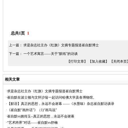
总共1页
1
上一篇：
求是杂志社主办《红旗》文摘专题报道崔自默博士
下一篇：
一个艺术寓言——关于“默纸”的访谈
【打印文章】
【加入收藏】
【关闭本页
相关文章
·求是杂志社主办《红旗》文摘专题报道崔自默博士
·崔自默在波士顿与文怀沙翁一起访问哈佛大学及各博物馆。
·【默语】真正的思想，永远不会谢幕 ——《水墨味》杂志崔自默访谈录
·《崔自默“画外话”》（1)“画马说”
·崔自默vs姚传玉--真正的思想，永远不会谢幕
·“艺术跨界”对话——崔自默vs舒楠