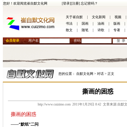
您好！欢迎阅览崔自默文化网
[登录]
[注册]
忘记密码？
关于崔自默
|
文化新闻
|
视频
|
书法
|
国画
|
油画
|
版画
|
散文
|
随笔
|
诗歌
|
专著
|
会员登录
用户名:
密码:
您的位置：
自默文化网 >
对话 >
正文
撕画的困惑
http://www.cuizimo.com 2011年1月29日 8:42 文章来源
撕画的困惑
——“
默纸”二问