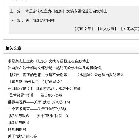
上一篇：
求是杂志社主办《红旗》文摘专题报道崔自默博士
下一篇：
关于“默纸”的问答
【打印文章】
【加入收藏】
【关闭本页
相关文章
·求是杂志社主办《红旗》文摘专题报道崔自默博士
·崔自默在波士顿与文怀沙翁一起访问哈佛大学及各博物馆。
·【默语】真正的思想，永远不会谢幕 ——《水墨味》杂志崔自默访谈录
·《崔自默“画外话”》（1)“画马说”
·崔自默vs姚传玉--真正的思想，永远不会谢幕
·“艺术跨界”对话——崔自默vs舒楠
·世界与视界——关于“默纸”的问答（6）
·一个艺术寓言——关于“默纸”的访谈
·“默纸”与默观——关于“默纸”问答（5）
·“默纸”与解脱
·撕画的困惑
·关于“默纸”的问答