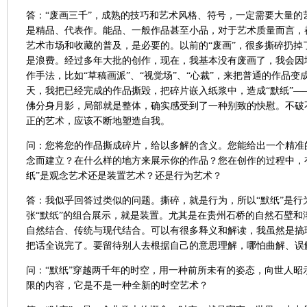
答：“废画三千”，成熟的技巧和艺术风格、符号，一定需要大量的
是精品、代表作。能品、一般作品甚至小品，对于艺术质量而言，
艺术市场和收藏的普及，是必要的。以前的“废画”，很多撕碎扔掉
是浪费。经过多年大批的创作，现在，我基本没有废画了，我会因
作手法，比如“草稿画派”、“视觉场”、“心裁”，来把普通的作品
天，我把已经完成的作品撕毁，把碎片嵌入纸浆中，造成“默纸”—
佛分身月影，局部就是整体，确实感受到了一种别致的快慰。不破
正的艺术，应该不断地塑造自我。
问：您将您的作品撕成碎片，给以多解的含义。您能给出一个精准
念而建立？在什么样的地方来展示你的作品？您在创作的过程中，
纸”是观念艺术还是装置艺术？还是行为艺术？
答：我似乎回答过类似的问题。撕碎，就是行为，所以“默纸”是行
张“默纸”的组合展示，就是装置。尤其是在贵州石桥的自然石壁和
自然结合、传统与现代结合。可以有很多释义和解读，我虽然是搞
把话全说完了。要留待别人去根据自己的意思理解，哪怕曲解、误
问：“默纸”穿越两千年的时空，用一种前所未有的姿态，向世人昭
限的内容，它是不是一种全新的时空艺术？