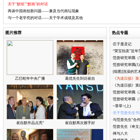
·关于“默纸”“默画”的对话
·再谈中国画创新问题——兼及当代画坛现象
·与一个老学究的对话——关于学术成绩及其他
图片推荐
热点专题
·庄子显灵记
·“荣宝拍卖”近
·范曾研究举隅（
·范曾研究举隅(1)
·[组图]洗澡的艺
乙巳蛇年中央广播
葛优先生到访崔自
·《为道日损》第
·《为道日损》第四
·范曾研究举隅（
·范曾研究举隅（
·<章草>(上)
·关于范曾先生书
·与范曾先生“合
崔自默作品点亮“
崔自默再次握手好
·范曾先生《奇文
·禅与八大