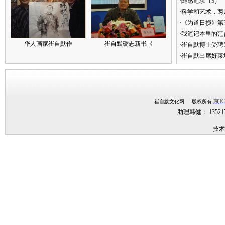
·随感笔录（3）
·科学和艺术，两
·《为道日损》
·我笔记本里的
华人画家崔自默作
崔自默砺志新书《
·崔自默博士受聘
·崔自默出席好莱
京IC
崔自默文化网 版权所有
助理韩健： 1352
技术