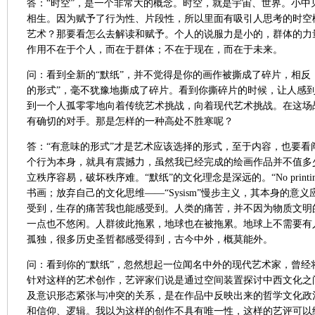
答：“时空”，是一个非常大的概念。时空，就是宇宙、世界。小中
相生。因为赋予了行为性、片段性，所以里面有吸引人思考的时空
艺术？那要看怎么去解读和赋予。个人的说服力是小的，群体的力量
作用不在于个人，而在于群体；不在于现在，而在于未来。
问：看到全新的“默纸”，并不觉得是你的画作被撕成了碎片，相反
的形式”，毫不犹豫地撕成了碎片。看到你撕碎片的时候，让人感
到一个人孤零零地向着传统艺术挑战，向着现代艺术挑战。在这场
有确切的对手。那是怎样的一种高处不胜寒呢？
答：“有意味的形式”才是艺术应该选择的形式，至于内容，也要看
个行为本身，就具有震撼力，虽然我已经完成的绘画作品并不值多
立秩序容易，破坏秩序难。“默纸”的文化理念是深远的。“No printing；
书画；放弃自己的文化思维——“Sysism”慢步主义，其本身的意
受到，生存的痛苦我也能感受到。人类的痛苦，并不因为物质文明
一点也不悠闲。人群彼此拖累，地球也在被拖累。地球上不需要有
孤独，很多历史圣哲都感受得到，古今中外，概莫能外。
问：看到你的“默纸”，忽然想起一位闻名中外的现代艺术家，曾经
针对这样的艺术创作，艺评家们说是通过空间装置探讨中西文化之
及意识形态紧张与冲突的关系，是在作品中反映出来的哲学文化政
和信仰、逻辑。我以为这样的创作不具有唯一性，这样的艺评可以