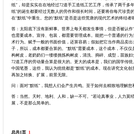
纸”，却是实实在在地经过72道手工造纸工艺工序，传承了两千多
纸”的诞生都要经过无数人的劳作和很长时间，还要将你每尺珍贵
在“默纸”中重生。您的“默纸”是否是这些荒唐的现代艺术的终结者
答：太阳底下没有新鲜事。世界上每天都发生事情，但是否被认作“
也需要成本。宣传、包装，都需要管理成本。能把一个普通的行为
术行为。赋予一般的书面价值，还算容易；假如把它当作商品卖出
子，所以，成本都要合算的。“默纸”需要成本，这个成本，不仅仅
构树皮，老奶奶们一缕缕挑拣构树皮，清洗、捣碎、成型，苗族妇女
72道工序的劳动量合算是很大的。更大的成本是，我们的国学传
中国笔墨，这些，我认为统统都是“默纸”的成本。现在讲究文化创
再加之转换、扩展，前景无限。
问：面对“默纸”，我想人们会产生共鸣。至于如何去精致地理解您
答：当然。天时、地利、人和，缺一不可。“若论真事业，人力莫经
展，不是那么简单的。
总共1页
1