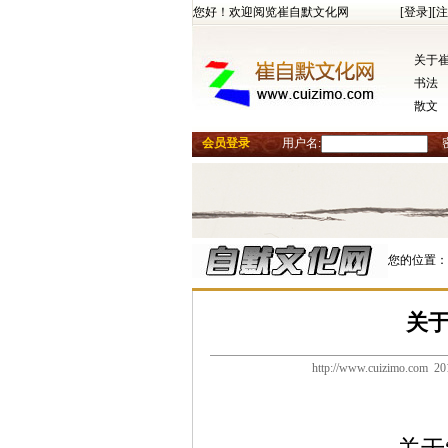
您好！欢迎阅览崔自默文化网
[登录]
[注
关于
书法
散文
会员登录
用户名:
您的位置：
关于
http://www.cuizimo.