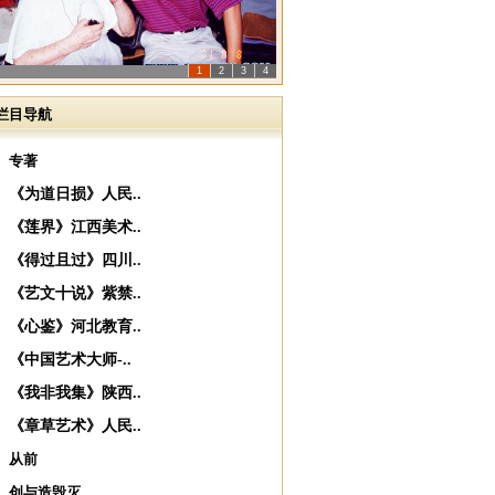
1
2
3
4
栏目导航
专著
《为道日损》人民..
《莲界》江西美术..
《得过且过》四川..
《艺文十说》紫禁..
《心鉴》河北教育..
《中国艺术大师-..
《我非我集》陕西..
《章草艺术》人民..
从前
创与造毁灭