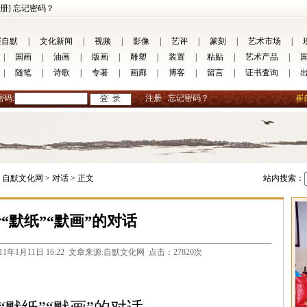
册]
忘记密码？
崔自默
|
文化新闻
|
视频
|
影像
|
艺评
|
篆刻
|
艺术市场
|
|
国画
|
油画
|
版画
|
雕塑
|
装置
|
粘贴
|
艺术产品
|
|
随笔
|
诗歌
|
专著
|
画廊
|
博客
|
留言
|
证书査询
|
密码:
注册
忘记密码？
崔
自默文化网 >
对话 >
正文
站内搜索：
“默纸”“默画”的对话
com 2011年1月11日 16:22 文章来源:自默文化网 点击：27820次