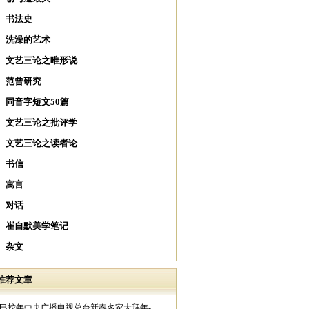
书法史
洗澡的艺术
文艺三论之唯形说
范曾研究
同音字短文50篇
文艺三论之批评学
文艺三论之读者论
书信
寓言
对话
崔自默美学笔记
杂文
推荐文章
乙巳蛇年中央广播电视总台新春名家大拜年-..