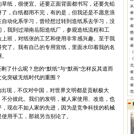
的草纸，很便宜。还要正面背面都书写，还要先铅
·
好了，白纸都用不完，有的是，但我还是不愿意浪
·
·
在自动化系学习，曾经想过转到造纸系去学习，没
·
间，我到过湖南岳阳造纸厂，参观造纸流程和工
·
位上班，对纸张的工艺和使用非常感兴趣。至于我
·
·
讲究了。我有自己的专用宣纸，里面水印着我的名
·
啊。
·
·
还剩了什么呢？您的“默纸”与“默画”怎样反其道而
·
文化突破无纸时代的重围？
·
·
的出现，不仅对中国，对世界文明都是贡献极大
·
，不分彼此。我们的发明，被人家使用、改造，也
平，现在不如人家的先进，因为是竞争科技的机械
是使用手工，那就另当别论了。