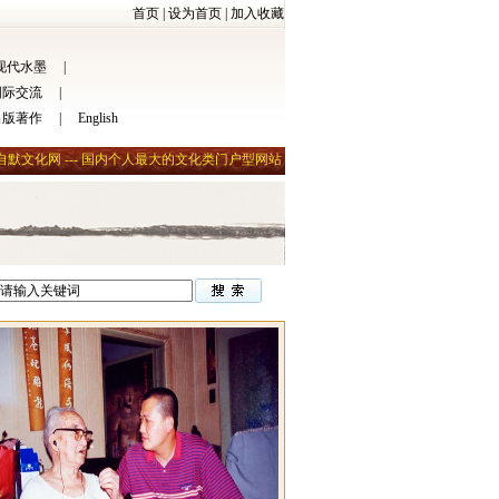
首页
|
设为首页
|
加入收藏
现代水墨
|
国际交流
|
出版著作
|
English
自默文化网 --- 国内个人最大的文化类门户型网站