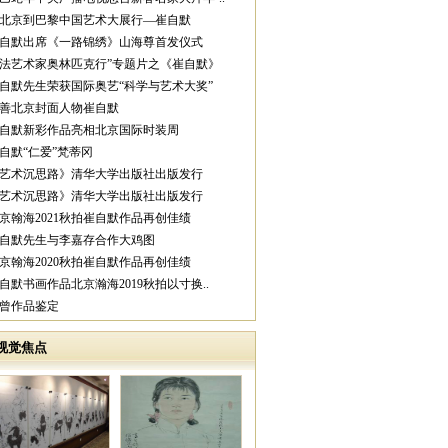
从北京到巴黎中国艺术大展行—崔自默
崔自默出席《一路锦绣》山海尊首发仪式
中法艺术家奥林匹克行”专题片之《崔自默》
崔自默先生荣获国际奥艺“科学与艺术大奖”
慈善北京封面人物崔自默
崔自默新彩作品亮相北京国际时装周
崔自默“仁爱”梵蒂冈
《艺术沉思路》清华大学出版社出版发行
《艺术沉思路》清华大学出版社出版发行
北京翰海2021秋拍崔自默作品再创佳绩
崔自默先生与李嘉存合作大鸡图
北京翰海2020秋拍崔自默作品再创佳绩
崔自默书画作品北京瀚海2019秋拍以寸换..
范曾作品鉴定
视觉焦点