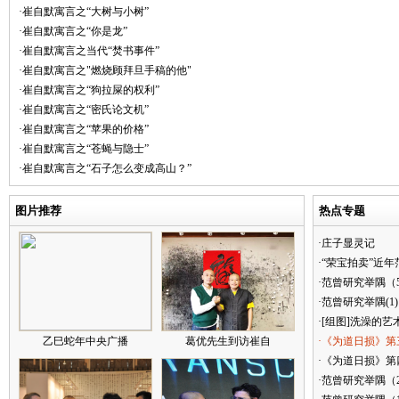
·崔自默寓言之“大树与小树”
·崔自默寓言之“你是龙”
·崔自默寓言之当代“焚书事件”
·崔自默寓言之"燃烧顾拜旦手稿的他"
·崔自默寓言之“狗拉屎的权利”
·崔自默寓言之“密氏论文机”
·崔自默寓言之“苹果的价格”
·崔自默寓言之“苍蝇与隐士”
·崔自默寓言之“石子怎么变成高山？”
图片推荐
热点专题
·庄子显灵记
·“荣宝拍卖”近
·范曾研究举隅（
·范曾研究举隅(1)
·[组图]洗澡的艺
乙巳蛇年中央广播
葛优先生到访崔自
·《为道日损》第
·《为道日损》第四
·范曾研究举隅（