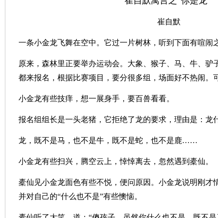
崔自默寓言之“你是龙”
崔自默
一条小金龙飞舞在空中。它过一片树林，听到下面有喧闹
原来，森林里正要举办运动会。大象、猴子、马、牛、驴
都来报名，根据比赛项目，要分很多组，场面好不热闹。
小金龙有些技痒，想一展身手，要百兽看看。
报名组组长是一头老猪，它拒绝了龙的要求，理由是：龙
龙，既不是马，也不是牛，既不是蛇，也不是鹿……
小金龙有些扫兴，腾空云上，悻悻离去，忽然遇到橐仙。
橐仙见小金龙面色有些不悦，便问原因。小金龙说明刚才
并对自己的“什么也不是”有些懊恼。
橐仙听了大笑，道：“傻孩子，虽然你什么也不是，既不是