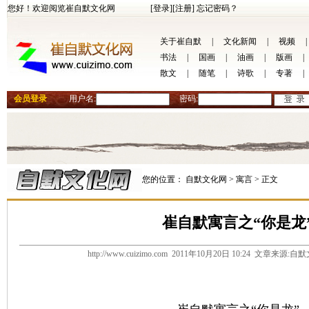
您好！欢迎阅览崔自默文化网
[登录]
[注册]
忘记密码？
关于崔自默
|
文化新闻
|
视频
|
书法
|
国画
|
油画
|
版画
|
散文
|
随笔
|
诗歌
|
专著
|
会员登录
用户名:
密码:
您的位置：
自默文化网 >
寓言 >
正文
崔自默寓言之“你是龙
http://www.cuizimo.com 2011年10月20日 10:24 文章来