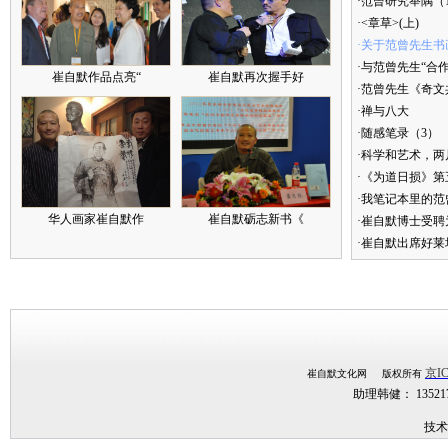
·范曾研究举隅（
·<章草>(上)
·关于范曾先生书
·与范曾先生“合
崔自默作品点亮“
崔自默再次握手好
·范曾先生《奇文
·禅与八大
·随感笔录（3）
·科学和艺术，两
·《为道日损》
·我笔记本里的
华人画家崔自默作
崔自默砺志新书《
·崔自默博士受聘
·崔自默出席好莱
京IC
崔自默文化网 版权所有
助理韩健： 1352
技术