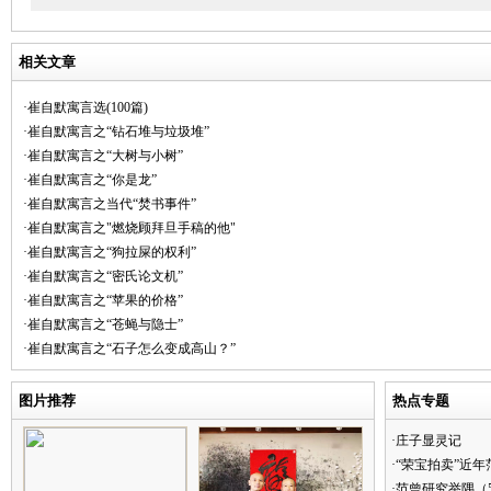
相关文章
·崔自默寓言选(100篇)
·崔自默寓言之“钻石堆与垃圾堆”
·崔自默寓言之“大树与小树”
·崔自默寓言之“你是龙”
·崔自默寓言之当代“焚书事件”
·崔自默寓言之"燃烧顾拜旦手稿的他"
·崔自默寓言之“狗拉屎的权利”
·崔自默寓言之“密氏论文机”
·崔自默寓言之“苹果的价格”
·崔自默寓言之“苍蝇与隐士”
·崔自默寓言之“石子怎么变成高山？”
图片推荐
热点专题
·庄子显灵记
·“荣宝拍卖”近
·范曾研究举隅（