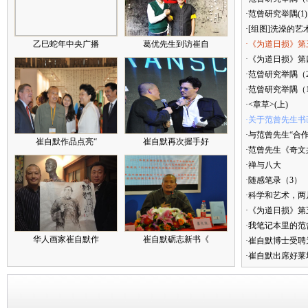
·范曾研究举隅(1)
·[组图]洗澡的艺
乙巳蛇年中央广播
葛优先生到访崔自
·《为道日损》第
·《为道日损》第四
·范曾研究举隅（
·范曾研究举隅（
·<章草>(上)
·关于范曾先生书
·与范曾先生“合
崔自默作品点亮“
崔自默再次握手好
·范曾先生《奇文
·禅与八大
·随感笔录（3）
·科学和艺术，两
·《为道日损》
·我笔记本里的
华人画家崔自默作
崔自默砺志新书《
·崔自默博士受聘
·崔自默出席好莱