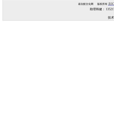
京IC
崔自默文化网 版权所有
助理韩健： 1352
技术