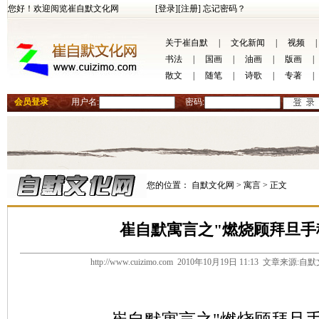
您好！欢迎阅览崔自默文化网
[登录]
[注册]
忘记密码？
关于崔自默
|
文化新闻
|
视频
|
书法
|
国画
|
油画
|
版画
|
散文
|
随笔
|
诗歌
|
专著
|
会员登录
用户名:
密码:
您的位置：
自默文化网 >
寓言 >
正文
崔自默寓言之"燃烧顾拜旦手
http://www.cuizimo.com 2010年10月19日 11:13 文章来