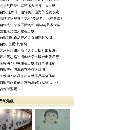
从北京到巴黎中国艺术大展行—崔自默
崔自默出席《一路锦绣》山海尊首发仪式
中法艺术家奥林匹克行”专题片之《崔自默》
崔自默先生荣获国际奥艺“科学与艺术大奖”
慈善北京封面人物崔自默
崔自默新彩作品亮相北京国际时装周
崔自默“仁爱”梵蒂冈
《艺术沉思路》清华大学出版社出版发行
《艺术沉思路》清华大学出版社出版发行
北京翰海2021秋拍崔自默作品再创佳绩
崔自默先生与李嘉存合作大鸡图
北京翰海2020秋拍崔自默作品再创佳绩
崔自默书画作品北京瀚海2019秋拍以寸换..
范曾作品鉴定
视觉焦点