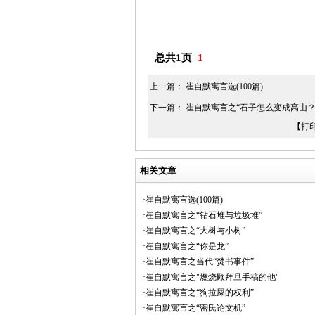
总共1页
1
上一篇：
崔自默寓言选(100篇)
下一篇：
崔自默寓言之“石子怎么变成高山？
【打
相关文章
·崔自默寓言选(100篇)
·崔自默寓言之“钻石堆与垃圾堆”
·崔自默寓言之“大树与小树”
·崔自默寓言之“你是龙”
·崔自默寓言之当代“焚书事件”
·崔自默寓言之"燃烧顾拜旦手稿的他"
·崔自默寓言之“狗拉屎的权利”
·崔自默寓言之“密氏论文机”