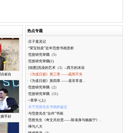
热点专题
·庄子显灵记
·“荣宝拍卖”近年范曾书画赏析
·范曾研究举隅（5）
·范曾研究举隅(1)
·[组图]洗澡的艺术（3）--西方的沐浴
到访崔自
·《为道日损》第三章 ——疏而不失
·《为道日损》第四章 ——道非常道 ..
·范曾研究举隅（2）
·范曾研究举隅（11）
·<章草>(上)
·关于范曾先生书画的鉴定
·与范曾先生“合作”书画
次握手好
·范曾先生《奇文共欣赏——陈省身与杨振宁》..
·禅与八大