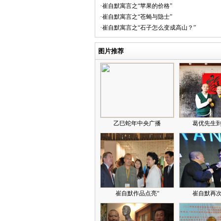
·崔自默寓言之“苹果的价格”
·崔自默寓言之“苍蝇与隐士”
·崔自默寓言之“石子怎么变成高山？”
图片推荐
乙巳蛇年中央广播
葛优先生
崔自默作品点亮“
崔自默再