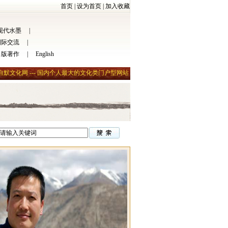
首页
|
设为首页
|
加入收藏
现代水墨
|
国际交流
|
出版著作
|
English
自默文化网 --- 国内个人最大的文化类门户型网站