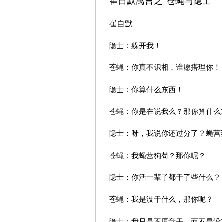
崔自默寓言之“苍蝇与隐士”
崔自默
隐士：躲开我！
苍蝇：你真不识相，谁愿搭理你！
隐士：你算什么东西！
苍蝇：你是在说我么？那你算什么
隐士：呀，我说你还过分了？蝇营
苍蝇：我蝇营狗苟？那你呢？
隐士：你活一辈子都干了些什么？
苍蝇：我是没干什么，那你呢？
隐士：我只是不愿意干，而不是没