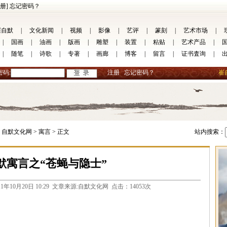
册]
忘记密码？
崔自默
|
文化新闻
|
视频
|
影像
|
艺评
|
篆刻
|
艺术市场
|
|
国画
|
油画
|
版画
|
雕塑
|
装置
|
粘贴
|
艺术产品
|
|
随笔
|
诗歌
|
专著
|
画廊
|
博客
|
留言
|
证书査询
|
密码:
注册
忘记密码？
崔
自默文化网 >
寓言 >
正文
站内搜索：
默寓言之“苍蝇与隐士”
com 2011年10月20日 10:29 文章来源:自默文化网 点击：14053次