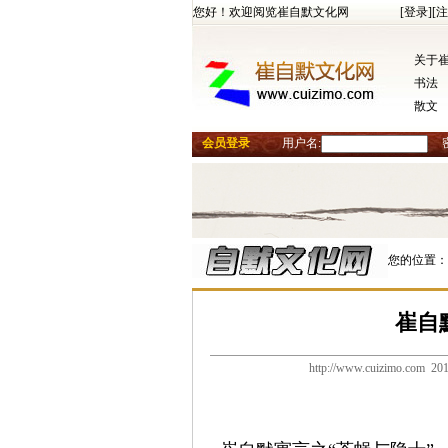
您好！欢迎阅览崔自默文化网
[登录]
[注
关于
书法
散文
会员登录
用户名:
您的位置：
崔自
http://www.cuizimo.