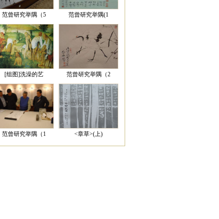
范曾研究举隅（5
范曾研究举隅(1
[组图]洗澡的艺
范曾研究举隅（2
范曾研究举隅（1
<章草>(上)