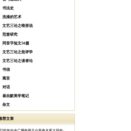
书法史
洗澡的艺术
文艺三论之唯形说
范曾研究
同音字短文50篇
文艺三论之批评学
文艺三论之读者论
书信
寓言
对话
崔自默美学笔记
杂文
推荐文章
乙巳蛇年中央广播电视总台新春名家大拜年-..