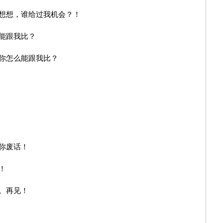
想想，谁给过我机会？！
能跟我比？
你怎么能跟我比？
你废话！
！
。再见！