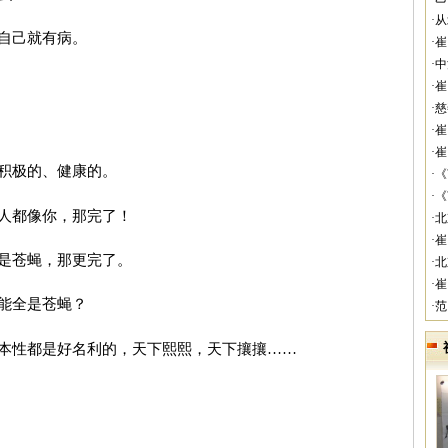
·
自己就有病。
·
·
·
·
·
·
积极的、健康的。
·
·
人都像你，那完了！
·
·
是苍蝇，那更完了。
·
·
能全是苍蝇？
·
本性都是好名利的，天下熙熙，天下攘攘……