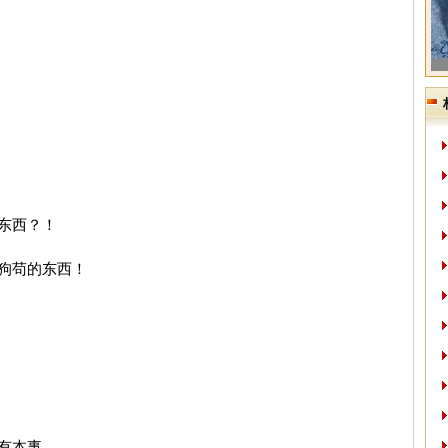
东西？！
狗苟的东西！
有本事。