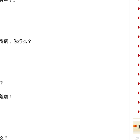
得病，你行么？
？
荒唐！
么？
·