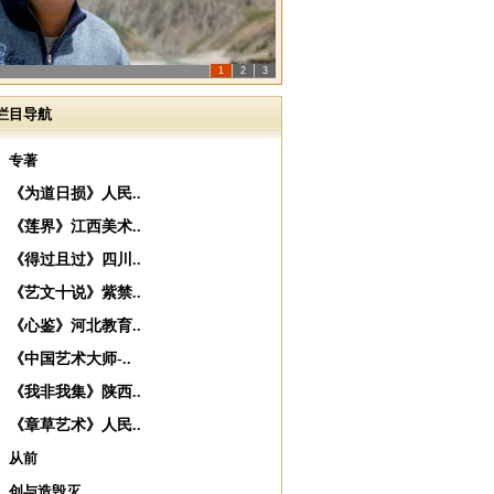
1
2
3
栏目导航
专著
《为道日损》人民..
《莲界》江西美术..
《得过且过》四川..
《艺文十说》紫禁..
《心鉴》河北教育..
《中国艺术大师-..
《我非我集》陕西..
《章草艺术》人民..
从前
创与造毁灭