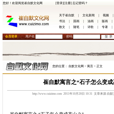
您好！欢迎阅览崔自默文化网
[登录]
[注册]
忘记密码？
关于崔自默
|
文化新闻
|
视频
|
书法
|
国画
|
油画
|
版画
|
散文
|
随笔
|
诗歌
|
专著
|
会员登录
用户名:
密码:
您的位置：
自默文化网 >
寓言 >
正文
崔自默寓言之“石子怎么变成
http://www.cuizimo.com 2011年10月20日 10:31 文章来