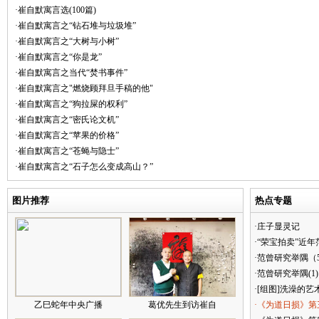
·崔自默寓言选(100篇)
·崔自默寓言之“钻石堆与垃圾堆”
·崔自默寓言之“大树与小树”
·崔自默寓言之“你是龙”
·崔自默寓言之当代“焚书事件”
·崔自默寓言之"燃烧顾拜旦手稿的他"
·崔自默寓言之“狗拉屎的权利”
·崔自默寓言之“密氏论文机”
·崔自默寓言之“苹果的价格”
·崔自默寓言之“苍蝇与隐士”
·崔自默寓言之“石子怎么变成高山？”
图片推荐
热点专题
·庄子显灵记
·“荣宝拍卖”近
·范曾研究举隅（
·范曾研究举隅(1)
·[组图]洗澡的艺
乙巳蛇年中央广播
葛优先生到访崔自
·《为道日损》第