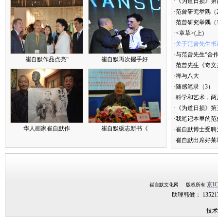
·《为道日损》第四
·范曾研究举隅（
·范曾研究举隅（
·<章草>(上)
·关于范曾先生书
·与范曾先生“合
崔自默作品点亮“
崔自默再次握手好
·范曾先生《奇文
·禅与八大
·随感笔录（3）
·科学和艺术，两
·《为道日损》
·我笔记本里的
华人画家崔自默作
崔自默砺志新书《
·崔自默博士受聘
·崔自默出席好莱
京IC
崔自默文化网 版权所有
助理韩健： 1352
技术