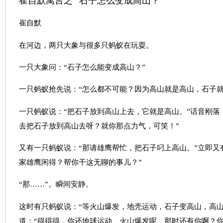
崔自默寓言之 “石子怎么变成高山？”
崔自默
在河边，两只大象与很多只蚂蚁在玩耍。
一只大象问：“石子怎么能变成高山？”
一只蚂蚁抢先说：“怎么都不可能？因为高山就是高山，石子就
一只蚂蚁说：“把石子放到高山上去，它就是高山。”话音刚落
去把石子放到高山去呀？就你那点力气，可笑！”
又有一只蚂蚁说：“那请雄鹰帮忙，把石子叼上高山。”立即又
家雄鹰闲得？帮你干这无聊的事儿？”
“那……”。瞬间安静。
这时有只蚂蚁说：“等火山爆发，地壳运动，石子变高山，高山
道：“得得得，你还地球运动、火山爆发呢，那时还有你啊？你