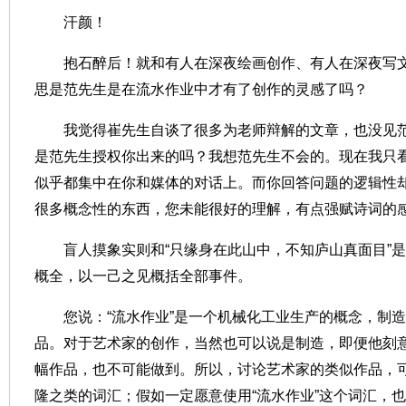
汗颜！
抱石醉后！就和有人在深夜绘画创作、有人在深夜写
思是
范
先生是在流水作业中才有了创作的灵感了吗？
我觉得
崔
先生自谈了很多为老师辩解的文章，也没见
是
范
先生授权你出来的吗？我想
范
先生不会的。现在我只
似乎都集中在你和媒体的对话上。而你回答问题的逻辑性
很多概念性的东西，您未能很好的理解，有点强赋诗词的
盲人摸象实则和
“
只缘身在此山中，不知庐山真面目
”
是
概全，以一己之见概括全部事件。
您说：
“
流水作业
”
是一个机械化工业生产的概念，制造
品。对于艺术家的创作，当然也可以说是制造，即便他刻
幅作品，也不可能做到。所以，讨论艺术家的类似作品，
隆之类的词汇；假如一定愿意使用
“
流水作业
”
这个词汇，也