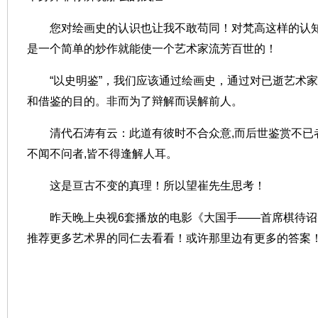
您对绘画史的认识也让我不敢苟同！对梵高这样的认
是一个简单的炒作就能使一个艺术家流芳百世的！
“
以史明鉴
”
，我们应该通过绘画史，通过对已逝艺术家
和借鉴的目的。非而为了辩解而误解前人。
清代石涛有云：此道有彼时不合众意
,
而后世鉴赏不已
不闻不问者
,
皆不得逢解人耳。
这是亘古不变的真理！所以望
崔
先生思考！
昨天晚上央视
6
套播放的电影《大国手
——
首席棋待诏
推荐更多艺术界的同仁去看看！或许那里边有更多的答案