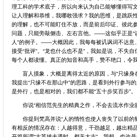
理工科的学术底子，所以向来认为自己能够懂得写
让人理解和恭维，我哪敢强求？我的思维，是跳跃
的理解，也不可能盯住不放，而是前后印证、彼此
问题，只能旁敲侧击、左右言他。
——
这似乎正是
“
人
”
的例子。
——
大概因此，我每每被讥讽词不达意
接受
“
批评
”
。
“
龙也什么也不是
”
，我如是说，不失自
每个人都读懂。真正的知音和高手，赞不绝口，令
盲人摸象，大概是离得太近的原因，与
“
只缘身
我提出
“
只缘不在那山中
”
的思路，是看到外行参与的
是外行，也是相对的，我们都不能
“
五十步笑百步
”
。
你说
“
相信范
先生的精典之作，不会去流水作业
你提到梵高并说
“
人的惰性也使人丧失了以前的
有相反的情况存在：人越得意，干劲越足，越出精
开篇所谓
“
古英雄未遇时，都无大志
”
。我想，也许是