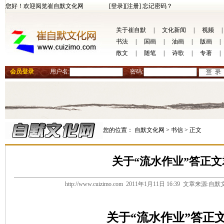
您好！欢迎阅览崔自默文化网
[登录]
[注册]
忘记密码？
关于崔自默
|
文化新闻
|
视频
|
书法
|
国画
|
油画
|
版画
|
散文
|
随笔
|
诗歌
|
专著
|
会员登录
用户名:
密码:
您的位置：
自默文化网 >
书信 >
正文
关于“流水作业”答正文
http://www.cuizimo.com 2011年1月11日 16:39 文章来源
关于“流水作业”答正