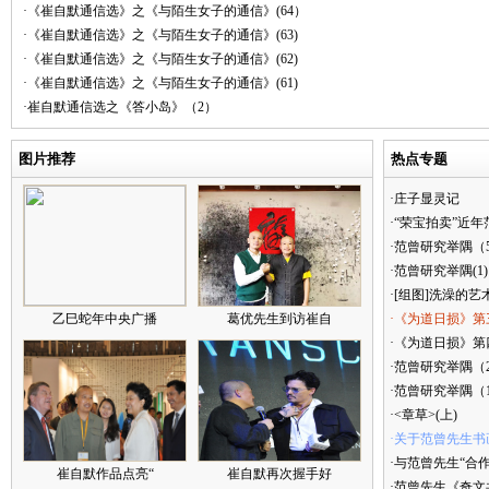
·《崔自默通信选》之《与陌生女子的通信》(64）
·《崔自默通信选》之《与陌生女子的通信》(63)
·《崔自默通信选》之《与陌生女子的通信》(62)
·《崔自默通信选》之《与陌生女子的通信》(61)
·崔自默通信选之《答小岛》（2）
图片推荐
热点专题
·庄子显灵记
·“荣宝拍卖”近
·范曾研究举隅（
·范曾研究举隅(1)
·[组图]洗澡的艺
乙巳蛇年中央广播
葛优先生到访崔自
·《为道日损》第
·《为道日损》第四
·范曾研究举隅（
·范曾研究举隅（
·<章草>(上)
·关于范曾先生书
·与范曾先生“合
崔自默作品点亮“
崔自默再次握手好
·范曾先生《奇文