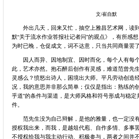
文/崔自默
外出几天，回来又忙，抽空上雅昌艺术网，读
默
“
关于流水作业答报社记者问
”
的观点》，有所感想
为时已晚，仓促成文，词不达意，只当共同商量罢
因人而异、因地制宜、因时而化，每个人有每
此，艺术亦然。抱石醉后创作有灵感，难道
范曾
先
灵感么？愤怒出诗人，困境出大师。平凡劳动创造
况，我的意思并非那么简单；仅仅是指出：熟练的
乎道
”
的条件与渠道，是大师风格和符号形成与稳定
件。
范
先生没为自己辩解，是他的雅量，也一定没
授权我出来，而我，是越俎代庖、自作多情、多事
不授权给我与我主动行动、积极参与，两者之间并