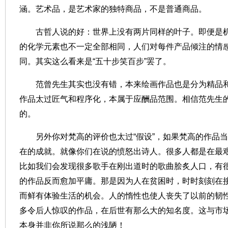
涵。艺术品，是艺术家的独特商品，不是普通商品。
古哲人说的好：世界上没有两片同样的叶子。即便是
的化学元素也不一定全部相同，人们对每件产品倾注的情
同。其实这么看来是
“
五十步笑百步
”
罢了。
范曾
先生其实也没有错，本来绘画作品也是分为精品
作品太过匠气和程序化，本属于应酬品范围。
相信范
先生
的。
另外你对梵高的评价也太过
“
假设
”
，如果梵高的作品当
在的成就。就像你们在说的愤怒出诗人。很多人都是在最
比如我们会发现很多歌手在刚出道时的歌曲脍炙人口，有
的作品反而愈加平庸。那是因为人在贫困时，时时刻刻在
而鲜有体验生活的机会。人的惰性也使人丧失了以前的韧
多令后人惊叹的作品，在后世有那么大的知名度。这与市
本身并非你所说那么的浅陋！