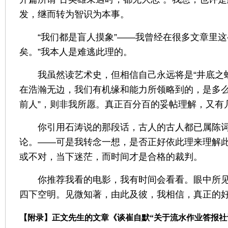
发，继而转为智识为本事。
“
我们都是盲人摸象
”——
我曾经在很多文章里这
矣。
”
我本人是难逃此理的。
我虽然读艺术史，但相信自己永远将是
“
井底之
在浩瀚无边，我们有机缘和能力所领略到的，是多
前人
”
，则非我所愿。真正百分百的妥帖理解，又有
你引用石涛说的那段话，古人的古人都已属陈
论。
——
可是我转念一想，是否正好依此理来理解
或不对，当下迷茫，而时间才是合格的裁判。
你推荐我看的电影，我有时间会看看。眼中所
四下空明。见微知著，由此及彼，我相信，真正的
【附录】正文先生的文章《谈崔自默“关于流水作业答报社