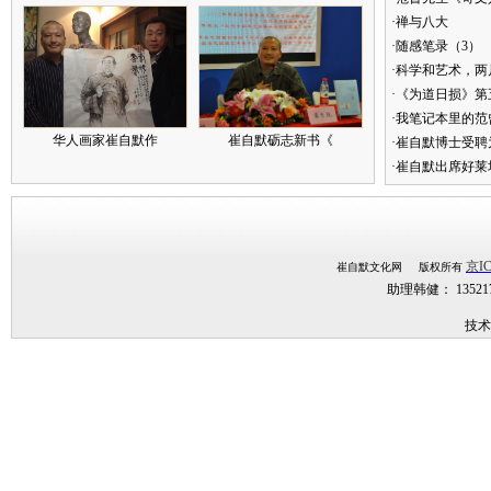
·禅与八大
·随感笔录（3）
·科学和艺术，两
·《为道日损》
·我笔记本里的
华人画家崔自默作
崔自默砺志新书《
·崔自默博士受聘
·崔自默出席好莱
京IC
崔自默文化网 版权所有
助理韩健： 1352
技术