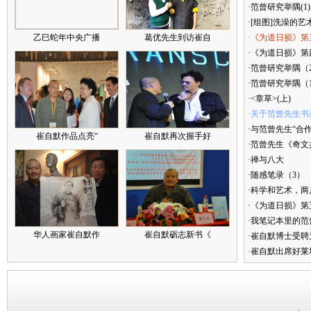
·范曾研究举隅(1)
·[组图]洗澡的艺
乙巳蛇年中央广播
葛优先生到访崔自
·《为道日损》第
·《为道日损》第四
·范曾研究举隅（
·范曾研究举隅（
·<章草>(上)
·关于范曾先生书
·与范曾先生“合
崔自默作品点亮“
崔自默再次握手好
·范曾先生《奇文
·禅与八大
·随感笔录（3）
·科学和艺术，两
·《为道日损》
·我笔记本里的
华人画家崔自默作
崔自默砺志新书《
·崔自默博士受聘
·崔自默出席好莱