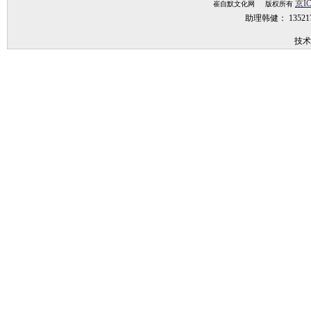
京IC
崔自默文化网 版权所有
助理韩健： 1352
技术