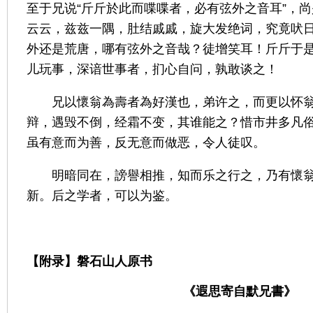
至于兄说
“
斤斤於此而喋喋者，必有弦外之音耳
”
，尚
云云，兹兹一隅，肚结戚戚，旋大发绝词，究竟吠
外还是荒唐，哪有弦外之音哉？徒增笑耳！斤斤于
儿玩事，深谙世事者，扪心自问，孰敢谈之！
兄以懷翁為壽者為好漢也，弟许之，而更以怀
辩，遇毁不倒，经霜不变，其谁能之？惜市井多凡
虽有意而为善，反无意而做恶，令人徒叹。
明暗同在，謗譽相推，知而乐之行之，乃有懷
新。后之学者，可以为鉴。
【附录】磐石山人原书
《遐思寄自默兄書》