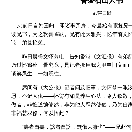
答磐石山人书
文/崔自默
弟前日自韩国归，即诸事冗身，今晨始有暇复兄
读兄书，为之欢喜雀跃。兄有此大雅兴，忆年前文
论，弟甚艳羡。
昨日晨得文怀翁电，告知香港《文汇报》有弟
乃过怀翁处一看究竟，是记者挪用我之甲申旧文而
谈笑风生，一如既往。
席间有《大公报》记者问及旧事，文怀翁一派
恩，不记人仇
——
怀翁有如是养生心法，令人钦敬
做者，非惟道德使然，非为他人释然使然，乃为自
非福慧双修，何以悟此？
“
壽者自壽，謗者自謗，無傷大雅也
”——
兄此句