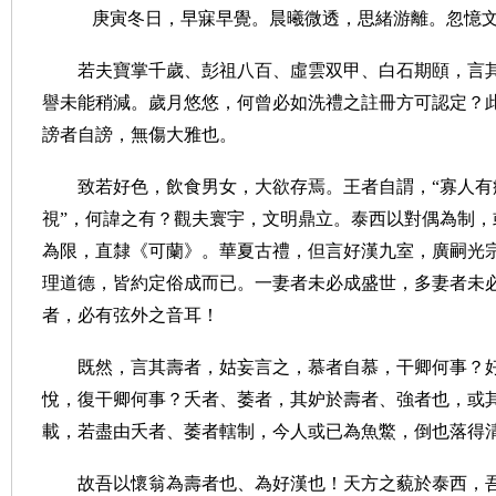
庚寅冬日，早寐早覺。晨曦微透，思緒游離。忽憶
若夫寶掌千歲、彭祖八百、虛雲双甲、白石期頤，言
譽未能稍減。歲月悠悠，何曾必如洗禮之註冊方可認定？
謗者自謗，無傷大雅也。
致若好色，飲食男女，大欲存焉。王者自謂，
“
寡人有
視
”
，何諱之有？觀夫寰宇，文明鼎立。泰西以對偶為制，
為限，直隸《可蘭》。華夏古禮，但言好漢九室，廣嗣光
理道德，皆約定俗成而已。一妻者未必成盛世，多妻者未
者，必有弦外之音耳！
既然，言其壽者，姑妄言之，慕者自慕，干卿何事？
悅，復干卿何事？夭者、萎者，其妒於壽者、強者也，或
載，若盡由夭者、萎者轄制，今人或已為魚鱉，倒也落得
故吾以懷翁為壽者也、為好漢也！天方之藐於泰西，