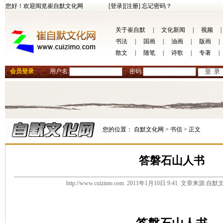
您好！欢迎阅览崔自默文化网
[登录]
[注册]
忘记密码？
关于崔自默
|
文化新闻
|
视频
|
书法
|
国画
|
油画
|
版画
|
散文
|
随笔
|
诗歌
|
专著
|
会员登录
用户名:
密码:
您的位置：
自默文化网 >
书信 >
正文
答磐石山人书
http://www.cuizimo.com 2011年1月10日 9:41 文章来源