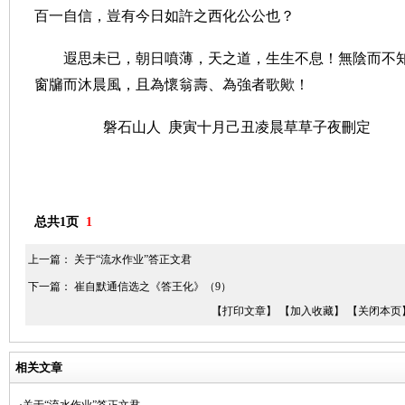
百一自信，豈有今日如許之西化公公也？
遐思未已，朝日噴薄，天之道，生生不息！無陰而不
窗牖而沐晨風，且為懷翁壽、為強者歌歟！
磐石山人
庚寅十月己丑凌晨草草子夜刪定
总共1页
1
上一篇：
关于“流水作业”答正文君
下一篇：
崔自默通信选之《答王化》（9）
【打印文章】
【加入收藏】
【关闭本页
相关文章