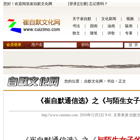
您好！欢迎阅览崔自默文化网
[登录]
[注册]
忘记密码？
关于崔自默
|
文化新闻
|
视频
|
书法
|
国画
|
油画
|
版画
|
散文
|
随笔
|
诗歌
|
专著
|
会员登录
用户名:
密码:
您的位置：
自默文化网 >
书信 >
正文
《崔自默通信选》之《与陌生女子的
http://www.cuizimo.com 2010年12月2日 9:41 文章来源