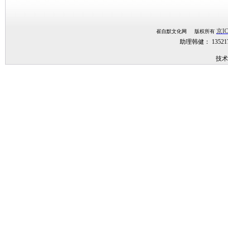
京IC
崔自默文化网 版权所有
助理韩健： 1352
技术