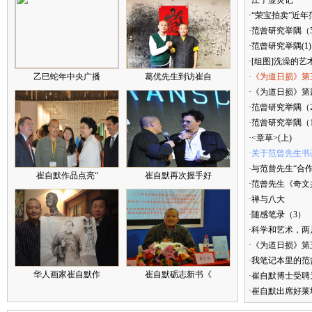
·庄子显灵记
·“荣宝拍卖”近
·范曾研究举隅（
·范曾研究举隅(1)
·[组图]洗澡的艺
乙巳蛇年中央广播
葛优先生到访崔自
·《为道日损》第
·《为道日损》第四
·范曾研究举隅（
·范曾研究举隅（
·<章草>(上)
·关于范曾先生书
·与范曾先生“合
崔自默作品点亮“
崔自默再次握手好
·范曾先生《奇文
·禅与八大
·随感笔录（3）
·科学和艺术，两
·《为道日损》
·我笔记本里的
华人画家崔自默作
崔自默砺志新书《
·崔自默博士受聘
·崔自默出席好莱