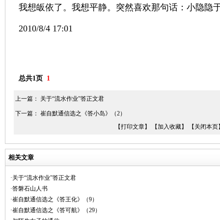
我想皈依了。我想平静。突然喜欢那句话：小隐隐
2010/8/4 17:01
总共1页
1
上一篇：
关于“流水作业”答正文君
下一篇：
崔自默通信选之《答小岛》（2）
【打印文章】
【加入收藏】
【关闭本页
相关文章
·关于“流水作业”答正文君
·答磐石山人书
·崔自默通信选之《答王化》（9）
·崔自默通信选之《答可航》（29）