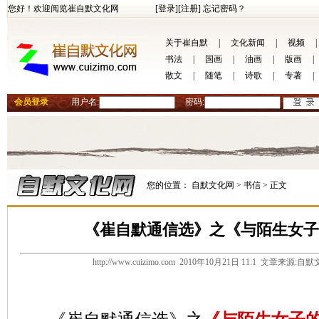
您好！欢迎阅览崔自默文化网
[登录]
[注册]
忘记密码？
关于崔自默
|
文化新闻
|
视频
|
书法
|
国画
|
油画
|
版画
|
散文
|
随笔
|
诗歌
|
专著
|
会员登录
用户名:
密码:
您的位置：
自默文化网 >
书信 >
正文
《崔自默通信选》之《与陌生女子的
http://www.cuizimo.com 2010年10月21日 11:1 文章来源