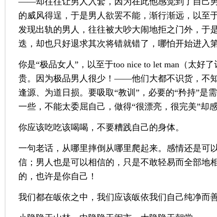
——却往往让男人入套，因为在此他感觉到了自己
的威风得逞，于是男人欲罢不能，渐行渐远，以至
发现出轨的男人，往往被大吵大闹地拒之门外，于
迭，却也只好退求其次将错就错了，哪怕开始进入
你是“极品女人”，以至于too nice to let man
贵。因为极品男人很少！——他们大都不识货，不
逢源、为道日损。要吸取“教训”，必要的“矜持”是
一些，不能太委屈自己，做得“很漂亮，很完美”却感
你应该吃吃该喝喝，不要糟践自己的身体。
一句老话，从哪里摔倒从哪里爬起来。感情还是可
信；男人也是可以相信的，只是不敢轻易而全部地
的，也许是你自己！
我们都在皈依之中，我们应该皈依我们自己纯净而