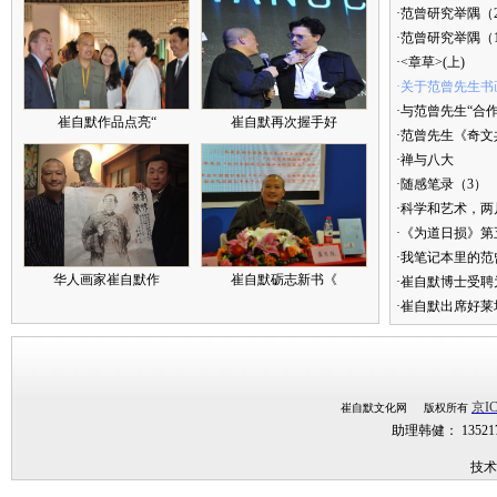
·范曾研究举隅（
·范曾研究举隅（
·<章草>(上)
·关于范曾先生书
·与范曾先生“合
崔自默作品点亮“
崔自默再次握手好
·范曾先生《奇文
·禅与八大
·随感笔录（3）
·科学和艺术，两
·《为道日损》
·我笔记本里的
华人画家崔自默作
崔自默砺志新书《
·崔自默博士受聘
·崔自默出席好莱
京IC
崔自默文化网 版权所有
助理韩健： 1352
技术