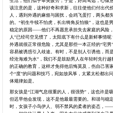
生活，他们似乎审美疲劳；于是，好高骛远，心猿
该注意的是，这种好奇和求新，往往使他们付出代
人，遇到外遇的麻烦与困扰，会鸡飞蛋打，两头都
的。“初生牛犊不怕虎，长出犄角反怕狼”，这也是
稳定的原因——他们不再愿意承担失去家庭的风险，
人”已经司空见惯了，太阳底下有什么是新鲜事情呢
外遇就很正常很危险，尤其是那些一本正经的“宅男”
容易被诱惑引入歧途。有时，不是别人引诱他，而是
经沧海难为水”，我们不是鼓励男人在年轻时先行越
的正确的教育，这样才免得他后悔莫及，伤自己害
个“度”的问题和技巧，宛如放风筝，太紧太松都出
体规律如是。
那女孩是“江湖气息很重的人，很强势”，这也许是
但迟早他会发现，这不是他最最需要的。和谐与稳
时，女孩子小鸟伊人、弱不禁风的柔者的姿态，—