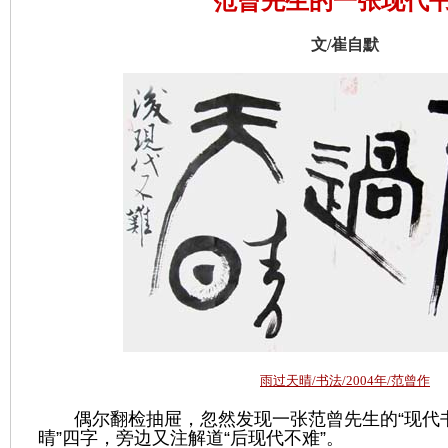
范曾先生的一张现代
文/崔自默
雨过天晴/书法/2004年/范曾作
偶尔翻检抽屉，忽然发现一
张范曾
先生的
“
现代
晴
”
四字，旁边又注解道
“
后现代不难
”
。