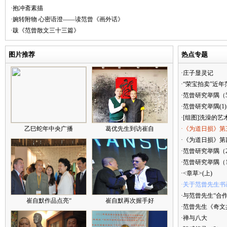
·抱冲斋素描
·婉转附物 心密语澄——读范曾《画外话》
·跋《范曾散文三十三篇》
图片推荐
热点专题
·庄子显灵记
·“荣宝拍卖”近
·范曾研究举隅（
·范曾研究举隅(1)
·[组图]洗澡的艺
乙巳蛇年中央广播
葛优先生到访崔自
·《为道日损》第
·《为道日损》第四
·范曾研究举隅（
·范曾研究举隅（
·<章草>(上)
·关于范曾先生书
·与范曾先生“合
崔自默作品点亮“
崔自默再次握手好
·范曾先生《奇文
·禅与八大