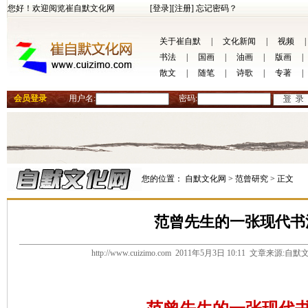
您好！欢迎阅览崔自默文化网
[登录]
[注册]
忘记密码？
关于崔自默
|
文化新闻
|
视频
|
书法
|
国画
|
油画
|
版画
|
散文
|
随笔
|
诗歌
|
专著
|
会员登录
用户名:
密码:
您的位置：
自默文化网 >
范曾研究 >
正文
范曾先生的一张现代书
http://www.cuizimo.com 2011年5月3日 10:11 文章来源