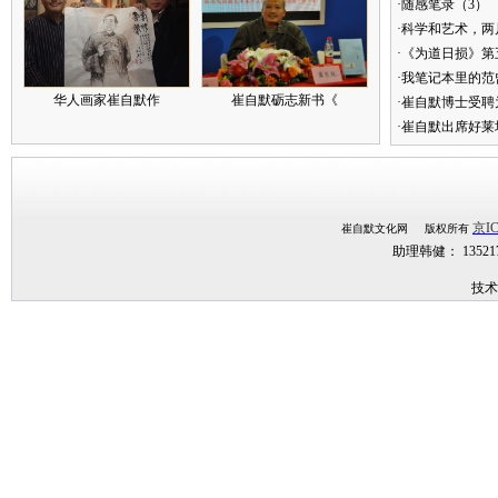
·随感笔录（3）
·科学和艺术，两
·《为道日损》
·我笔记本里的
华人画家崔自默作
崔自默砺志新书《
·崔自默博士受聘
·崔自默出席好莱
京IC
崔自默文化网 版权所有
助理韩健： 1352
技术