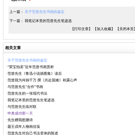
上一篇：
关于范曾先生书画的鉴定
下一篇：
我笔记本里的范曾先生笔迹选
【打印文章】
【加入收藏】
【关闭本页
相关文章
·关于范曾先生书画的鉴定
·“荣宝拍卖”近年范曾书画赏析
·范曾先生《鲁迅小说插图集》读后
·范曾我为何捐千万 撰《共赴国难》袒露心声
·与范曾先生“合作”书画
·范曾先生的一张现代书法
·我笔记本里的范曾先生笔迹选
·与范曾先生练对联
·申奥成功那一天
·先生赠我慰腰诗
·题壬戌年人物画信笺
·范曾先生对自己书法变体的陈述