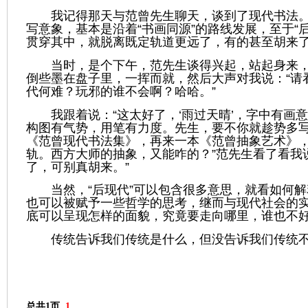
我记得那天与
范曾
先生聊天，谈到了现代书法
写意象，基本是沿着
“
书画同源
”
的路线发展，至于
“
贯穿其中，就脱离既定轨道更远了，有的甚至胡来
当时，是个下午，
范
先生谈得兴起，站起身来
倒些墨在盘子里，一挥而就，然后大声对我说：
“
请
代何难？玩邪的谁不会啊？哈哈。
”
我跟着说：
“
这太好了，
‘
雨过天晴
’
，字中有画意
构图有气势，用笔有力度。先生，要不你就趁势多
《范曾现代书法集》，再来一本《范曾抽象艺术》
轨。西方大师的抽象，又能咋的？
”
范
先生看了看我
了，可别真胡来。
”
当然，
“
后现代
”
可以包含很多意思，就看如何解
也可以被赋予一些哲学的思考，继而与现代社会的
底可以呈现怎样的面貌，究竟要走向哪里，谁也不
传统告诉我们传统是什么，但没告诉我们传统
总共1页
1