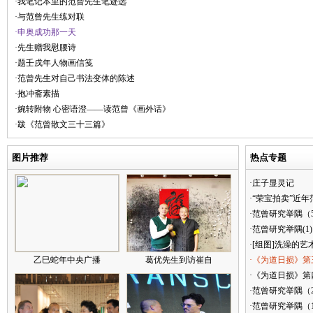
·我笔记本里的范曾先生笔迹选
·与范曾先生练对联
·申奥成功那一天
·先生赠我慰腰诗
·题壬戌年人物画信笺
·范曾先生对自己书法变体的陈述
·抱冲斋素描
·婉转附物 心密语澄——读范曾《画外话》
·跋《范曾散文三十三篇》
图片推荐
热点专题
·庄子显灵记
·“荣宝拍卖”近
·范曾研究举隅（
·范曾研究举隅(1)
·[组图]洗澡的艺
乙巳蛇年中央广播
葛优先生到访崔自
·《为道日损》第
·《为道日损》第四
·范曾研究举隅（
·范曾研究举隅（