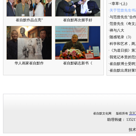
·<章草>(上)
·关于范曾先生书
·与范曾先生“合
崔自默作品点亮“
崔自默再次握手好
·范曾先生《奇文
·禅与八大
·随感笔录（3）
·科学和艺术，两
·《为道日损》
·我笔记本里的
华人画家崔自默作
崔自默砺志新书《
·崔自默博士受聘
·崔自默出席好莱
京IC
崔自默文化网 版权所有
助理韩健： 1352
技术