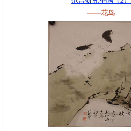
范曾研究举隅（2）
——花鸟