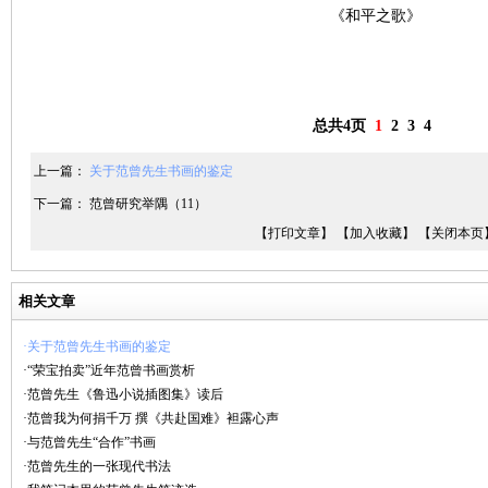
《和平之歌》
总共4页
1
2
3
4
上一篇：
关于范曾先生书画的鉴定
下一篇：
范曾研究举隅（11）
【打印文章】
【加入收藏】
【关闭本页
相关文章
·关于范曾先生书画的鉴定
·“荣宝拍卖”近年范曾书画赏析
·范曾先生《鲁迅小说插图集》读后
·范曾我为何捐千万 撰《共赴国难》袒露心声
·与范曾先生“合作”书画
·范曾先生的一张现代书法