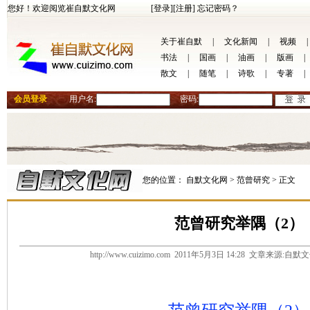
您好！欢迎阅览崔自默文化网
[登录]
[注册]
忘记密码？
关于崔自默
|
文化新闻
|
视频
|
书法
|
国画
|
油画
|
版画
|
散文
|
随笔
|
诗歌
|
专著
|
会员登录
用户名:
密码:
您的位置：
自默文化网 >
范曾研究 >
正文
范曾研究举隅（2）
http://www.cuizimo.com 2011年5月3日 14:28 文章来源: