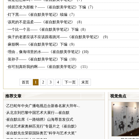
·揉搓历史为那般？——《崔自默美学笔记》下编（7）
·灯下黑——《崔自默美学笔记》续编（7）
·该死的不是温柔——《崔自默美学笔记》（8）
·一个比一个丑——《崔自默美学笔记》下编（8）
·疯子的老婆应该不应该跟着跳河——《崔自默美学笔记》（9）
·麻烦啊——《崔自默美学笔记》下编（9）
·理由，像海绵里的水——《崔自默美学笔记》(10)
·装孙子——《崔自默美学笔记》下编（10）
·你可别真听我的啊——《崔自默美学笔记》（11）
首页
1
2
3
4
下一页
末页
推荐文章
视觉焦点
·乙巳蛇年中央广播电视总台新春名家大拜年-..
·从北京到巴黎中国艺术大展行—崔自默
·崔自默出席《一路锦绣》山海尊首发仪式
·中法艺术家奥林匹克行”专题片之《崔自默》
·崔自默先生荣获国际奥艺“科学与艺术大奖”