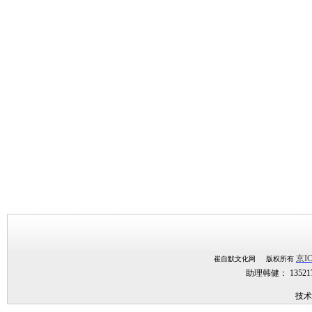
京IC
崔自默文化网 版权所有
助理韩健： 1352
技术