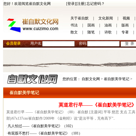
您好！欢迎阅览崔自默文化网
[登录]
[注册]
忘记密码？
关于崔自默
|
文化新闻
|
视频
|
书法
|
国画
|
油画
|
版画
|
散文
|
随笔
|
诗歌
|
专著
|
会员登录
用户名:
密码:
您的位置：
自默文化网 >
崔自默美学笔记 >
崔自默美学笔记
莫道君行早——《崔自默美学笔记》
莫道君行早 ——《崔自默美学笔记》（88） 崔自默 [主题词] 平等 慈悲 支点 工具
部)/67x137cm/崔自默作/2009年 《金刚经》说“是法平等，无有高下”..
·凡人怕过——《崔自默美学笔记》（102）
·有屁股不愁打——《崔自默美学笔记》（101）