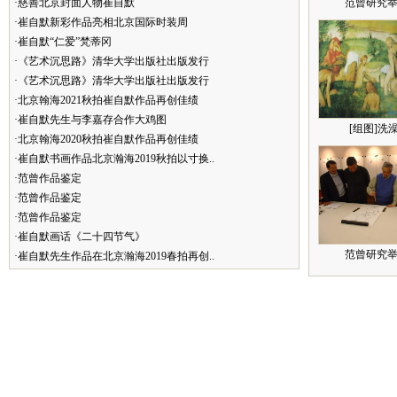
·慈善北京封面人物崔自默
范曾研究举
·崔自默新彩作品亮相北京国际时装周
·崔自默“仁爱”梵蒂冈
·《艺术沉思路》清华大学出版社出版发行
·《艺术沉思路》清华大学出版社出版发行
·北京翰海2021秋拍崔自默作品再创佳绩
·崔自默先生与李嘉存合作大鸡图
[组图]洗
·北京翰海2020秋拍崔自默作品再创佳绩
·崔自默书画作品北京瀚海2019秋拍以寸换..
·范曾作品鉴定
·范曾作品鉴定
·范曾作品鉴定
·崔自默画话《二十四节气》
范曾研究举
·崔自默先生作品在北京瀚海2019春拍再创..