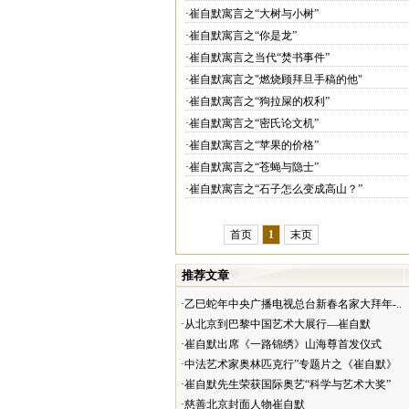
·崔自默寓言之“大树与小树”
·崔自默寓言之“你是龙”
·崔自默寓言之当代“焚书事件”
·崔自默寓言之"燃烧顾拜旦手稿的他"
·崔自默寓言之“狗拉屎的权利”
·崔自默寓言之“密氏论文机”
·崔自默寓言之“苹果的价格”
·崔自默寓言之“苍蝇与隐士”
·崔自默寓言之“石子怎么变成高山？”
首页
1
末页
推荐文章
·乙巳蛇年中央广播电视总台新春名家大拜年-..
·从北京到巴黎中国艺术大展行—崔自默
·崔自默出席《一路锦绣》山海尊首发仪式
·中法艺术家奥林匹克行”专题片之《崔自默》
·崔自默先生荣获国际奥艺“科学与艺术大奖”
·慈善北京封面人物崔自默