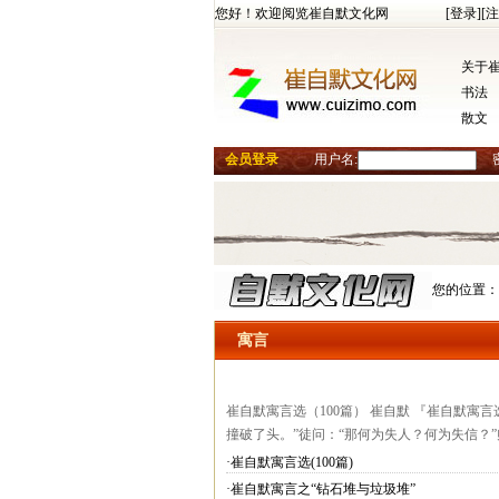
您好！欢迎阅览崔自默文化网
[登录]
[注
关于
书法
散文
会员登录
用户名:
您的位置：
寓言
崔自默寓言选（100篇） 崔自默 『崔自默寓
撞破了头。”徒问：“那何为失人？何为失信？
·崔自默寓言选(100篇)
·崔自默寓言之“钻石堆与垃圾堆”