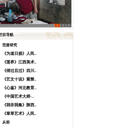
1
2
3
栏目导航
范曾研究
《为道日损》人民..
《莲界》江西美术..
《得过且过》四川..
《艺文十说》紫禁..
《心鉴》河北教育..
《中国艺术大师-..
《我非我集》陕西..
《章草艺术》人民..
从前