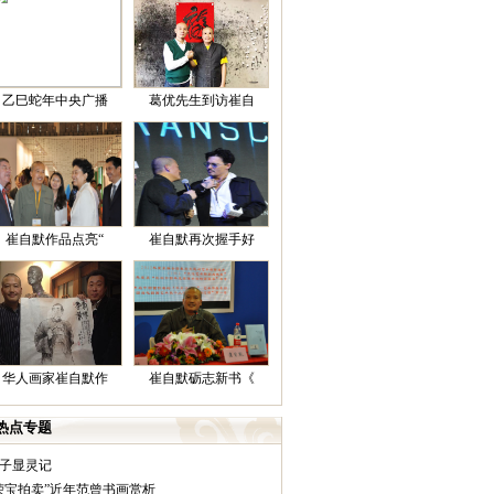
乙巳蛇年中央广播
葛优先生到访崔自
崔自默作品点亮“
崔自默再次握手好
华人画家崔自默作
崔自默砺志新书《
热点专题
庄子显灵记
“荣宝拍卖”近年范曾书画赏析