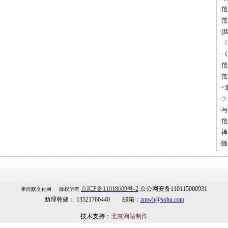
·
·
·
·
·
·
·
·<
·
·
·
·
·
京ICP备11018609号-2
京公网安备110115000931
崔自默文化网 版权所有
助理韩健： 13521766440 邮箱：
zmwh@sohu.com
技术支持：
北京网站制作