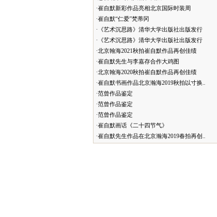
·崔自默新彩作品亮相北京国际时装周
·崔自默“仁爱”梵蒂冈
·《艺术沉思路》清华大学出版社出版发行
·《艺术沉思路》清华大学出版社出版发行
·北京翰海2021秋拍崔自默作品再创佳绩
·崔自默先生与李嘉存合作大鸡图
·北京翰海2020秋拍崔自默作品再创佳绩
·崔自默书画作品北京瀚海2019秋拍以寸换..
·范曾作品鉴定
·范曾作品鉴定
·范曾作品鉴定
·崔自默画话《二十四节气》
·崔自默先生作品在北京瀚海2019春拍再创..