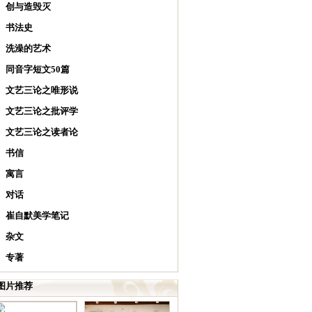
创与造毁灭
书法史
洗澡的艺术
同音字短文50篇
文艺三论之唯形说
文艺三论之批评学
文艺三论之读者论
书信
寓言
对话
崔自默美学笔记
杂文
专著
图片推荐