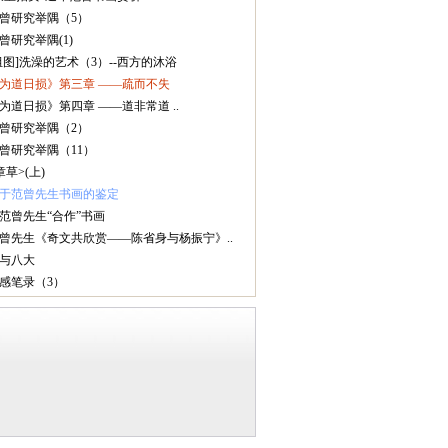
范曾研究举隅（5）
范曾研究举隅(1)
[组图]洗澡的艺术（3）--西方的沐浴
《为道日损》第三章 ——疏而不失
《为道日损》第四章 ——道非常道 ..
范曾研究举隅（2）
范曾研究举隅（11）
章草>(上)
关于范曾先生书画的鉴定
与范曾先生“合作”书画
范曾先生《奇文共欣赏——陈省身与杨振宁》..
禅与八大
随感笔录（3）