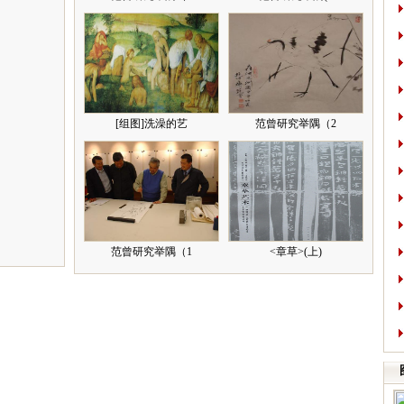
[组图]洗澡的艺
范曾研究举隅（2
范曾研究举隅（1
<章草>(上)