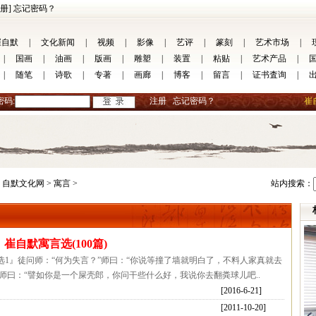
册]
忘记密码？
崔自默
|
文化新闻
|
视频
|
影像
|
艺评
|
篆刻
|
艺术市场
|
|
国画
|
油画
|
版画
|
雕塑
|
装置
|
粘贴
|
艺术产品
|
|
随笔
|
诗歌
|
专著
|
画廊
|
博客
|
留言
|
证书査询
|
密码:
注册
忘记密码？
崔
自默文化网 >
寓言 >
站内搜索：
崔自默寓言选(100篇)
言选1』徒问师：“何为失言？”师曰：“你说等撞了墙就明白了，不料人家真就去
”师曰：“譬如你是一个屎壳郎，你问干些什么好，我说你去翻粪球儿吧..
[2016-6-21]
[2011-10-20]