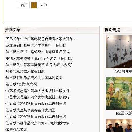
首页
1
末页
推荐文章
视觉焦点
·乙巳蛇年中央广播电视总台新春名家大拜年-..
·从北京到巴黎中国艺术大展行—崔自默
·崔自默出席《一路锦绣》山海尊首发仪式
·中法艺术家奥林匹克行”专题片之《崔自默》
·崔自默先生荣获国际奥艺“科学与艺术大奖”
·慈善北京封面人物崔自默
范曾研究举
·崔自默新彩作品亮相北京国际时装周
·崔自默“仁爱”梵蒂冈
·《艺术沉思路》清华大学出版社出版发行
·《艺术沉思路》清华大学出版社出版发行
·北京翰海2021秋拍崔自默作品再创佳绩
·崔自默先生与李嘉存合作大鸡图
[组图]洗
·北京翰海2020秋拍崔自默作品再创佳绩
·崔自默书画作品北京瀚海2019秋拍以寸换..
·范曾作品鉴定