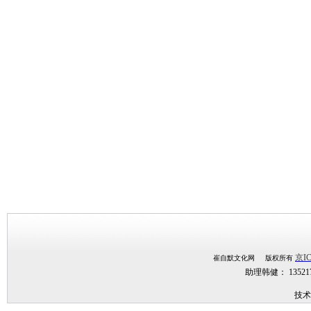
京IC
崔自默文化网 版权所有
助理韩健： 1352
技术