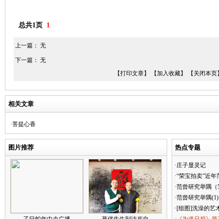
总共1页
1
上一篇： 无
下一篇： 无
【打印文章】
【加入收藏】
【关闭本页
相关文章
·菩提心香
图片推荐
热点专题
·庄子显灵记
·“荣宝拍卖”近
·范曾研究举隅（
·范曾研究举隅(1)
·[组图]洗澡的艺