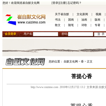
您好！欢迎阅览崔自默文化网
[登录]
[注册]
忘记密码？
关于崔自默
|
文化新闻
|
视频
|
书法
|
国画
|
油画
|
版画
|
散文
|
随笔
|
诗歌
|
专著
|
会员登录
用户名:
密码:
您的位置：
自默文化网 >
香 >
正文
菩提心香
http://www.cuizimo.com 2010年12月27日 13:2 文章来源