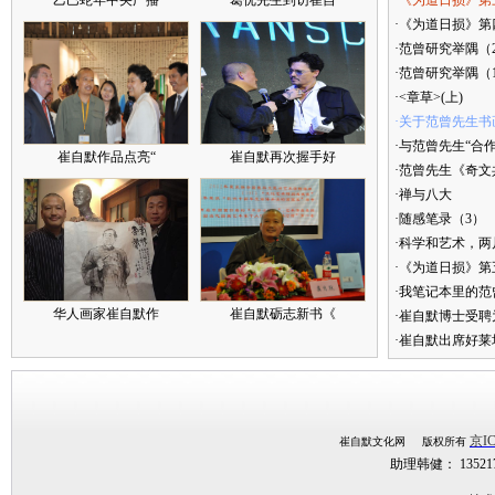
乙巳蛇年中央广播
葛优先生到访崔自
·《为道日损》第
·《为道日损》第四
·范曾研究举隅（
·范曾研究举隅（
·<章草>(上)
·关于范曾先生书
·与范曾先生“合
崔自默作品点亮“
崔自默再次握手好
·范曾先生《奇文
·禅与八大
·随感笔录（3）
·科学和艺术，两
·《为道日损》
·我笔记本里的
华人画家崔自默作
崔自默砺志新书《
·崔自默博士受聘
·崔自默出席好莱
京IC
崔自默文化网 版权所有
助理韩健： 1352