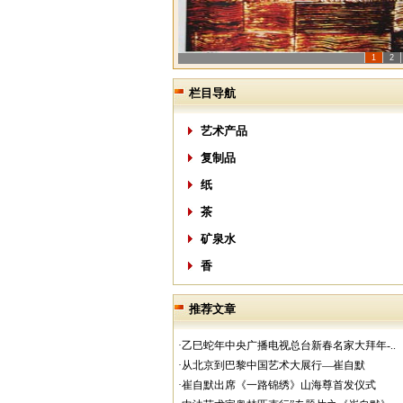
1
2
栏目导航
艺术产品
复制品
纸
茶
矿泉水
香
推荐文章
·乙巳蛇年中央广播电视总台新春名家大拜年-..
·从北京到巴黎中国艺术大展行—崔自默
·崔自默出席《一路锦绣》山海尊首发仪式