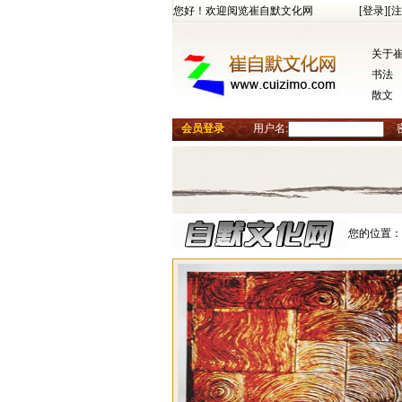
您好！欢迎阅览崔自默文化网
[登录]
[注
关于
书法
散文
会员登录
用户名:
您的位置：