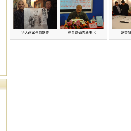
华人画家崔自默作
崔自默砺志新书《
范曾研