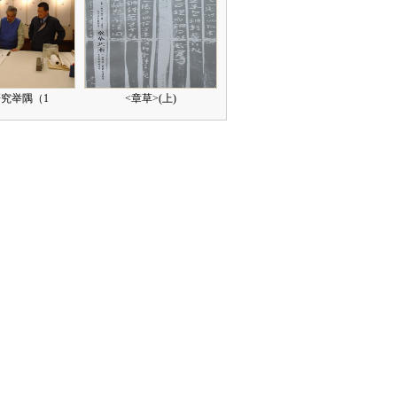
究举隅（1
<章草>(上)