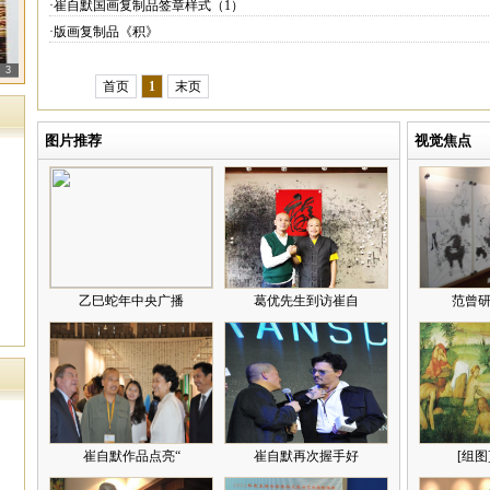
·崔自默国画复制品签章样式（1）
·版画复制品《积》
3
首页
1
末页
图片推荐
视觉焦点
乙巳蛇年中央广播
葛优先生到访崔自
范曾研
崔自默作品点亮“
崔自默再次握手好
[组图