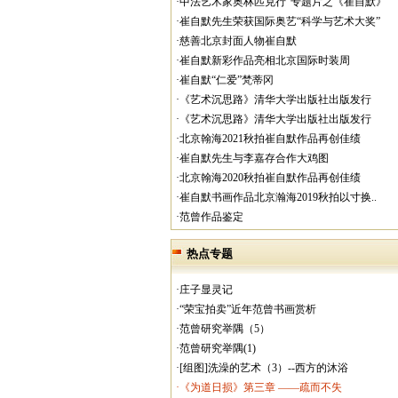
·中法艺术家奥林匹克行”专题片之《崔自默》
·崔自默先生荣获国际奥艺“科学与艺术大奖”
·慈善北京封面人物崔自默
·崔自默新彩作品亮相北京国际时装周
·崔自默“仁爱”梵蒂冈
·《艺术沉思路》清华大学出版社出版发行
·《艺术沉思路》清华大学出版社出版发行
·北京翰海2021秋拍崔自默作品再创佳绩
·崔自默先生与李嘉存合作大鸡图
·北京翰海2020秋拍崔自默作品再创佳绩
·崔自默书画作品北京瀚海2019秋拍以寸换..
·范曾作品鉴定
热点专题
·庄子显灵记
·“荣宝拍卖”近年范曾书画赏析
·范曾研究举隅（5）
·范曾研究举隅(1)
·[组图]洗澡的艺术（3）--西方的沐浴
·《为道日损》第三章 ——疏而不失