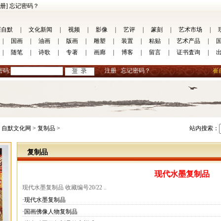
册]
忘记密码？
崔自默
|
文化新闻
|
视频
|
影像
|
艺评
|
篆刻
|
艺术市场
|
|
国画
|
油画
|
版画
|
雕塑
|
装置
|
粘贴
|
艺术产品
|
|
随笔
|
诗歌
|
专著
|
画廊
|
博客
|
留言
|
证书査询
|
密码:
注册
忘记密码？
崔
自默文化网 >
复制品 >
站内搜索：
复制品
现代水墨复制品
现代水墨复制品 收藏编号20/22 ..
·现代水墨复制品
·国画佛像人物复制品