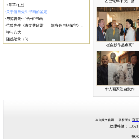
乙巳蛇年中央广播
·<章草>(上)
·关于范曾先生书画的鉴定
·与范曾先生“合作”书画
·范曾先生《奇文共欣赏——陈省身与杨振宁》..
·禅与八大
·随感笔录（3）
崔自默作品点亮“
华人画家崔自默作
京IC
崔自默文化网 版权所有
助理韩健： 1352
技术