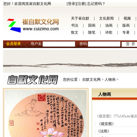
您好！欢迎阅览崔自默文化网
[登录]
[注册]
忘记密码？
关于崔自默
|
文化新闻
|
视频
|
书法
|
国画
|
油画
|
版画
|
散文
|
随笔
|
诗歌
|
专著
|
会员登录
用户名:
密码:
您的位置：
自默文化网 >
人物画 >
人物画
《观音图》/77x145cm/
· 《观音图》
·《法雨》