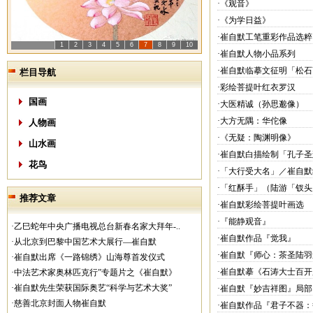
·《观音》
·《为学日益》
·崔自默工笔重彩作品选粹
1
2
3
4
5
6
7
8
9
10
·崔自默人物小品系列
·崔自默临摹文征明「松
栏目导航
·彩绘菩提叶红衣罗汉
国画
·大医精诚（孙思邈像）
·大方无隅：华佗像
人物画
·《无疑：陶渊明像》
山水画
·崔自默白描绘制「孔子圣
花鸟
·「大行受大名」／崔自
·「红酥手」（陆游「钗头
推荐文章
·崔自默彩绘菩提叶画选
·『能静观音』
·乙巳蛇年中央广播电视总台新春名家大拜年-..
·崔自默作品『觉我』
·从北京到巴黎中国艺术大展行—崔自默
·崔自默『师心：茶圣陆
·崔自默出席《一路锦绣》山海尊首发仪式
·崔自默摹《石涛大士百
·中法艺术家奥林匹克行”专题片之《崔自默》
·崔自默先生荣获国际奥艺“科学与艺术大奖”
·崔自默『妙吉祥图』局部
·慈善北京封面人物崔自默
·崔自默作品『君子不器