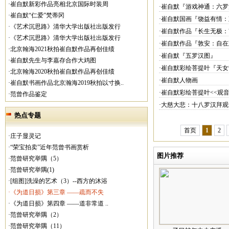
·崔自默新彩作品亮相北京国际时装周
·崔自默『游戏神通：六
·崔自默“仁爱”梵蒂冈
·崔自默国画『饶益有情
·《艺术沉思路》清华大学出版社出版发行
·崔自默作品『长生无极
·《艺术沉思路》清华大学出版社出版发行
·崔自默作品『敦安：自
·北京翰海2021秋拍崔自默作品再创佳绩
·崔自默『五罗汉图』
·崔自默先生与李嘉存合作大鸡图
·崔自默彩绘菩提叶『天
·北京翰海2020秋拍崔自默作品再创佳绩
·崔自默人物画
·崔自默书画作品北京瀚海2019秋拍以寸换..
·崔自默彩绘菩提叶<<观音
·范曾作品鉴定
·大慈大悲：十八罗汉拜观
热点专题
首页
1
2
·庄子显灵记
·“荣宝拍卖”近年范曾书画赏析
图片推荐
·范曾研究举隅（5）
·范曾研究举隅(1)
·[组图]洗澡的艺术（3）--西方的沐浴
·《为道日损》第三章 ——疏而不失
·《为道日损》第四章 ——道非常道 ..
·范曾研究举隅（2）
·范曾研究举隅（11）