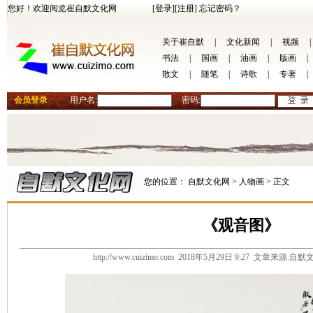
您好！欢迎阅览崔自默文化网
[登录]
[注册]
忘记密码？
关于崔自默
|
文化新闻
|
视频
|
书法
|
国画
|
油画
|
版画
|
散文
|
随笔
|
诗歌
|
专著
|
会员登录
用户名:
密码:
您的位置：
自默文化网 >
人物画 >
正文
《观音图》
http://www.cuizimo.com 2018年5月29日 9:27 文章来源