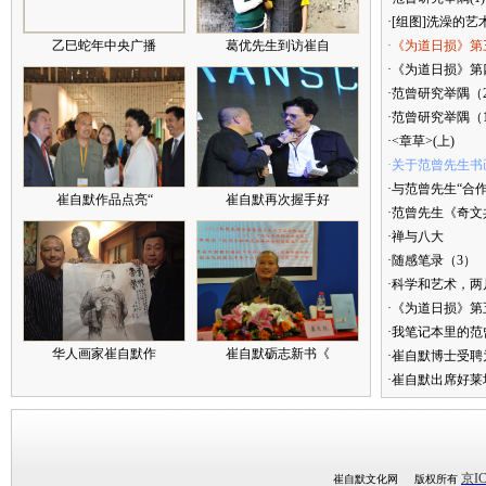
·[组图]洗澡的艺
乙巳蛇年中央广播
葛优先生到访崔自
·《为道日损》第
·《为道日损》第四
·范曾研究举隅（
·范曾研究举隅（
·<章草>(上)
·关于范曾先生书
·与范曾先生“合
崔自默作品点亮“
崔自默再次握手好
·范曾先生《奇文
·禅与八大
·随感笔录（3）
·科学和艺术，两
·《为道日损》
·我笔记本里的
华人画家崔自默作
崔自默砺志新书《
·崔自默博士受聘
·崔自默出席好莱
京IC
崔自默文化网 版权所有