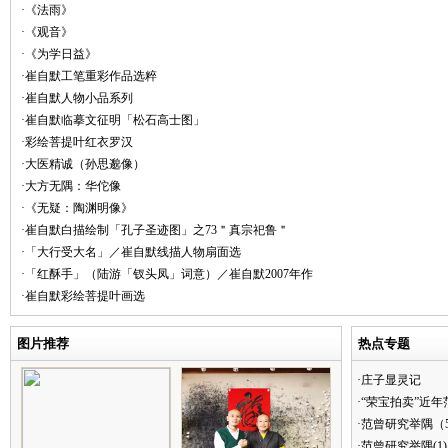
·《法雨》
·《观音》
·《为学日益》
·崔自默工笔重彩作品选粹
·崔自默人物小品系列
·崔自默临摹文征明「松石高士图」
·彩绘菩提叶红衣罗汉
·大医精诚（孙思邈像）
·大方无隅：华佗像
·《无疑：陶渊明像》
·崔自默白描绘制「孔子圣迹图」之73＂真宗祀鲁＂
·「大行受大名」／崔自默线描人物扇面选
·「红酥手」（陆游「钗头凤」词意）／崔自默2007年作
·崔自默彩绘菩提叶画选
图片推荐
热点专题
·庄子显灵记
·“荣宝拍卖”近
·范曾研究举隅（
·范曾研究举隅(1)