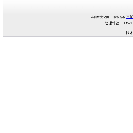
京IC
崔自默文化网 版权所有
助理韩健： 1352
技术