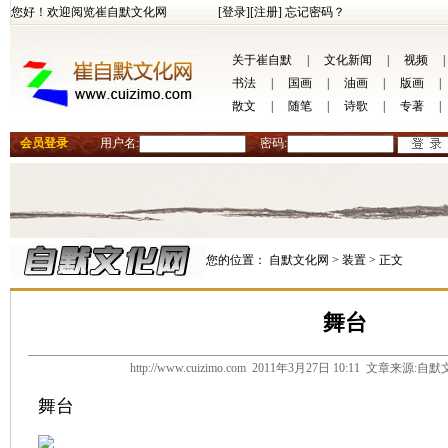
您好！欢迎阅览崔自默文化网
[登录]
[注册]
忘记密码？
关于崔自默
|
文化新闻
|
视频
|
书法
|
国画
|
油画
|
版画
|
散文
|
随笔
|
诗歌
|
专著
|
会员登录
用户名:
密码:
您的位置：
自默文化网 >
装置 >
正文
舞台
http://www.cuizimo.com 2011年3月27日 10:11 文章来源
舞台