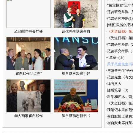
·“荣宝拍卖”近
·范曾研究举隅（
·范曾研究举隅(1)
·[组图]洗澡的艺
乙巳蛇年中央广播
葛优先生到访崔自
·《为道日损》第
·《为道日损》第四
·范曾研究举隅（
·范曾研究举隅（
·<章草>(上)
·关于范曾先生书
·与范曾先生“合
崔自默作品点亮“
崔自默再次握手好
·范曾先生《奇文
·禅与八大
·随感笔录（3）
·科学和艺术，两
·《为道日损》
·我笔记本里的
华人画家崔自默作
崔自默砺志新书《
·崔自默博士受聘
·崔自默出席好莱