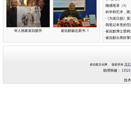
·随感笔录（3）
·科学和艺术，两
·《为道日损》
·我笔记本里的
华人画家崔自默作
崔自默砺志新书《
·崔自默博士受聘
·崔自默出席好莱
京IC
崔自默文化网 版权所有
助理韩健： 1352
技术