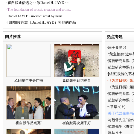
·崔自默通信选之<<致Daniel H. JAYD>>
·The foundation of artistic creation and art m..
·Daniel JAYD: CuiZimo: artist by heart
·[组图]读丹杰（Daniel H.JAYD）和他的作品
图片推荐
热点专题
·庄子显灵记
·“荣宝拍卖”近
·范曾研究举隅（
·范曾研究举隅(1)
·[组图]洗澡的艺
乙巳蛇年中央广播
葛优先生到访崔自
·《为道日损》第
·《为道日损》第四
·范曾研究举隅（
·范曾研究举隅（
·<章草>(上)
·关于范曾先生书
·与范曾先生“合
崔自默作品点亮“
崔自默再次握手好
·范曾先生《奇文
·禅与八大