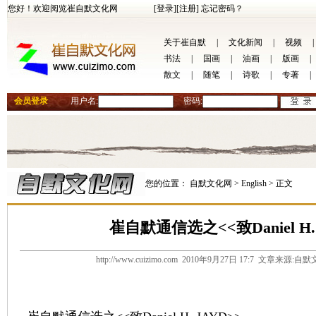
您好！欢迎阅览崔自默文化网
[登录]
[注册]
忘记密码？
关于崔自默
|
文化新闻
|
视频
|
书法
|
国画
|
油画
|
版画
|
散文
|
随笔
|
诗歌
|
专著
|
会员登录
用户名:
密码:
您的位置：
自默文化网 >
English >
正文
崔自默通信选之<<致Daniel H. 
http://www.cuizimo.com 2010年9月27日 17:7 文章来源