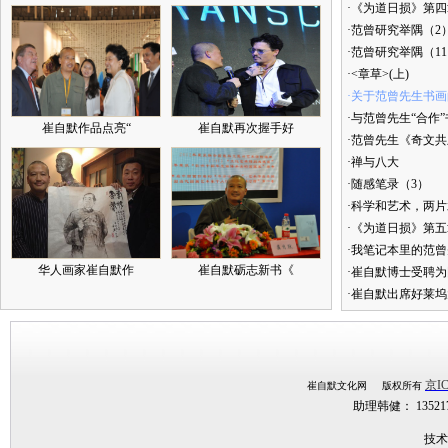
·《为道日损》第四章
·范曾研究举隅（2
·范曾研究举隅（1
·<章草>(上)
·关于范曾先生书
·与范曾先生“合作
崔自默作品点亮“
崔自默再次握手好
·范曾先生《奇文共
·禅与八大
·随感笔录（3）
·科学和艺术，两
·《为道日损》第
·我笔记本里的范
华人画家崔自默作
崔自默砺志新书《
·崔自默博士受聘为
·崔自默出席好莱坞
京IC
崔自默文化网 版权所有
助理韩健： 1352
技术