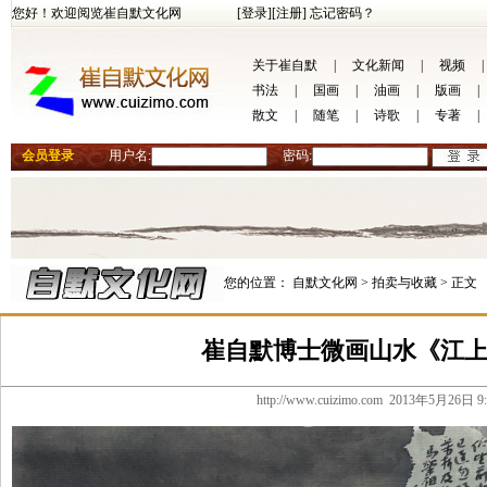
您好！欢迎阅览崔自默文化网
[登录]
[注册]
忘记密码？
关于崔自默
|
文化新闻
|
视频
|
书法
|
国画
|
油画
|
版画
|
散文
|
随笔
|
诗歌
|
专著
|
会员登录
用户名:
密码:
您的位置：
自默文化网 >
拍卖与收藏 >
正文
崔自默博士微画山水《江上
http://www.cuizimo.com 2013年5