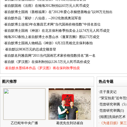
·崔自默国画《法雨》在翰海2012秋拍以63万元人民币成交
·崔自默博士国画《善根福果》在"2012年爱心衣橱慈善晚会"以99万元拍出
·崔自默作品「紫砂：八仙壶」--2012伦敦残奥冠军壶
·崔自默博士连续3年在雅昌艺术网“当代国画价格指数”中排名首位
·崔自默博士国画《神游》在北京保利春季拍卖会上以74万元人民币成交
·翰海2012春拍上崔自默博士水墨山水《蓬莱宫阙》图以73万成交
·崔自默博士国画人物精品《神游》6月2日亮相北京保利春拍
· 崔自默以9836万元的总成交额首登
·崔自默名列雅昌网“2011当代国画艺术家价格指数排名”第一名
·崔自默《罗汉图》在保利秋拍以126.5万元人民币高价成交
· 崔自默水墨绢本作品《罗汉图》将在保利秋季拍卖
图片推荐
热点专题
·庄子显灵记
·“荣宝拍卖”近年
·范曾研究举隅（5
·范曾研究举隅(1)
·[组图]洗澡的艺术
乙巳蛇年中央广播
葛优先生到访崔自
·《为道日损》第三