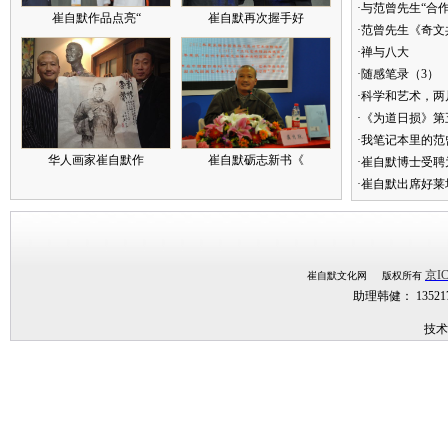
·与范曾先生“合
崔自默作品点亮“
崔自默再次握手好
·范曾先生《奇文
·禅与八大
·随感笔录（3）
·科学和艺术，两
·《为道日损》
·我笔记本里的
华人画家崔自默作
崔自默砺志新书《
·崔自默博士受聘
·崔自默出席好莱
京IC
崔自默文化网 版权所有
助理韩健： 1352
技术