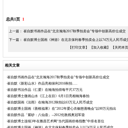
总共1页
1
上一篇：
崔自默书画作品在“北京瀚海2017秋季拍卖会”专场中创新高价位成交
下一篇：
崔自默博士国画《神游》在北京保利春季拍卖会上以74万元人民币成
【打印文章】
【加入收藏】
【关闭本
相关文章
·崔自默书画作品在“北京瀚海2017秋季拍卖会”专场中创新高价位成交
·崔自默《新彩山水》作品亮相保利2016秋拍......
·崔自默书法作品《仁爱》在翰海拍得每平尺37万元
·崔自默博士微画山水《江上在目》6月1日亮相翰海春拍
·崔自默国画《法雨》在翰海2012秋拍以63万元人民币成交
·崔自默博士国画《善根福果》在"2012年爱心衣橱慈善晚会"以99万元拍出
·崔自默作品「紫砂：八仙壶」--2012伦敦残奥冠军壶
·崔自默博士连续3年在雅昌艺术网“当代国画价格指数”中排名首位
·崔自默博士国画《神游》在北京保利春季拍卖会上以74万元人民币成交