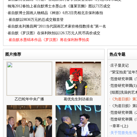
·翰海2012春拍上崔自默博士水墨山水《蓬莱宫阙》图以73万成交
·崔自默博士国画人物精品《神游》6月2日亮相北京保利春拍
· 崔自默以9836万元的总成交额首登
·崔自默名列雅昌网“2011当代国画艺术家价格指数排名”第一名
·崔自默《罗汉图》在保利秋拍以126.5万元人民币高价成交
· 崔自默水墨绢本作品《罗汉图》将在保利秋季拍卖
图片推荐
热点专题
·庄子显灵记
·“荣宝拍卖”近
·范曾研究举隅（
·范曾研究举隅(1)
·[组图]洗澡的艺
乙巳蛇年中央广播
葛优先生到访崔自
·《为道日损》第
·《为道日损》第四
·范曾研究举隅（
·范曾研究举隅（
·<章草>(上)
·关于范曾先生书