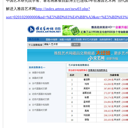
中国艺术研究院学者、著名画家崔自默博士已连续3年在雅昌艺术网“当代
解进入雅昌艺术网
http://index.artron.net/new03.php?
sort=020102000000&nd=%E5%BD%93%E4%BB%A3&str=%E5%BD%