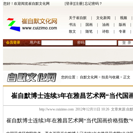
您好！欢迎阅览崔自默文化网
[登录]
[注册]
忘记密码？
关于崔自默
|
文化新闻
|
视频
|
书法
|
国画
|
油画
|
版画
|
散文
|
随笔
|
诗歌
|
专著
|
会员登录
用户名:
密码:
您的位置：
自默文化网 >
拍卖与收藏 >
正文
崔自默博士连续3年在雅昌艺术网“当代国
http://www.cuizimo.com 2012年12月11日 10:26 文章来
崔自默博士连续3年在雅昌艺术网“当代国画价格指数”