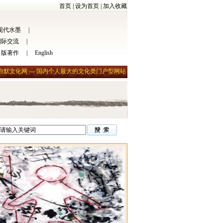
首页
|
设为首页
|
加入收藏
现代水墨
|
国际交流
|
出版著作
|
English
自默文化网 --- 国内个人最大的文化类门户型网站