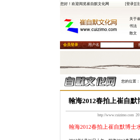
您好！欢迎阅览崔自默文化网
[登录]
[注
关于
书法
散文
会员登录
用户名:
您的位置：
翰海2012春拍上崔自
http://www.cuizimo.
翰海2012春拍上崔自默博士