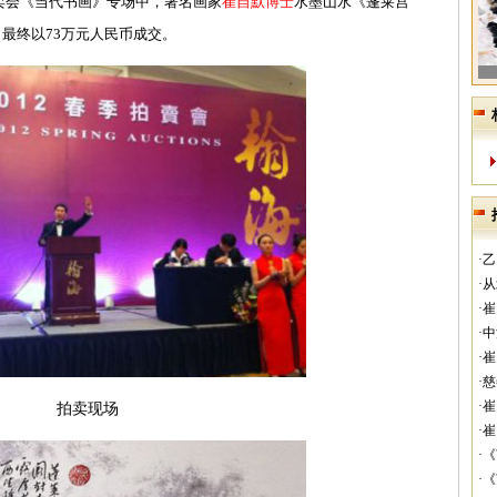
季拍卖会《当代书画》专场中，著名画家
崔自默博士
水墨山水《蓬莱宫
尺，最终以73万元人民币成交。
·
·
·
·
·
·
·
拍卖现场
·
·
·