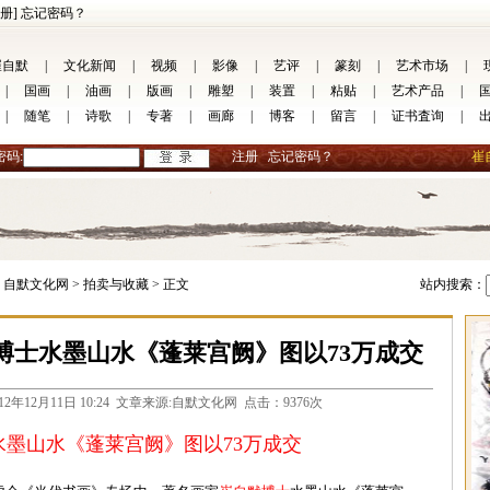
册]
忘记密码？
崔自默
|
文化新闻
|
视频
|
影像
|
艺评
|
篆刻
|
艺术市场
|
|
国画
|
油画
|
版画
|
雕塑
|
装置
|
粘贴
|
艺术产品
|
|
随笔
|
诗歌
|
专著
|
画廊
|
博客
|
留言
|
证书査询
|
密码:
注册
忘记密码？
崔
自默文化网 >
拍卖与收藏 >
正文
站内搜索：
默博士水墨山水《蓬莱宫阙》图以73万成交
com 2012年12月11日 10:24 文章来源:自默文化网 点击：9376次
水墨山水《蓬莱宫阙》图以73万成交