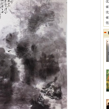
·
·
·
·
·