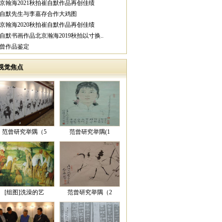
北京翰海2021秋拍崔自默作品再创佳绩
崔自默先生与李嘉存合作大鸡图
北京翰海2020秋拍崔自默作品再创佳绩
崔自默书画作品北京瀚海2019秋拍以寸换..
范曾作品鉴定
视觉焦点
范曾研究举隅（5
范曾研究举隅(1
[组图]洗澡的艺
范曾研究举隅（2