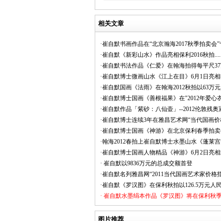
相关文章
·崔自默书画作品在“北京瀚海2017秋季拍卖会
·崔自默《新彩山水》作品亮相保利2016秋拍.....
·崔自默书法作品《仁爱》在翰海拍得每平尺3
·崔自默博士微画山水《江上在目》6月1日亮
·崔自默国画《法雨》在翰海2012秋拍以63万
·崔自默博士国画《善根福果》在"2012年爱心
·崔自默作品「紫砂：八仙壶」--2012伦敦残
·崔自默博士连续3年在雅昌艺术网“当代国画价
·崔自默博士国画《神游》在北京保利春季拍卖
·翰海2012春拍上崔自默博士水墨山水《蓬莱宫
·崔自默博士国画人物精品《神游》6月2日亮
· 崔自默以9836万元的总成交额首登
·崔自默名列雅昌网“2011当代国画艺术家价格
·崔自默《罗汉图》在保利秋拍以126.5万元人
· 崔自默水墨绢本作品《罗汉图》将在保利秋
图片推荐