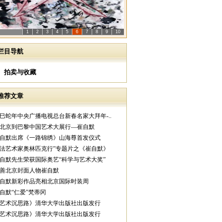
1
2
3
4
5
6
7
8
9
10
栏目导航
拍卖与收藏
推荐文章
乙巳蛇年中央广播电视总台新春名家大拜年-..
从北京到巴黎中国艺术大展行—崔自默
崔自默出席《一路锦绣》山海尊首发仪式
中法艺术家奥林匹克行”专题片之《崔自默》
崔自默先生荣获国际奥艺“科学与艺术大奖”
慈善北京封面人物崔自默
崔自默新彩作品亮相北京国际时装周
崔自默“仁爱”梵蒂冈
《艺术沉思路》清华大学出版社出版发行
《艺术沉思路》清华大学出版社出版发行