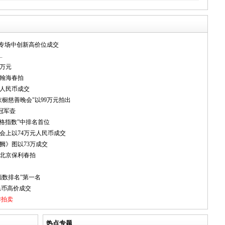
”专场中创新高价位成交
.
7万元
相翰海春拍
元人民币成交
衣橱慈善晚会"以99万元拍出
奥冠军壶
格指数”中排名首位
会上以74万元人民币成交
阙》图以73万成交
相北京保利春拍
指数排名”第一名
民币高价成交
季拍卖
热点专题