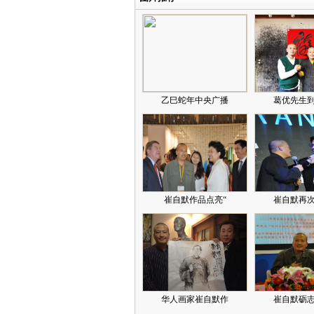
乙巳蛇年中央广播
葛优先生
崔自默作品点亮“
崔自默再
华人画家崔自默作
崔自默砺