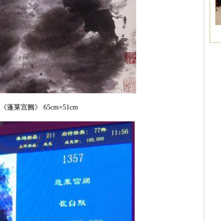
《蓬莱宫阙》 65cm×51cm