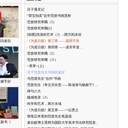
·庄子显灵记
·“荣宝拍卖”近年范曾书画赏析
·范曾研究举隅（5）
·范曾研究举隅(1)
·[组图]洗澡的艺术（3）--西方的沐浴
到访崔自
·《为道日损》第三章 ——疏而不失
·《为道日损》第四章 ——道非常道 ..
·范曾研究举隅（2）
·范曾研究举隅（11）
·<章草>(上)
·关于范曾先生书画的鉴定
·与范曾先生“合作”书画
次握手好
·范曾先生《奇文共欣赏——陈省身与杨振宁》..
·禅与八大
·随感笔录（3）
·科学和艺术，两片水域
·《为道日损》第五章——一以贯之
·我笔记本里的范曾先生笔迹选
志新书《
·崔自默博士受聘为国防大学美术书法研究院首..