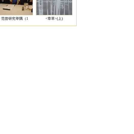
范曾研究举隅（1
<章草>(上)