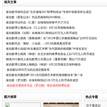
相关文章
·崔自默书画作品在“北京瀚海2017秋季拍卖会”专场中创新高价位成交
·崔自默《新彩山水》作品亮相保利2016秋拍......
·崔自默书法作品《仁爱》在翰海拍得每平尺37万元
·崔自默博士微画山水《江上在目》6月1日亮相翰海春拍
·崔自默国画《法雨》在翰海2012秋拍以63万元人民币成交
·崔自默博士国画《善根福果》在"2012年爱心衣橱慈善晚会"以99万元拍出
·崔自默作品「紫砂：八仙壶」--2012伦敦残奥冠军壶
·崔自默博士连续3年在雅昌艺术网“当代国画价格指数”中排名首位
·崔自默博士国画《神游》在北京保利春季拍卖会上以74万元人民币成交
·翰海2012春拍上崔自默博士水墨山水《蓬莱宫阙》图以73万成交
·崔自默博士国画人物精品《神游》6月2日亮相北京保利春拍
· 崔自默以9836万元的总成交额首登
·崔自默名列雅昌网“2011当代国画艺术家价格指数排名”第一名
·崔自默《罗汉图》在保利秋拍以126.5万元人民币高价成交
· 崔自默水墨绢本作品《罗汉图》将在保利秋季拍卖
图片推荐
热点专题
·庄子显灵记