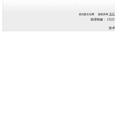
京IC
崔自默文化网 版权所有
助理韩健： 1352
技术