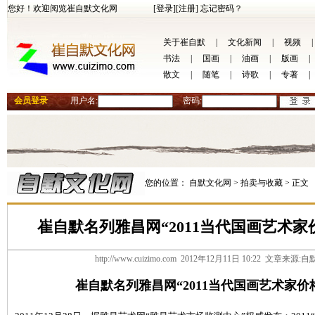
您好！欢迎阅览崔自默文化网
[登录]
[注册]
忘记密码？
关于崔自默
|
文化新闻
|
视频
|
书法
|
国画
|
油画
|
版画
|
散文
|
随笔
|
诗歌
|
专著
|
会员登录
用户名:
密码:
您的位置：
自默文化网 >
拍卖与收藏 >
正文
崔自默名列雅昌网“2011当代国画艺术
http://www.cuizimo.com 2012年12月11日 10:22 文章
崔自默名列雅昌网“2011当代国画艺术家价