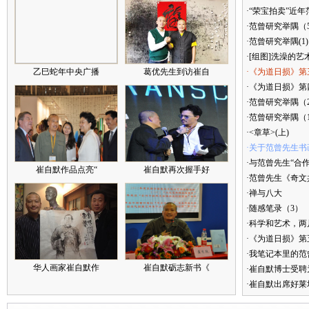
·“荣宝拍卖”近
·范曾研究举隅（
·范曾研究举隅(1)
·[组图]洗澡的艺
乙巳蛇年中央广播
葛优先生到访崔自
·《为道日损》第
·《为道日损》第四
·范曾研究举隅（
·范曾研究举隅（
·<章草>(上)
·关于范曾先生书
·与范曾先生“合
崔自默作品点亮“
崔自默再次握手好
·范曾先生《奇文
·禅与八大
·随感笔录（3）
·科学和艺术，两
·《为道日损》
·我笔记本里的
华人画家崔自默作
崔自默砺志新书《
·崔自默博士受聘
·崔自默出席好莱