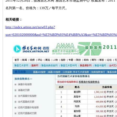
2011年12月28日，据雅昌艺术网“雅昌艺术市场监测中心”权威发布：20
名列第一名。价格为：139万／每平方尺。
相关链接：
http://index.artron.net/new03.php?
sort=020102000000&nd=%E5%BD%93%E4%BB%A3&str=%E5%BD%