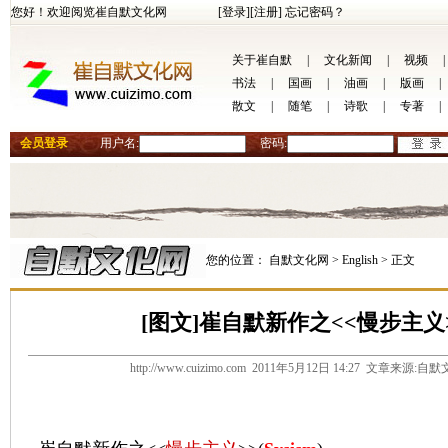
您好！欢迎阅览崔自默文化网
[登录]
[注册]
忘记密码？
关于崔自默
|
文化新闻
|
视频
|
书法
|
国画
|
油画
|
版画
|
散文
|
随笔
|
诗歌
|
专著
|
会员登录
用户名:
密码:
您的位置：
自默文化网 >
English >
正文
[图文]崔自默新作之<<慢步主义>>(
http://www.cuizimo.com 2011年5月12日 14:27 文章来源