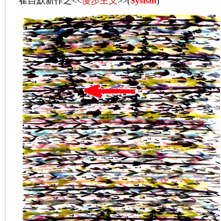
崔自默新作之<<
慢步主义
>>(
Sysism
)