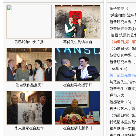
·庄子显灵记
·“荣宝拍卖”近
·范曾研究举隅（
·范曾研究举隅(1)
·[组图]洗澡的艺
乙巳蛇年中央广播
葛优先生到访崔自
·《为道日损》第
·《为道日损》第四
·范曾研究举隅（
·范曾研究举隅（
·<章草>(上)
·关于范曾先生书
·与范曾先生“合
崔自默作品点亮“
崔自默再次握手好
·范曾先生《奇文
·禅与八大
·随感笔录（3）
·科学和艺术，两
·《为道日损》
·我笔记本里的
华人画家崔自默作
崔自默砺志新书《
·崔自默博士受聘
·崔自默出席好莱