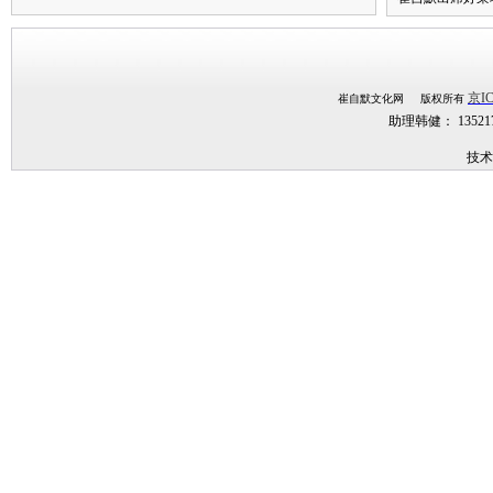
京IC
崔自默文化网 版权所有
助理韩健： 1352
技术