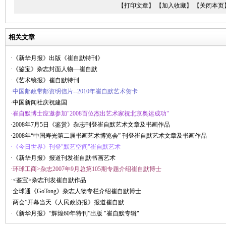
【打印文章】
【加入收藏】
【关闭本页
相关文章
·《新华月报》出版《崔自默特刊》
·《鉴宝》杂志封面人物—崔自默
·《艺术镜报》崔自默特刊
·中国邮政带邮资明信片--2010年崔自默艺术贺卡
·中国新闻社庆祝建国
·崔自默博士应邀参加"2008百位杰出艺术家祝北京奥运成功"
·2008年7月5日《鉴赏》杂志刊登崔自默艺术文章及书画作品
·2008年“中国寿光第二届书画艺术博览会” 刊登崔自默艺术文章及书画作品
·《今日世界》刊登"默艺空间"崔自默艺术
·《新华月报》报道刊发崔自默书画艺术
·环球工商>杂志2007年9月总第105期专题介绍崔自默博士
·<鉴宝>杂志刊发崔自默作品
·全球通《GoTong》杂志人物专栏介绍崔自默博士
·两会”开幕当天《人民政协报》报道崔自默
·《新华月报》“辉煌60年特刊”出版 "崔自默专辑"