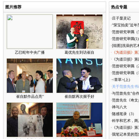
图片推荐
热点专题
·庄子显灵记
·“荣宝拍卖”近
·范曾研究举隅（
·范曾研究举隅(1)
·[组图]洗澡的艺
乙巳蛇年中央广播
葛优先生到访崔自
·《为道日损》第
·《为道日损》第四
·范曾研究举隅（
·范曾研究举隅（
·<章草>(上)
·关于范曾先生书
·与范曾先生“合
崔自默作品点亮“
崔自默再次握手好
·范曾先生《奇文
·禅与八大
·随感笔录（3）
·科学和艺术，两
·《为道日损》
·我笔记本里的