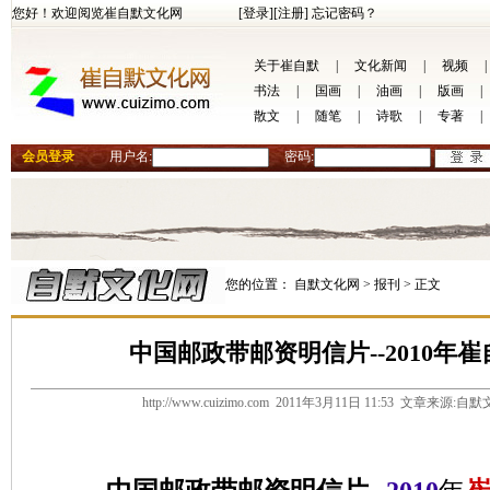
您好！欢迎阅览崔自默文化网
[登录]
[注册]
忘记密码？
关于崔自默
|
文化新闻
|
视频
|
书法
|
国画
|
油画
|
版画
|
散文
|
随笔
|
诗歌
|
专著
|
会员登录
用户名:
密码:
您的位置：
自默文化网 >
报刊 >
正文
中国邮政带邮资明信片--2010年
http://www.cuizimo.com 2011年3月11日 11:53 文章来源