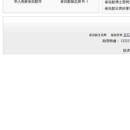
华人画家崔自默作
崔自默砺志新书《
·崔自默博士受聘
·崔自默出席好莱
京IC
崔自默文化网 版权所有
助理韩健： 1352
技术