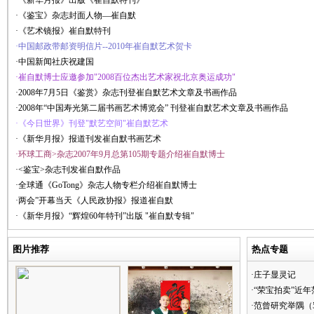
·《新华月报》出版《崔自默特刊》
·《鉴宝》杂志封面人物—崔自默
·《艺术镜报》崔自默特刊
·中国邮政带邮资明信片--2010年崔自默艺术贺卡
·中国新闻社庆祝建国
·崔自默博士应邀参加"2008百位杰出艺术家祝北京奥运成功"
·2008年7月5日《鉴赏》杂志刊登崔自默艺术文章及书画作品
·2008年“中国寿光第二届书画艺术博览会” 刊登崔自默艺术文章及书画作品
·《今日世界》刊登"默艺空间"崔自默艺术
·《新华月报》报道刊发崔自默书画艺术
·环球工商>杂志2007年9月总第105期专题介绍崔自默博士
·<鉴宝>杂志刊发崔自默作品
·全球通《GoTong》杂志人物专栏介绍崔自默博士
·两会”开幕当天《人民政协报》报道崔自默
·《新华月报》“辉煌60年特刊”出版 "崔自默专辑"
图片推荐
热点专题
·庄子显灵记
·“荣宝拍卖”近
·范曾研究举隅（