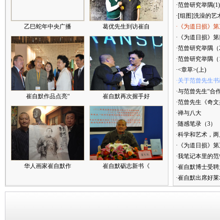
·范曾研究举隅(1)
·[组图]洗澡的艺
乙巳蛇年中央广播
葛优先生到访崔自
·《为道日损》第
·《为道日损》第四
·范曾研究举隅（
·范曾研究举隅（
·<章草>(上)
·关于范曾先生
·与范曾先生“合
崔自默作品点亮“
崔自默再次握手好
·范曾先生《奇文
·禅与八大
·随感笔录（3）
·科学和艺术，
·《为道日损》
·我笔记本里的
华人画家崔自默作
崔自默砺志新书《
·崔自默博士受聘
·崔自默出席好莱