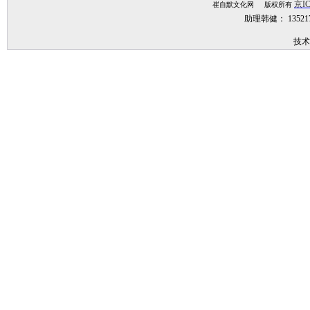
京IC
崔自默文化网 版权所有
助理韩健： 1352
技术