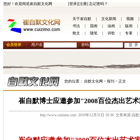
您好！欢迎阅览崔自默文化网
[登录]
[注册]
忘记密码？
关于崔自默
|
文化新闻
|
视频
|
书法
|
国画
|
油画
|
版画
|
散文
|
随笔
|
诗歌
|
专著
|
会员登录
用户名:
密码:
您的位置：
自默文化网 >
报刊 >
正文
崔自默博士应邀参加"2008百位杰出艺
http://www.cuizimo.com 2010年12月31日 10:36 文章来