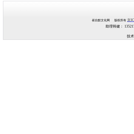
京IC
崔自默文化网 版权所有
助理韩健： 1352
技术