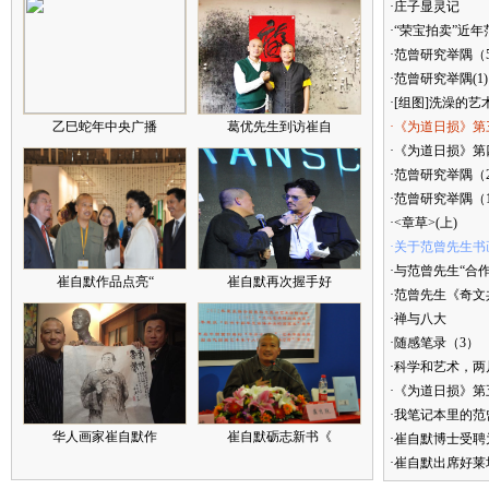
·庄子显灵记
·“荣宝拍卖”近
·范曾研究举隅（
·范曾研究举隅(1)
·[组图]洗澡的艺
乙巳蛇年中央广播
葛优先生到访崔自
·《为道日损》第
·《为道日损》第四
·范曾研究举隅（
·范曾研究举隅（
·<章草>(上)
·关于范曾先生书
·与范曾先生“合
崔自默作品点亮“
崔自默再次握手好
·范曾先生《奇文
·禅与八大
·随感笔录（3）
·科学和艺术，两
·《为道日损》
·我笔记本里的
华人画家崔自默作
崔自默砺志新书《
·崔自默博士受聘
·崔自默出席好莱