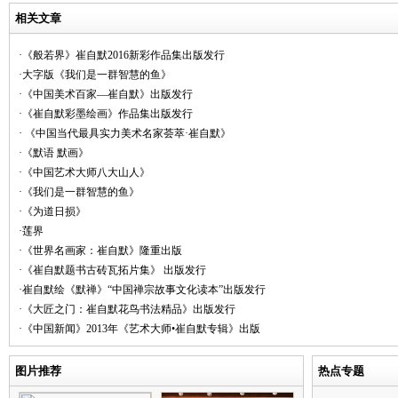
相关文章
·《般若界》崔自默2016新彩作品集出版发行
·大字版《我们是一群智慧的鱼》
·《中国美术百家—崔自默》出版发行
·《崔自默彩墨绘画》作品集出版发行
· 《中国当代最具实力美术名家荟萃·崔自默》
·《默语 默画》
·《中国艺术大师八大山人》
·《我们是一群智慧的鱼》
·《为道日损》
·莲界
·《世界名画家：崔自默》隆重出版
·《崔自默题书古砖瓦拓片集》 出版发行
·崔自默绘《默禅》“中国禅宗故事文化读本”出版发行
·《大匠之门：崔自默花鸟书法精品》出版发行
·《中国新闻》2013年《艺术大师•崔自默专辑》出版
图片推荐
热点专题