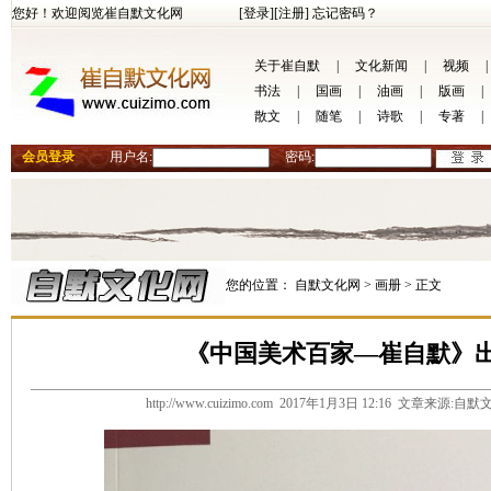
您好！欢迎阅览崔自默文化网
[登录]
[注册]
忘记密码？
关于崔自默
|
文化新闻
|
视频
|
书法
|
国画
|
油画
|
版画
|
散文
|
随笔
|
诗歌
|
专著
|
会员登录
用户名:
密码:
您的位置：
自默文化网 >
画册 >
正文
《中国美术百家—崔自默》
http://www.cuizimo.com 2017年1月3日 12:16 文章来源