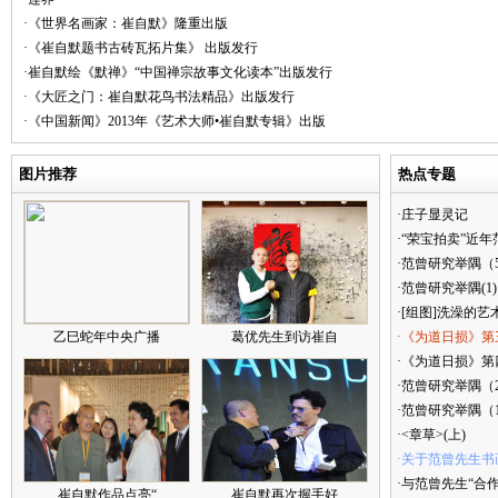
·《世界名画家：崔自默》隆重出版
·《崔自默题书古砖瓦拓片集》 出版发行
·崔自默绘《默禅》“中国禅宗故事文化读本”出版发行
·《大匠之门：崔自默花鸟书法精品》出版发行
·《中国新闻》2013年《艺术大师•崔自默专辑》出版
图片推荐
热点专题
·庄子显灵记
·“荣宝拍卖”近
·范曾研究举隅（
·范曾研究举隅(1)
·[组图]洗澡的艺
乙巳蛇年中央广播
葛优先生到访崔自
·《为道日损》第
·《为道日损》第四
·范曾研究举隅（
·范曾研究举隅（
·<章草>(上)
·关于范曾先生书
·与范曾先生“合
崔自默作品点亮“
崔自默再次握手好