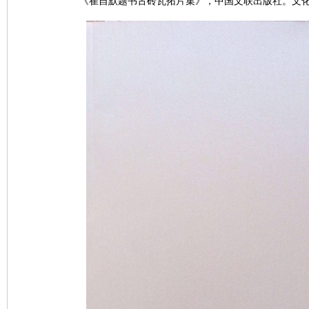
《崔自默题书古砖瓦拓片集》，中国文联出版社。文化