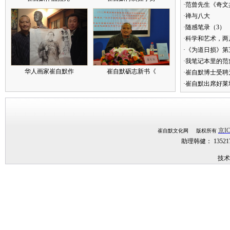
·范曾先生《奇文
·禅与八大
·随感笔录（3）
·科学和艺术，两
·《为道日损》
·我笔记本里的
华人画家崔自默作
崔自默砺志新书《
·崔自默博士受聘
·崔自默出席好莱
京IC
崔自默文化网 版权所有
助理韩健： 1352
技术