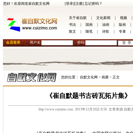
您好！欢迎阅览崔自默文化网
[登录]
[注册]
忘记密码？
关于崔自默
|
文化新闻
|
视频
|
书法
|
国画
|
油画
|
版画
|
散文
|
随笔
|
诗歌
|
专著
|
会员登录
用户名:
密码:
您的位置：
自默文化网 >
画册 >
正文
《崔自默题书古砖瓦拓片集》
http://www.cuizimo.com 2013年12月26日 8:56 文章来源