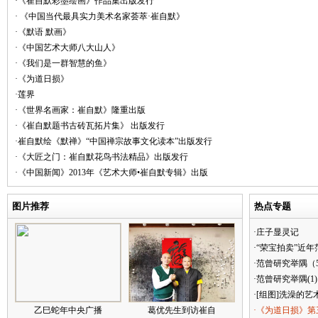
·《崔自默彩墨绘画》作品集出版发行
· 《中国当代最具实力美术名家荟萃·崔自默》
·《默语 默画》
·《中国艺术大师八大山人》
·《我们是一群智慧的鱼》
·《为道日损》
·莲界
·《世界名画家：崔自默》隆重出版
·《崔自默题书古砖瓦拓片集》 出版发行
·崔自默绘《默禅》“中国禅宗故事文化读本”出版发行
·《大匠之门：崔自默花鸟书法精品》出版发行
·《中国新闻》2013年《艺术大师•崔自默专辑》出版
图片推荐
热点专题
·庄子显灵记
·“荣宝拍卖”近
·范曾研究举隅（
·范曾研究举隅(1)
·[组图]洗澡的艺
乙巳蛇年中央广播
葛优先生到访崔自
·《为道日损》第