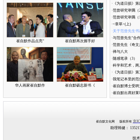
·《为道日损》第四
·范曾研究举隅（
·范曾研究举隅（
·<章草>(上)
·关于范曾先生书
·与范曾先生“合
崔自默作品点亮“
崔自默再次握手好
·范曾先生《奇文
·禅与八大
·随感笔录（3）
·科学和艺术，两
·《为道日损》
·我笔记本里的
华人画家崔自默作
崔自默砺志新书《
·崔自默博士受聘
·崔自默出席好莱
京IC
崔自默文化网 版权所有
助理韩健： 1352
技术