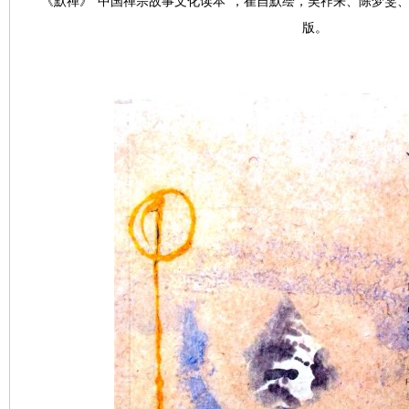
《默禅》“中国禅宗故事文化读本”，崔自默绘，吴祚来、陈梦雯
版。