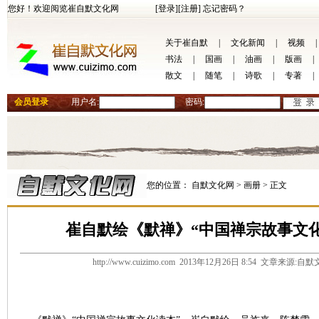
您好！欢迎阅览崔自默文化网
[登录]
[注册]
忘记密码？
关于崔自默
|
文化新闻
|
视频
|
书法
|
国画
|
油画
|
版画
|
散文
|
随笔
|
诗歌
|
专著
|
会员登录
用户名:
密码:
您的位置：
自默文化网 >
画册 >
正文
崔自默绘《默禅》“中国禅宗故事文
http://www.cuizimo.com 2013年12月26日 8:54 文章来源