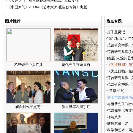
·《大匠之门：崔自默花鸟书法精品》出版发行
·《中国新闻》2013年《艺术大师•崔自默专辑》出版
图片推荐
热点专题
·庄子显灵记
·“荣宝拍卖”近
·范曾研究举隅（
·范曾研究举隅(1)
·[组图]洗澡的艺
乙巳蛇年中央广播
葛优先生到访崔自
·《为道日损》第
·《为道日损》第四
·范曾研究举隅（
·范曾研究举隅（
·<章草>(上)
·关于范曾先生书
·与范曾先生“合
崔自默作品点亮“
崔自默再次握手好
·范曾先生《奇文
·禅与八大
·随感笔录（3）
·科学和艺术，两