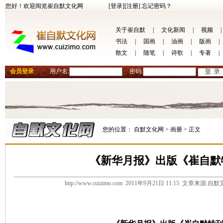
您好！欢迎阅览崔自默文化网
[登录]
[注册]
忘记密码？
关于崔自默
|
文化新闻
|
视频
|
书法
|
国画
|
油画
|
版画
|
散文
|
随笔
|
诗歌
|
专著
|
会员登录
用户名:
密码:
您的位置：
自默文化网 >
画册 >
正文
《新华月报》出版《崔自默
http://www.cuizimo.com 2011年9月21日 11:15 文章来源