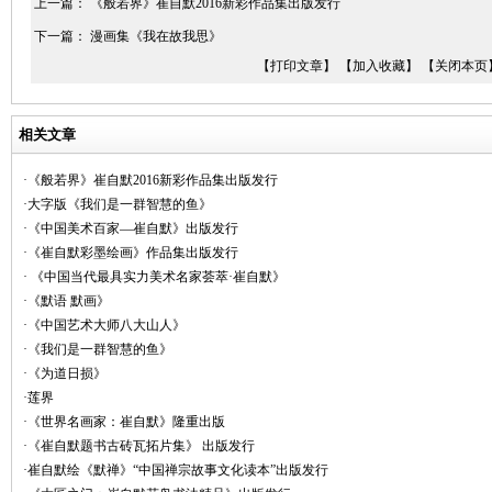
上一篇：
《般若界》崔自默2016新彩作品集出版发行
下一篇：
漫画集《我在故我思》
【打印文章】
【加入收藏】
【关闭本页
相关文章
·《般若界》崔自默2016新彩作品集出版发行
·大字版《我们是一群智慧的鱼》
·《中国美术百家—崔自默》出版发行
·《崔自默彩墨绘画》作品集出版发行
· 《中国当代最具实力美术名家荟萃·崔自默》
·《默语 默画》
·《中国艺术大师八大山人》
·《我们是一群智慧的鱼》
·《为道日损》
·莲界
·《世界名画家：崔自默》隆重出版
·《崔自默题书古砖瓦拓片集》 出版发行
·崔自默绘《默禅》“中国禅宗故事文化读本”出版发行