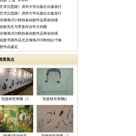
崔自默“仁爱”梵蒂冈
《艺术沉思路》清华大学出版社出版发行
《艺术沉思路》清华大学出版社出版发行
北京翰海2021秋拍崔自默作品再创佳绩
崔自默先生与李嘉存合作大鸡图
北京翰海2020秋拍崔自默作品再创佳绩
崔自默书画作品北京瀚海2019秋拍以寸换..
范曾作品鉴定
视觉焦点
范曾研究举隅（5
范曾研究举隅(1