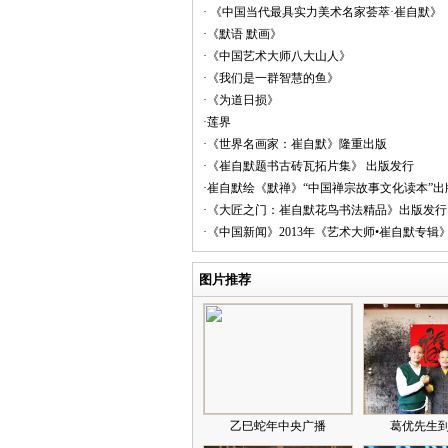
· 《中国当代最具实力美术名家荟萃·崔自默》
·《默语 默画》
·《中国艺术大师八大山人》
·《我们是一群智慧的鱼》
·《为道日损》
·莲界
·《世界名画家：崔自默》隆重出版
·《崔自默题书古砖瓦拓片集》 出版发行
·崔自默绘《默禅》“中国禅宗故事文化读本”出
·《大匠之门：崔自默花鸟书法精品》出版发行
·《中国新闻》2013年《艺术大师•崔自默专辑
图片推荐
乙巳蛇年中央广播
葛优先生