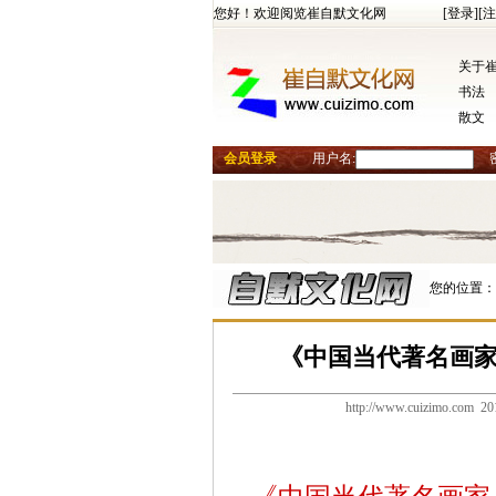
您好！欢迎阅览崔自默文化网
[登录]
[注
关于
书法
散文
会员登录
用户名:
您的位置：
《中国当代著名画
http://www.cuizimo.