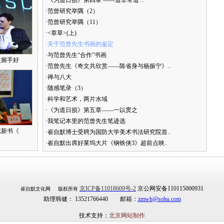
·《为道日损》第四章 ——道非常道 ..
·范曾研究举隅（2）
·范曾研究举隅（11）
·<章草>(上)
·关于范曾先生书画的鉴定
·与范曾先生“合作”书画
次握手好
·范曾先生《奇文共欣赏——陈省身与杨振宁》..
·禅与八大
·随感笔录（3）
·科学和艺术，两片水域
·《为道日损》第五章——一以贯之
·我笔记本里的范曾先生笔迹选
志新书《
·崔自默博士受聘为国防大学美术书法研究院首..
·崔自默出席好莱坞大片《钢铁侠3》超前点映..
京ICP备11018609号-2
京公网安备110115000931
崔自默文化网 版权所有
助理韩健： 13521766440 邮箱：
zmwh@sohu.com
技术支持：
北京网站制作