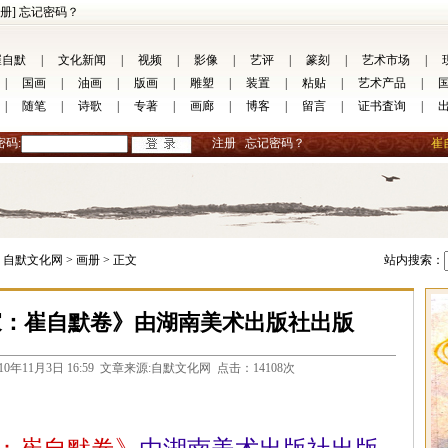
册]
忘记密码？
崔自默
|
文化新闻
|
视频
|
影像
|
艺评
|
篆刻
|
艺术市场
|
|
国画
|
油画
|
版画
|
雕塑
|
装置
|
粘贴
|
艺术产品
|
|
随笔
|
诗歌
|
专著
|
画廊
|
博客
|
留言
|
证书査询
|
密码:
注册
忘记密码？
崔
自默文化网 >
画册 >
正文
站内搜索：
家：崔自默卷》由湖南美术出版社出版
com 2010年11月3日 16:59 文章来源:自默文化网 点击：14108次