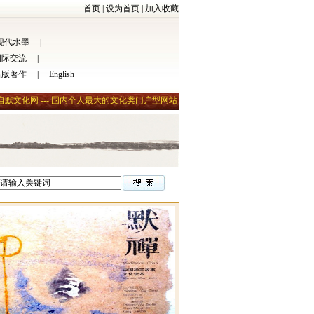
首页
|
设为首页
|
加入收藏
现代水墨
|
国际交流
|
出版著作
|
English
自默文化网 --- 国内个人最大的文化类门户型网站