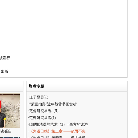
版发行
》出版
热点专题
·庄子显灵记
·“荣宝拍卖”近年范曾书画赏析
·范曾研究举隅（5）
·范曾研究举隅(1)
·[组图]洗澡的艺术（3）--西方的沐浴
到访崔自
·《为道日损》第三章 ——疏而不失