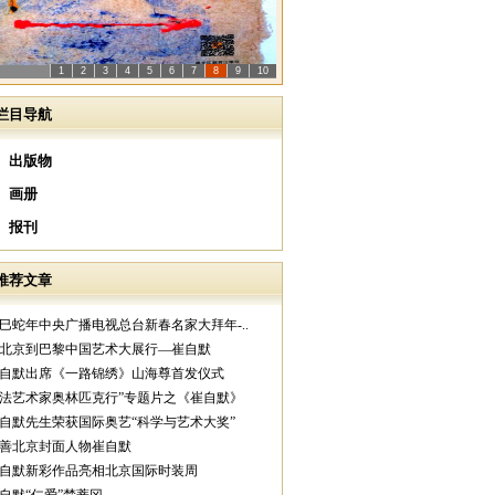
1
2
3
4
5
6
7
8
9
10
栏目导航
出版物
画册
报刊
推荐文章
乙巳蛇年中央广播电视总台新春名家大拜年-..
从北京到巴黎中国艺术大展行—崔自默
崔自默出席《一路锦绣》山海尊首发仪式
中法艺术家奥林匹克行”专题片之《崔自默》
崔自默先生荣获国际奥艺“科学与艺术大奖”
慈善北京封面人物崔自默
崔自默新彩作品亮相北京国际时装周