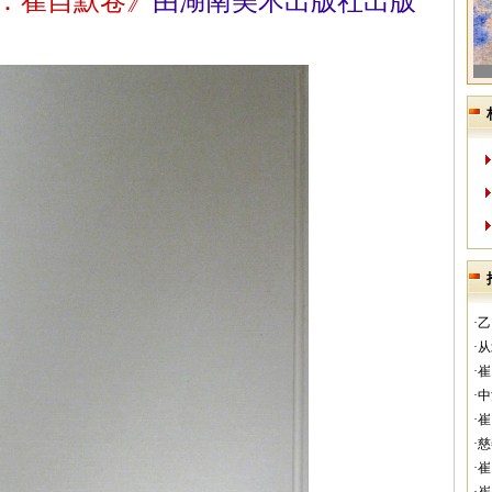
：崔自默卷》
由湖南美术出版社出版
·
·
·
·
·
·
·