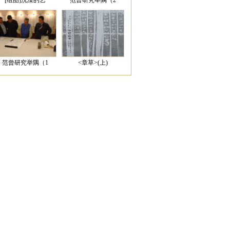
[组图]洗澡的艺
范曾研究举隅（2
范曾研究举隅（1
<章草>(上)