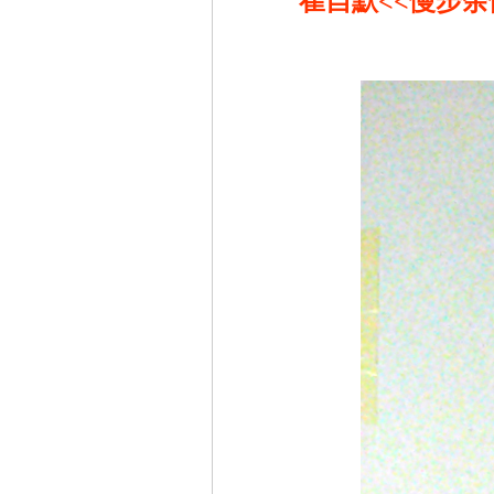
崔自默<<慢步