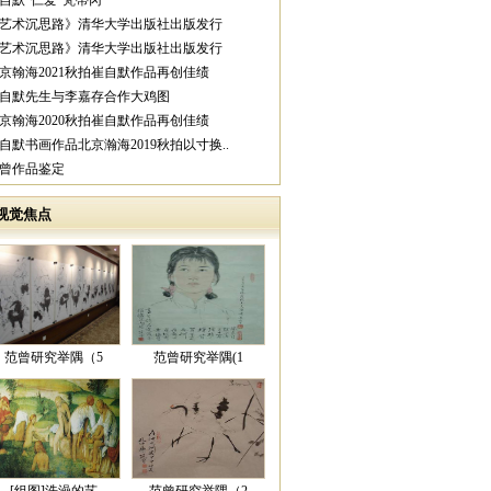
崔自默“仁爱”梵蒂冈
《艺术沉思路》清华大学出版社出版发行
《艺术沉思路》清华大学出版社出版发行
北京翰海2021秋拍崔自默作品再创佳绩
崔自默先生与李嘉存合作大鸡图
北京翰海2020秋拍崔自默作品再创佳绩
崔自默书画作品北京瀚海2019秋拍以寸换..
范曾作品鉴定
视觉焦点
范曾研究举隅（5
范曾研究举隅(1