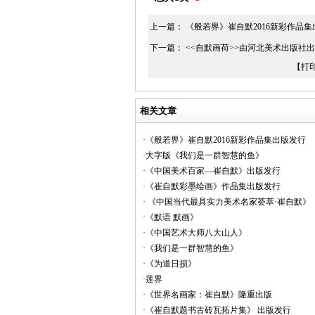
上一篇：
《般若界》崔自默2016新彩作品
下一篇：
<<自默画荷>>由河北美术出版社
【打
相关文章
·《般若界》崔自默2016新彩作品集出版发行
·大字版《我们是一群智慧的鱼》
·《中国美术百家—崔自默》出版发行
·《崔自默彩墨绘画》作品集出版发行
· 《中国当代最具实力美术名家荟萃·崔自默》
·《默语 默画》
·《中国艺术大师八大山人》
·《我们是一群智慧的鱼》
·《为道日损》
·莲界
·《世界名画家：崔自默》隆重出版
·《崔自默题书古砖瓦拓片集》 出版发行