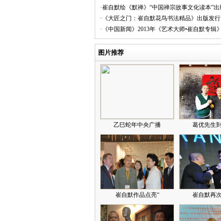
·崔自默绘《默禅》“中国禅宗故事文化读本”出
·《大匠之门：崔自默花鸟书法精品》出版发行
·《中国新闻》2013年《艺术大师•崔自默专辑
图片推荐
乙巳蛇年中央广播
葛优先生
崔自默作品点亮“
崔自默再