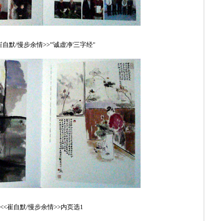
崔自默/慢步余情>>"'诚虚净'三字经"
<<崔自默/慢步余情>>内页选1