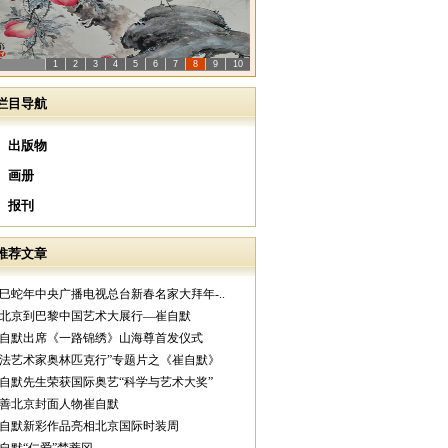
1
2
3
4
5
6
7
8
9
10
栏目导航
出版物
画册
报刊
推荐文章
乙巳蛇年中央广播电视总台新春名家大拜年-..
从北京到巴黎中国艺术大展行—崔自默
崔自默出席《一路锦绣》山海尊首发仪式
中法艺术家奥林匹克行”专题片之《崔自默》
崔自默先生荣获国际奥艺“科学与艺术大奖”
慈善北京封面人物崔自默
崔自默新彩作品亮相北京国际时装周