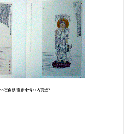
<<崔自默/慢步余情>>内页选2