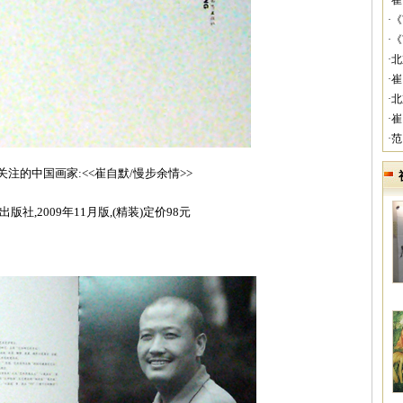
·
·
·
·
·
·
·
·
关注的中国画家:<<崔自默/慢步余情>>
版社,2009年11月版,(精装)定价98元