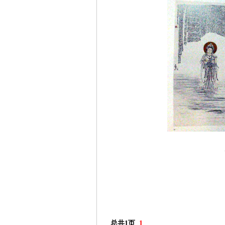
总共1页
1