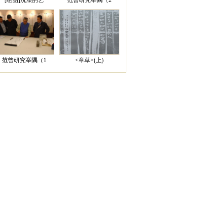
[组图]洗澡的艺
范曾研究举隅（2
范曾研究举隅（1
<章草>(上)