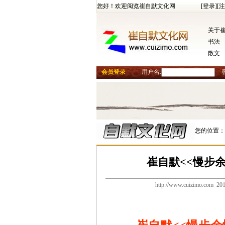
您好！欢迎阅览崔自默文化网
[登录]
[注
关于
书法
散文
会员登录
用户名:
您的位置：
崔自默<<慢步
http://www.cuizimo.