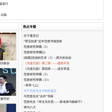
版发行
》出版
热点专题
·庄子显灵记
·“荣宝拍卖”近年范曾书画赏析
·范曾研究举隅（5）
·范曾研究举隅(1)
·[组图]洗澡的艺术（3）--西方的沐浴
到访崔自
·《为道日损》第三章 ——疏而不失
·《为道日损》第四章 ——道非常道 ..
·范曾研究举隅（2）
·范曾研究举隅（11）
·<章草>(上)
·关于范曾先生书画的鉴定
·与范曾先生“合作”书画
次握手好
·范曾先生《奇文共欣赏——陈省身与杨振宁》..
·禅与八大