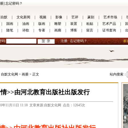
册]
忘记密码？
崔自默
|
文化新闻
|
视频
|
影像
|
艺评
|
篆刻
|
艺术市场
|
|
国画
|
油画
|
版画
|
雕塑
|
装置
|
粘贴
|
艺术产品
|
|
随笔
|
诗歌
|
专著
|
画廊
|
博客
|
留言
|
证书査询
|
密码:
注册
忘记密码？
崔
自默文化网 >
画册 >
正文
站内搜索：
余情>>由河北教育出版社出版发行
com 2010年11月11日 11:18 文章来源:自默文化网 点击：12645次