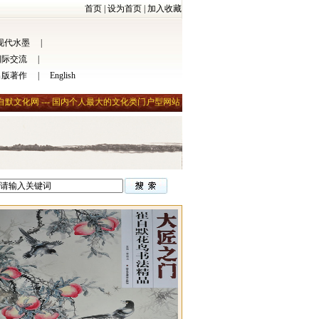
首页
|
设为首页
|
加入收藏
现代水墨
|
国际交流
|
出版著作
|
English
自默文化网 --- 国内个人最大的文化类门户型网站