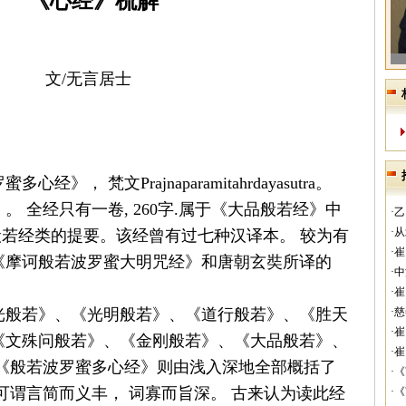
《心经》梳解
文
/
无言居士
罗蜜多心经》，
梵文
Prajnaparamitahrdayasutra
。
》。
全经只有一卷
, 260
字
.
属于《大品般若经》中
·
·
般若经类的提要。该经曾有过七种汉译本。
较为有
·
《摩诃般若波罗蜜大明咒经》和唐朝玄奘所译的
·
·
光般若》、《光明般若》、《道行般若》、《胜天
·
·
《文殊问般若》、《金刚般若》、《大品般若》、
·
《般若波罗蜜多心经》则由浅入深地全部概括了
·
可谓言简而义丰，
词寡而旨深。
古来认为读此经
·