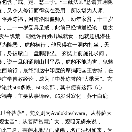
容包含了戒、定、慧三学。
“
三藏法师
”
意谓其通晓
益，又令人修行而得实在受用，所以堪为人师。
，俗姓陈祎，河南洛阳偃师人，幼年家贫，十三岁
名，二十一岁受具足戒，此前已经博通经论。唐太
发生饥荒，朝廷许百姓出城就食，他就趁机潜往
更为险恶，
虎豹横行，他只得在一洞内打坐，天
痍，身被脓血，盘脚静坐。
玄奘上前施礼求问，
卷，说一旦朗诵则山川平易，虎豹不能为害，鬼魅
往西前行，最终到达中印度的摩揭陀国王舍城，在
寺广学佛教经论，成为了中外称誉的
“
大乘天
”
。玄
律论共
500
多帙、
600
余部，其中便有这部《心
宏福寺，主要从事译经。
65
岁时寂化，葬于白鹿
观世音菩萨
”
，梵文则为
Avalokiteshvara
。从菩萨大
观世音
”
；从菩萨智慧广大，观照无碍来说，
立此二名。菩萨本地早已成佛，名正法明如来，为