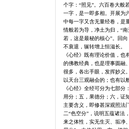
个字：
“
照见
”
。六百卷大般
一字，是一即多相。开展为
中每一字又含无量经卷，是
情般若为导，净土为归，
“
南
若，这是最秘的核心
”
。回向
不衰退，辗转增上恒滋长。
《心经》既有理论价值，也
的佛教经典，也是理事圆融
很多，各出手眼，发挥妙义
以天台三观融会的；也有以
《心经》全经可分为七部分
用分；五，果德分；六，证
主要含义，即修甚深观照法
二
“
色空分
”
，说明五蕴诸法
来之体性，实无生灭、垢净