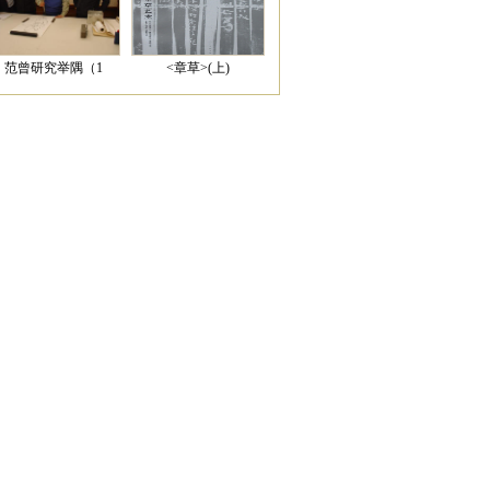
范曾研究举隅（1
<章草>(上)