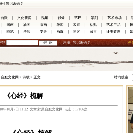
册]
忘记密码？
崔自默
|
文化新闻
|
视频
|
影像
|
艺评
|
篆刻
|
艺术市场
|
|
国画
|
油画
|
版画
|
雕塑
|
装置
|
粘贴
|
艺术产品
|
|
随笔
|
诗歌
|
专著
|
画廊
|
博客
|
留言
|
证书査询
|
密码:
注册
忘记密码？
崔
自默文化网 >
诗歌 >
正文
站内搜索：
《心经》梳解
com 2010年10月7日 11:22 文章来源:自默文化网 点击：17106次