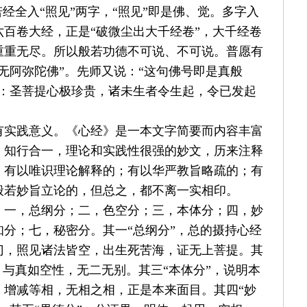
若经全入
“
照见
”
两字，
“
照见
”
即是佛、觉。多字入
六百卷大经，正是
“
破微尘出大千经卷
”
，大千经卷
重重无尽。所以般若功德不可说、不可说。普愿有
无阿弥陀佛
”
。先师又说：
“
这句佛号即是真般
：圣菩提心极珍贵，诸未生者令生起，令已发起
有实践意义。《心经》是一本文字简要而内容丰富
、知行合一，理论和实践性很强的妙文，历来注释
。有以唯识理论解释的；有以华严教旨略疏的；有
般若妙旨立论的，但总之，都不离一实相印。
：一，总纲分；二，色空分；三，本体分；四，妙
知分；七，秘密分。其一
“
总纲分
”
，总的摄持心经
门，照见诸法皆空，出生死苦海，证无上菩提。其
，与真如空性，无二无别。其三
“
本体分
”
，说明本
、增减等相，无相之相，正是本来面目。其四
“
妙