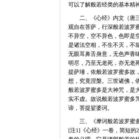
可以了解般若经类的基本精
二、《心经》内文（唐
观自在菩萨，行深般若波罗
不异空，空不异色，色即是
是诸法空相，不生不灭，不
无眼耳鼻舌身意，无色声香
明尽，乃至无老死，亦无老
提萨埵，依般若波罗蜜多故
想，究竟涅槃。三世诸佛，
般若波罗蜜多是大神咒，是
实不虚。故说般若波罗蜜多
谛，菩提娑婆诃。
三、《摩诃般若波罗蜜
[
注
1]
《心经》一卷，简短的
2