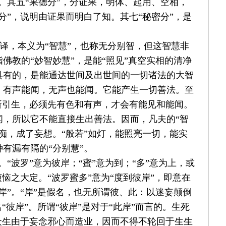
。其五
“
果德分
”
，分证果，明体、起用、空相，
分
”
，说明由证果而明白了知。其七
“
秘密分
”
，是
。
译，本义为
“
智慧
”
，也称无分别智，但这智慧非
指佛教的
“
妙智妙慧
”
，是能
“
照见
”
真空实相的清净
具有的，是能通达世间及出世间的一切诸法的大智
；有声能闻，无声也能闻。它能产生一切善法。至
所引生，必须先有色和有声，才会有能见和能闻。
闻，所以它不能直接生出善法。因而，凡夫的
“
智
痴，成了妄想。
“
般若
”
如灯，能照亮一切，能实
种有漏有隔的
“
分别慧
”
。
。
“
波罗
”
意为彼岸；
“
蜜
”
意为到；
“
多
”
意为上，或
烦恼之大定。
“
波罗蜜多
”
意为
“
度到彼岸
”
，即意在
岸
”
。
“
岸
”
是假名，也无所谓彼、此：以迷妄颠倒
名
“
彼岸
”
。所谓
“
彼岸
”
是对于
“
此岸
”
而言的。生死
众生由于妄念邪心而造业，因而不得不轮回于生生