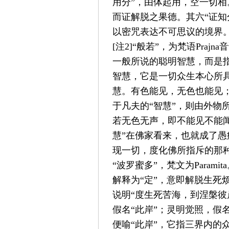
用分
”
，由体起用，空一切相
而证解脱之果德。其六
“
证知
以密咒表达不可思议的境界
[
注
2]“
般若
”
，为梵语
Prajna
音
一般所说的聪明智慧，而是
智慧，它是一切众生本心所
慧。有色能见，无色也能见
于凡夫的
“
智慧
”
，则由外物
若无色无声，即不能见不能
慧
”
在佛家看来，也就成了愚
现一切，度化佛所指斥的那
“
波罗蜜多
”
，梵文为
Paramita
解释为
“
定
”
，意即解脱生死
说明
“
度生死苦海，到涅槃彼
假名
“
此岸
”
；灵明觉照，假
便喻
“
此岸
”
，它指三界内的