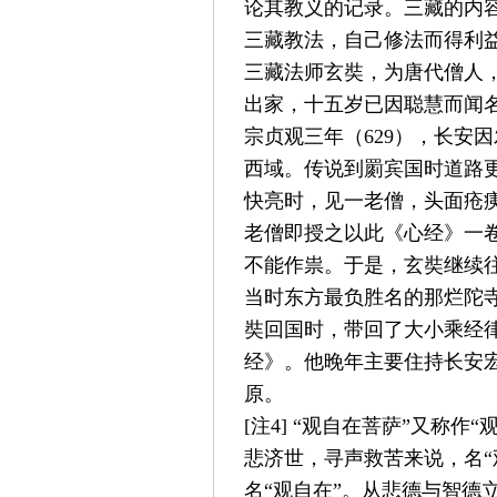
论其教义的记录。三藏的内
三藏教法，自己修法而得利
三藏法师玄奘，为唐代僧人
出家，十五岁已因聪慧而闻
宗贞观三年（
629
），长安因
西域。传说到罽宾国时道路
快亮时，见一老僧，头面疮
老僧即授之以此《心经》一
不能作祟。于是，玄奘继续
当时东方最负胜名的那烂陀
奘回国时，带回了大小乘经
经》。他晚年主要住持长安
原。
[
注
4] “
观自在菩萨
”
又称作
“
悲济世，寻声救苦来说，名
“
名
“
观自在
”
。从悲德与智德