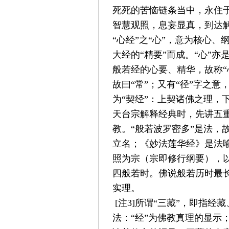
死死的苦恼链条当中，永住
智慧观照，息妄显真，到达
“
心经
”
之
“
心
”
，意为核心、
大经的
“
精要
”
而成。
“
心
”
亦
般若经的心要、精华，故称
“
故曰
“
常
”
；又有
“
径
”
字之意
为
“
契经
”
：上契诸佛之理，
天台宗解释经典时，先讲五
教。
“
般若波罗密多
”
是法，
立名；《妙法莲华经》是法
照为宗（宗即修行纲要），
四般若时。佛说般若历时最
实理。
[
注
3]
所谓
“
三藏
”
，即指经藏
法：
“
经
”
为佛教真理的显示