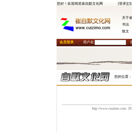
您好！欢迎阅览崔自默文化网
[登录]
[注
关于
书法
散文
会员登录
用户名:
您的位置：
http://www.cuizimo.