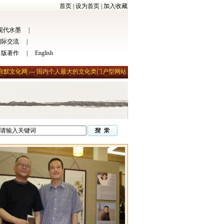
首页
|
设为首页
|
加入收藏
现代水墨
|
国际交流
|
出版著作
|
English
自默文化网 --- 国内个人最大的文化类门户型网站