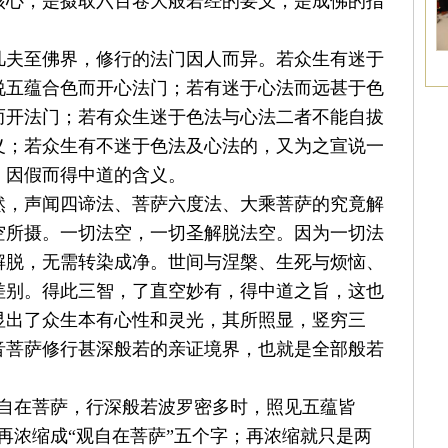
核心，是摄取六百卷大般若经的要义，是成佛的指
凡夫至佛界，修行的法门因人而异。若众生有迷于
说五蕴合色而开心法门；若有迷于心法而远甚于色
而开法门；若有众生迷于色法与心法二者不能自拔
义；若众生有不迷于色法及心法的，又为之宣说一
，因假而得中道的含义。
然，声闻四谛法、菩萨六度法、大乘菩萨的究竟解
空所摄。一切法空，一切圣解脱法空。因为一切法
解脱，无需转染成净。世间与涅槃、生死与烦恼、
差别。得此三智，了直空妙有，得中道之旨，这也
显出了众生本有心性和灵光，其所照显，竖穷三
音菩萨修行甚深般若的亲证境界，也就是全部般若
自在菩萨，行深般若波罗密多时，照见五蕴皆
再浓缩成
“
观自在菩萨
”
五个字；再浓缩就只是两