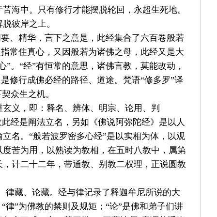
于苦海中。只有修行才能摆脱轮回，永超生死地。
解脱彼岸之上。
纲要、精华，言下之意是，此经集合了六百卷般若
是指常住真心，又因般若为诸佛之母，此经又是大
心
”
。
“
经
”
有恒常的意思，诸佛言教，莫能改动，
，是修行成佛必经的路径、道途。梵语
“
修多罗
”
译
下契众生之机。
重玄义，即：释名、辨体、明宗、论用、判
故此经是阐法立名，另如《佛说阿弥陀经》是以人
喻立名。
“
般若波罗密多心经
”
是以实相为体，以观
以度苦为用，以熟读为教相，在五时八教中，属第
长，计二十二年，带通教、别教二权理，正说圆教
、律藏、论藏。经与律记录了释迦牟尼所说的大
；
“
律
”
为佛教的禁则及规矩；
“
论
”
是佛和弟子们讲