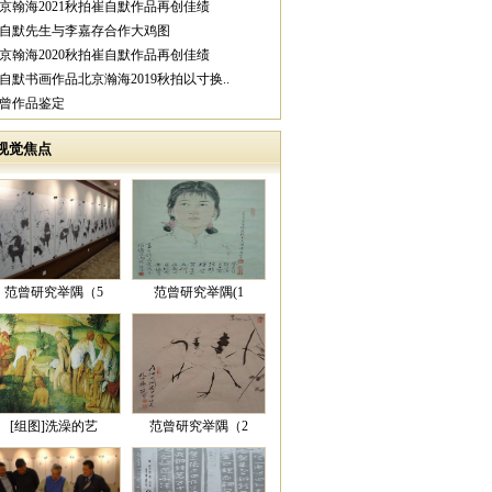
北京翰海2021秋拍崔自默作品再创佳绩
崔自默先生与李嘉存合作大鸡图
北京翰海2020秋拍崔自默作品再创佳绩
崔自默书画作品北京瀚海2019秋拍以寸换..
范曾作品鉴定
视觉焦点
范曾研究举隅（5
范曾研究举隅(1
[组图]洗澡的艺
范曾研究举隅（2