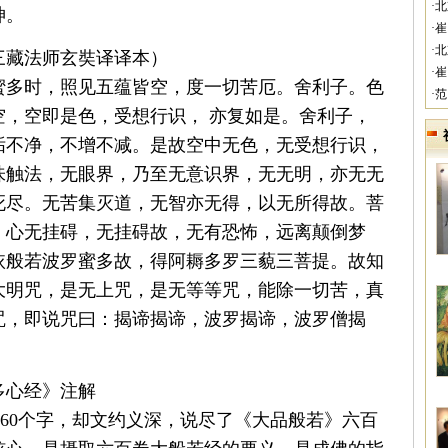
·
神。
·
·
三藏法师玄奘译译本）
·
蜜多时，照见五蕴皆空，度一切苦厄。舍利子。色
·
空，空即是色，受想行识，
亦复如是。舍利子，
垢不净，不增不减。是故空中无色，无受想行识，
味触法，无眼界，乃至无意识界，无无明，亦无无
死尽。无苦集灭道，无智亦无得，以无所得故。菩
，心无挂碍，无挂碍故，无有恐怖，远离颠倒梦
依般若波罗蜜多故，得阿耨多罗三藐三菩提。故知
大明咒，是无上咒，是无等等咒，能除一切苦，真
咒，即说咒曰：揭谛揭谛，波罗揭谛，波罗僧揭
多心经》注解
60
个字，却文约义深，说尽了《大品般若》六百