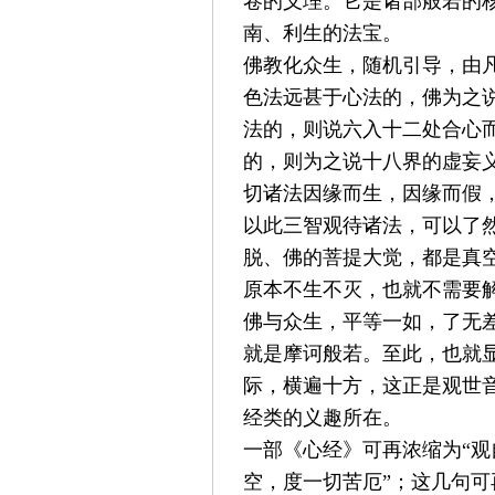
卷的义理。它是诸部般若的
南、利生的法宝。
佛教化众生，随机引导，由
色法远甚于心法的，佛为之
法的，则说六入十二处合心
的，则为之说十八界的虚妄
切诸法因缘而生，因缘而假
以此三智观待诸法，可以了
脱、佛的菩提大觉，都是真
原本不生不灭，也就不需要
佛与众生，平等一如，了无
就是摩诃般若。至此，也就
际，横遍十方，这正是观世
经类的义趣所在。
一部《心经》可再浓缩为
“
观
空，度一切苦厄
”
；这几句可