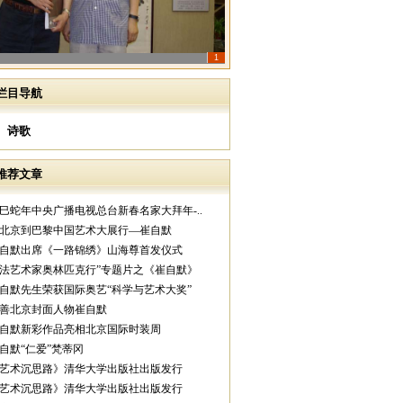
1
栏目导航
诗歌
推荐文章
乙巳蛇年中央广播电视总台新春名家大拜年-..
从北京到巴黎中国艺术大展行—崔自默
崔自默出席《一路锦绣》山海尊首发仪式
中法艺术家奥林匹克行”专题片之《崔自默》
崔自默先生荣获国际奥艺“科学与艺术大奖”
慈善北京封面人物崔自默
崔自默新彩作品亮相北京国际时装周
崔自默“仁爱”梵蒂冈
《艺术沉思路》清华大学出版社出版发行
《艺术沉思路》清华大学出版社出版发行