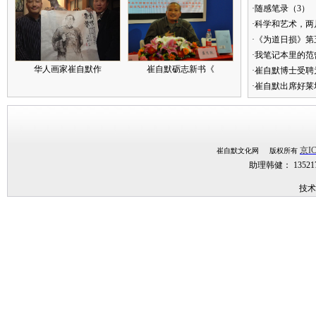
·随感笔录（3）
·科学和艺术，两
·《为道日损》
·我笔记本里的
华人画家崔自默作
崔自默砺志新书《
·崔自默博士受聘
·崔自默出席好莱
京IC
崔自默文化网 版权所有
助理韩健： 1352
技术