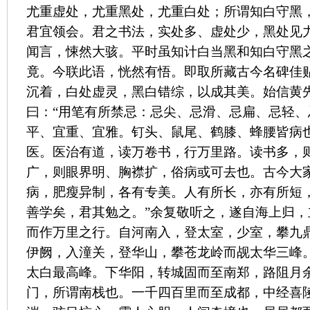
尤重虚处，尤重黑处，尤重白处；所谓知白守黑
君宜领会。君之书法，实处多、虚处少，黑处见
闻言，悚然大骇。平时虽知计白当黑和知白守黑
竟。今联此语，恍然有悟。即取所藏古今名碑佳
沉着，白处虚灵，黑白错综，以成其美。始信黄
曰：“用笔有所禁忌：忌尖、忌滑、忌扁、忌轻
平、宜重、宜雅。钉头、鼠尾、鹤膝、蜂腰皆病
医。医治有道，读万卷书，行万里路。读书多，
广，则眼界明、胸襟扩，俗病或可去也。古今大
病，肥瘦异制，各有专美。人有所长，亦有所短
善学矣，君其勉之。”余复敬听之，遂自海上归
而作万里之行。自河南入，登太室，少室，攀九
伊阙，入潼关，登华山，攀苍龙岭而觇太华三峰
太白最高峰。下华阳，转城固而至南郑，路阻月
门，所谓南栈也。一千四百里而至成都，中经喜