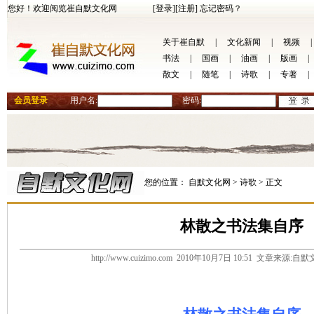
您好！欢迎阅览崔自默文化网
[登录]
[注册]
忘记密码？
关于崔自默
|
文化新闻
|
视频
|
书法
|
国画
|
油画
|
版画
|
散文
|
随笔
|
诗歌
|
专著
|
会员登录
用户名:
密码:
您的位置：
自默文化网 >
诗歌 >
正文
林散之书法集自序
http://www.cuizimo.com 2010年10月7日 10:51 文章来源