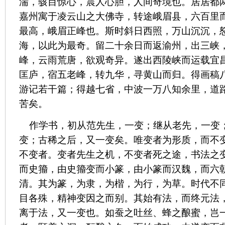
湍，骇目惊心，震人心胆，人间奇境也。居居都
嘉州寓于凌云山之大佛寺，转途峨眉县，六百里
最高，峨眉正峰也。斯时斜日西照，万山沉沉，
海，以此为最奇。留二十余日而返渝州，出三峡
峰，云雨荒唐，欲观奇异。遂出西陵峡而运载宜
匡庐，宿五老峰，转九华，寻黄山而归。得画稿
游记若干篇；得越七省，中波一万八知余里，道
苦矣。
作学书，初从范先生，一变；继从老先，一变
变；古稀之后，又一变矣。唯变者为形质，而不
不变者。变者先生之机，不变者死之途，书法之
而史籀，由史籀变而小篆，由小篆而汉魏，而六
清。其为篆，为隶，为楷，为行，为草。时代不
目各殊，精神变因之而别。其始有法，而终元法
离于法，又一变也。如蚕之吐丝、蜂之酿蜜，岂