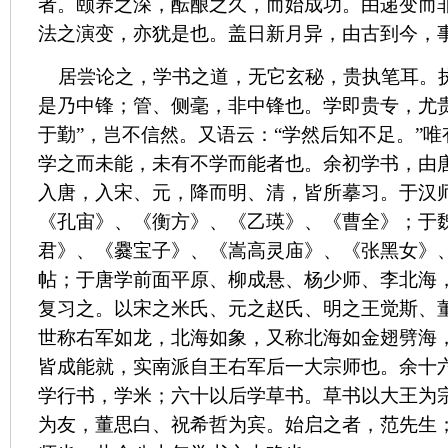
者。颐养之深，酝酿之久，而始成功。由递变而
法之演变，亦犹是也。盖日新月异，由古到今，
居尝论之，学书之道，无它玄秘，贵执笔耳。
是乃中锋；管、侧毫，非中锋也。学即贵专，尤
于勤”，岂不信然。又语云：“学然后知不足。”
学之而未能，未有不学而能者也。余初学书，由
入唐，入宋、元，降而明、清，皆所摹习。于汉
《孔宙》、《衡方》、《乙瑛》、《曹全》；于
君》、《爨宝子》、《嵩高灵庙》、《张黑女》
帖；于唐学前面平原、柳成悬、杨少师、李北海
复习之。以宋之米氏、元之赵氏、明之王觉斯、
世称右军如龙，北海如象，又称北海如金翅劈海
皆成能就，实南派自王右军后一大宗师也。余十
学行书，学米；六十以后学草书。草书以大王为
为友，董思白、祝希哲为宾。始启之者，范先生