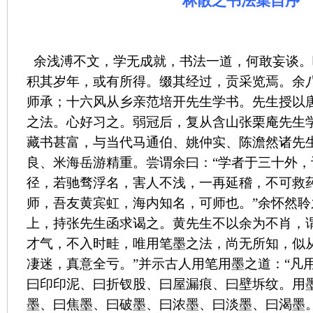
林散之书法集自序
余浅溥不文，学无成就，书法一道，何敢妄谈。
积其岁年，或有所得。缀其经过，贡采览焉。余
师承；十六风从乡亲范培开先生学书。先生授以
之法。心好习之。弱冠后，复从含山张栗庵先生
藏书甚富，与当代马通伯、姚仲实、陈澹然诸先
良、米海岳游精重。尝谓余曰：“学者于三十外
径，若驰骛浮名，害人不浅，一再延稽，不可救
师，吾友黄宾虹，海内知名，可师也。”余怀然
上，持张先生函求谒之。黄先生不以余为不肖，
才气，不入时畦，唯用笔墨之法，尚无所知，似
凄迷，真意全亏。”并示古人用笔用墨之道：“凡
曰印印泥、曰折钗股、曰屋漏痕、曰壁坼纹。用
墨、曰焦墨、曰破墨、曰浓墨、曰淡墨、曰渴墨。