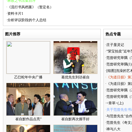
·林散之书法集自序
·《流行书风档案》（暂定名）
·资料卡片1
·分析评议阶段的个人总结
图片推荐
热点专题
·庄子显灵记
·“荣宝拍卖”近
·范曾研究举隅（
·范曾研究举隅(1)
·[组图]洗澡的艺
乙巳蛇年中央广播
葛优先生到访崔自
·《为道日损》第
·《为道日损》第四
·范曾研究举隅（
·范曾研究举隅（
·<章草>(上)
·关于范曾先生书
·与范曾先生“合
崔自默作品点亮“
崔自默再次握手好
·范曾先生《奇文
·禅与八大