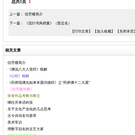
总共1页
1
上一篇：
信芳楼简介
下一篇：
《流行书风档案》（暂定名）
【打印文章】
【加入收藏】
【关闭本页
相关文章
·信芳楼简介
·《佛说八大人觉经》梳解
·《心经》梳解
·《药师琉璃光如来本愿功德经》之“药师佛十二大愿”
· 《信芳楼诗賸》
·朱耷作品考释与释文
·继往开来话科技
·关于文化产业化的几点思考
·古今诗词名句荟萃
·美术常识
·用数字冠名的文艺大家