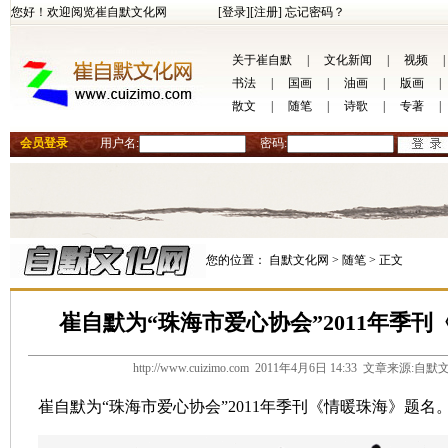
您好！欢迎阅览崔自默文化网
[登录]
[注册]
忘记密码？
关于崔自默
|
文化新闻
|
视频
|
书法
|
国画
|
油画
|
版画
|
散文
|
随笔
|
诗歌
|
专著
|
会员登录
用户名:
密码:
您的位置：
自默文化网 >
随笔 >
正文
崔自默为“珠海市爱心协会”2011年季
http://www.cuizimo.com 2011年4月6日 14:33 文章来源
崔自默为“珠海市爱心协会”2011年季刊《情暖珠海》题名