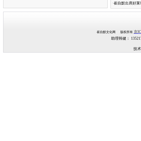
·崔自默出席好莱
京IC
崔自默文化网 版权所有
助理韩健： 1352
技术