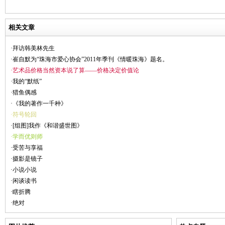
相关文章
·拜访韩美林先生
·崔自默为“珠海市爱心协会”2011年季刊《情暖珠海》题名。
·艺术品价格当然资本说了算——价格决定价值论
·我的“默纸”
·猎鱼偶感
·《我的著作一千种》
·符号轮回
·[组图]我作《和谐盛世图》
·学而优则师
·受苦与享福
·摄影是镜子
·小说小说
·闲谈读书
·瞎折腾
·绝对