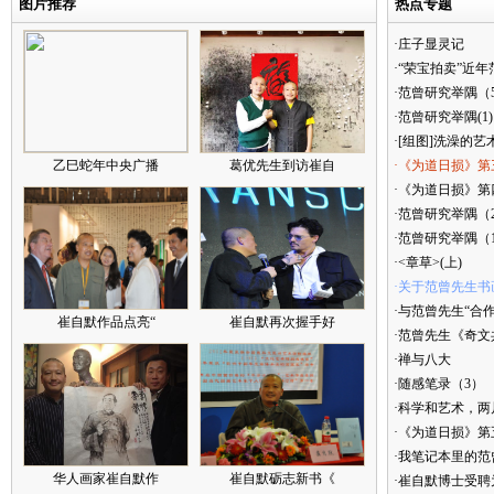
图片推荐
热点专题
·庄子显灵记
·“荣宝拍卖”近
·范曾研究举隅（
·范曾研究举隅(1)
·[组图]洗澡的艺
乙巳蛇年中央广播
葛优先生到访崔自
·《为道日损》第
·《为道日损》第四
·范曾研究举隅（
·范曾研究举隅（
·<章草>(上)
·关于范曾先生书
·与范曾先生“合
崔自默作品点亮“
崔自默再次握手好
·范曾先生《奇文
·禅与八大
·随感笔录（3）
·科学和艺术，两
·《为道日损》
·我笔记本里的
华人画家崔自默作
崔自默砺志新书《
·崔自默博士受聘