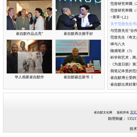
·范曾研究举隅（
·范曾研究举隅（
·<章草>(上)
·关于范曾先生书
·与范曾先生“合
崔自默作品点亮“
崔自默再次握手好
·范曾先生《奇文
·禅与八大
·随感笔录（3）
·科学和艺术，两
·《为道日损》
·我笔记本里的
华人画家崔自默作
崔自默砺志新书《
·崔自默博士受聘
·崔自默出席好莱
京IC
崔自默文化网 版权所有
助理韩健： 1352
技术