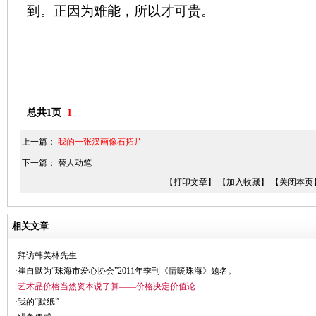
到。正因为难能，所以才可贵。
总共1页
1
上一篇：
我的一张汉画像石拓片
下一篇：
替人动笔
【打印文章】
【加入收藏】
【关闭本页
相关文章
·拜访韩美林先生
·崔自默为“珠海市爱心协会”2011年季刊《情暖珠海》题名。
·艺术品价格当然资本说了算——价格决定价值论
·我的“默纸”