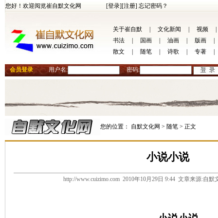
您好！欢迎阅览崔自默文化网
[登录]
[注册]
忘记密码？
关于崔自默
|
文化新闻
|
视频
|
书法
|
国画
|
油画
|
版画
|
散文
|
随笔
|
诗歌
|
专著
|
会员登录
用户名:
密码:
您的位置：
自默文化网 >
随笔 >
正文
小说小说
http://www.cuizimo.com 2010年10月29日 9:44 文章来源