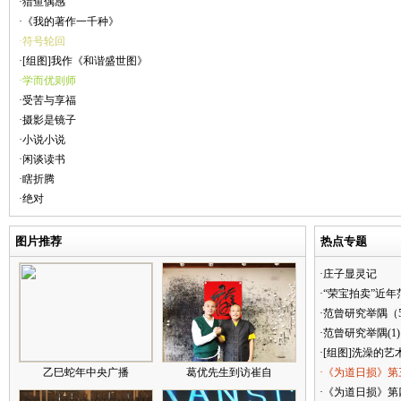
·猎鱼偶感
·《我的著作一千种》
·符号轮回
·[组图]我作《和谐盛世图》
·学而优则师
·受苦与享福
·摄影是镜子
·小说小说
·闲谈读书
·瞎折腾
·绝对
图片推荐
热点专题
·庄子显灵记
·“荣宝拍卖”近
·范曾研究举隅（
·范曾研究举隅(1)
·[组图]洗澡的艺
乙巳蛇年中央广播
葛优先生到访崔自
·《为道日损》第
·《为道日损》第四