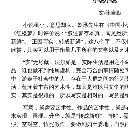
小说小说
文
/
崔自默
小说虽小，意思却大。鲁迅先生在《中国小
《红楼梦》时评价说：“叙述皆存本真，闻见悉所
新鲜”。“正因写实，转成新鲜”，这八个字，不
欣赏，其实可以用于衡量几乎所有的文学以及艺
“实”无尽藏，法尔如是，实际生活是用之不
品，谁也做不到纯属虚构，完全巧合的事情随处
中，游走于社会中的人，存在于人群之间的行为
活，蕴涵着丰富的艺术性，却又是难以用文学的
实，其实是很难的，所以写实是相对的，写意是
写意，就需要艺术性。作品的艺术性，就是
来实现、再现、升华，就是“转成新鲜”。“转”，
假、空对空、忸怩做作，要做到如土委地，自然