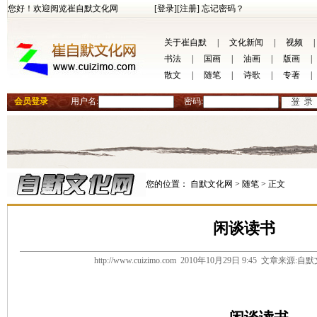
您好！欢迎阅览崔自默文化网
[登录]
[注册]
忘记密码？
关于崔自默
|
文化新闻
|
视频
|
书法
|
国画
|
油画
|
版画
|
散文
|
随笔
|
诗歌
|
专著
|
会员登录
用户名:
密码:
您的位置：
自默文化网 >
随笔 >
正文
闲谈读书
http://www.cuizimo.com 2010年10月29日 9:45 文章来