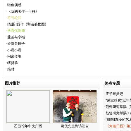
·猎鱼偶感
·《我的著作一千种》
·符号轮回
·[组图]我作《和谐盛世图》
·学而优则师
·受苦与享福
·摄影是镜子
·小说小说
·闲谈读书
·瞎折腾
·绝对
图片推荐
热点专题
·庄子显灵记
·“荣宝拍卖”近
·范曾研究举隅（
·范曾研究举隅(1)
·[组图]洗澡的艺
乙巳蛇年中央广播
葛优先生到访崔自
·《为道日损》第