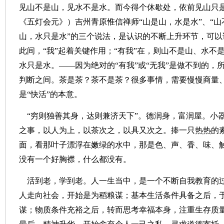
见山不是山，见水不是水。而今得个休歇处，依前见山只是
《五灯会元》）吉州青原惟信禅师“山是山，水是水”、“山
山，水只是水”的三个说法，是认识的不断上升环节，可以
此间，“我”起着关键作用；“有我”在，则山不是山、水不
水只是水。——因为绝对的“有我”或“无我”是做不到的，
判断之间。茶是茶？茶不是茶？很多事情，需要慢慢商量
是“快活”的本意。
“穷则独善其身，达则兼济天下”。德润身，富润屋。小
之事，以人为上，以茶次之，以具又次之。捧一只热热的
面，看那叶子漂浮在嫩绿的水中，那是色、声、香、味、
没有一个好胸襟，什么都没有。
活到老，学到老。人一生当中，是一个不断自我教育的
人走向社会，开始是为稻粮谋；基本生活条件具备之后，
谋；物质条件充裕之后，转而思考幸福本身，注重生存质