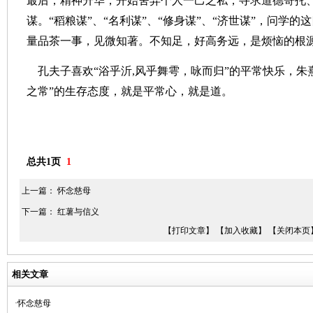
最后，精神升华，开始舍弃个人一己之私，寻求道德寄托
谋。“稻粮谋”、“名利谋”、“修身谋”、“济世谋”，问学
量品茶一事，见微知著。不知足，好高务远，是烦恼的根
孔夫子喜欢“浴乎沂
,
风乎舞雩，咏而归”的平常快乐，朱
之常”的生存态度，就是平常心，就是道。
总共1页
1
上一篇：
怀念慈母
下一篇：
红薯与信义
【打印文章】
【加入收藏】
【关闭本页
相关文章
·怀念慈母