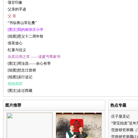
·蒲甘印象
·父亲的手迹
·父 亲
·“书似青山常乱叠”
·[图文]我的南张庄小学
·[组图]恩父十二周年祭
·借茶放心
·红薯与信义
·乐其日用之常 ——读夏丏尊家书
·[图文]周汝昌——余心有寄
·[组图]想念汪曾祺
·[组图]滇行追记
·我画我荷
·[图文]走过西藏
图片推荐
热点专题
·庄子显灵记
·“荣宝拍卖”近
·范曾研究举隅（
·范曾研究举隅(1)