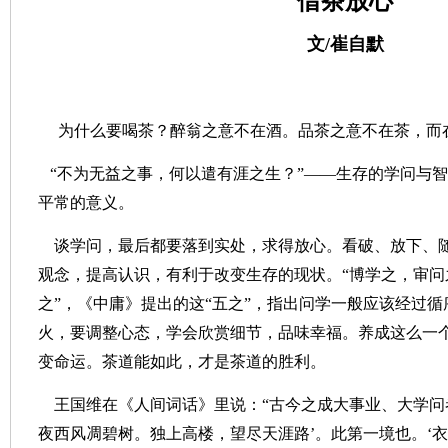
借茶放心
文/崔自默
为什么要喝茶？醉翁之意不在酒。品茶之意不在茶，而
“不为无益之事，何以遣有涯之生？”——生存的学问与
平常的意义。
谈学问，最后都要落到实处，求得放心。看破、放下、
观念，提高认识，有利于改变生存的现状。“博学之，审问
之”，《中庸》提出的这“五之”，指出问学一般应该经过
火，要调整心态，学会欣赏细节，品味幸福。养成这么一
变命运。茶道能如此，才是茶道的胜利。
王国维在《人间词话》里说：“古今之成大事业、大学问
夜西风凋碧树。独上高楼，望尽天涯路’。此第一境也。‘