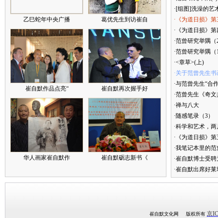
·[组图]洗澡的艺
乙巳蛇年中央广播
葛优先生到访崔自
·《为道日损》第
·《为道日损》第四
·范曾研究举隅（
·范曾研究举隅（
·<章草>(上)
·关于范曾先生书
·与范曾先生“合
崔自默作品点亮“
崔自默再次握手好
·范曾先生《奇文
·禅与八大
·随感笔录（3）
·科学和艺术，两
·《为道日损》
·我笔记本里的
华人画家崔自默作
崔自默砺志新书《
·崔自默博士受聘
·崔自默出席好莱
京IC
崔自默文化网 版权所有