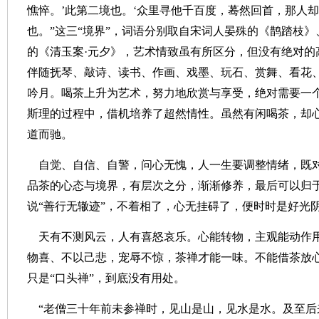
憔悴。’此第二境也。‘众里寻他千百度，蓦然回首，那人却
也。”这三“境界”，词语分别取自宋词人晏殊的《鹊踏枝
的《清玉案·元夕》，艺术情致虽有所区分，但没有绝对的
伴随抚琴、敲诗、读书、作画、戏墨、玩石、赏舞、看花
吟月。喝茶上升为艺术，努力地欣赏与享受，绝对需要一
斯理的过程中，借机培养了超然情性。虽然有闲喝茶，却
道而驰。
自觉、自信、自警，问心无愧，人一生要调整情绪，既
品茶的心态与境界，有层次之分，渐渐修养，最后可以归
说“善行无辙迹”，不着相了，心无挂碍了，便时时是好光
天有不测风云，人有喜怒哀乐。心能转物，主观能动作
物喜、不以己悲，宠辱不惊，茶禅才能一味。不能借茶放
只是“口头禅”，到底没有用处。
“老僧三十年前未参禅时，见山是山，见水是水。及至后