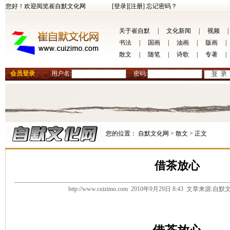
您好！欢迎阅览崔自默文化网
[登录]
[注册]
忘记密码？
关于崔自默
|
文化新闻
|
视频
|
书法
|
国画
|
油画
|
版画
|
散文
|
随笔
|
诗歌
|
专著
|
会员登录
用户名:
密码:
您的位置：
自默文化网 >
散文 >
正文
借茶放心
http://www.cuizimo.com 2010年9月29日 8:43 文章来源