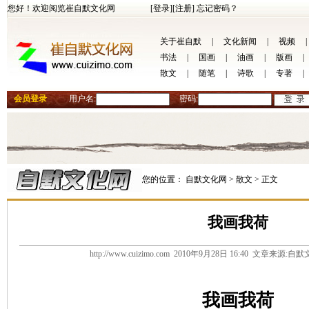
您好！欢迎阅览崔自默文化网
[登录]
[注册]
忘记密码？
关于崔自默
|
文化新闻
|
视频
|
书法
|
国画
|
油画
|
版画
|
散文
|
随笔
|
诗歌
|
专著
|
会员登录
用户名:
密码:
您的位置：
自默文化网 >
散文 >
正文
我画我荷
http://www.cuizimo.com 2010年9月28日 16:40 文章来源
我画我荷