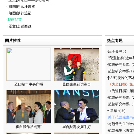
·[图文]周汝昌——余心有寄
·[组图]想念汪曾祺
·[组图]滇行追记
·我画我荷
·[图文]走过西藏
图片推荐
热点专题
·庄子显灵记
·“荣宝拍卖”近
·范曾研究举隅（
·范曾研究举隅(1)
·[组图]洗澡的艺
乙巳蛇年中央广播
葛优先生到访崔自
·《为道日损》第
·《为道日损》第四
·范曾研究举隅（
·范曾研究举隅（
·<章草>(上)
·关于范曾先生书
·与范曾先生“合
崔自默作品点亮“
崔自默再次握手好
·范曾先生《奇文