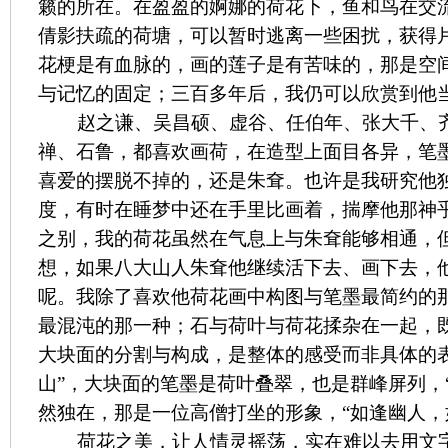
籁的所在。在盈盈的婀娜的荷花下，鱼和鸟在交
倩影扶疏的荷塘，可以暂时逃离一些困扰，获得
花梗是有血脉的，画的莲子是有苦味的，那是空
与记忆的固定；三百多年后，我仍可以欣赏到他
赵之谦、吴昌硕、虚谷、任伯年、张大千、
禅、石鲁，都喜欢画荷，在造型上面目各异，笔
喜爱的摆脱不掉的，还是朱耷。也许是我研究他
度，有时在睡梦中还在手里比画着，揣摩他那神
之别，我的荷花虽然在气息上与朱耷能够相通，
想，如果八大山人朱耷他继续活下去、画下去，
呢。我除了喜欢他荷花画中构图与笔墨最简约的
最混沌的那一种；石与荷叶与荷花揉杂在一起，
大块面的分割与构成，是整体的感受而非具体的
山”，大块面的笔墨是荷叶叠翠，也是群峰屏列，
然独在，那是一位高僧打坐的形象，“如逢幽人，
荷花之美，让人情灵摇荡，实在难以去用文