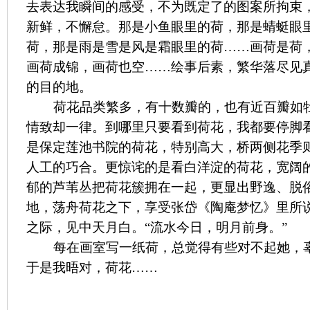
去表达我瞬间的感受，不为既定了的图案所拘束
新鲜，不懈怠。那是小鱼眼里的荷，那是蜻蜓眼
荷，那是雨是雪是风是霜眼里的荷……画荷是荷
画荷成锦，画荷也空……绘事后素，繁华落尽见
的目的地。
荷花品类繁多，有十数瓣的，也有近百瓣如
情致却一律。到哪里只要看到荷花，我都要停脚
是保定莲池书院的荷花，特别高大，桥两侧花季
人工的巧合。更惊诧的是看白洋淀的荷花，宽阔
郁的芦苇丛把荷花簇拥在一起，更显出野逸、脱
地，荡舟荷花之下，享受张岱《陶庵梦忆》里所说
之际，见中天月白。“流水今日，明月前身。”
每在画室写一纸荷，总觉得有些对不起她，
于是我晤对，荷花……