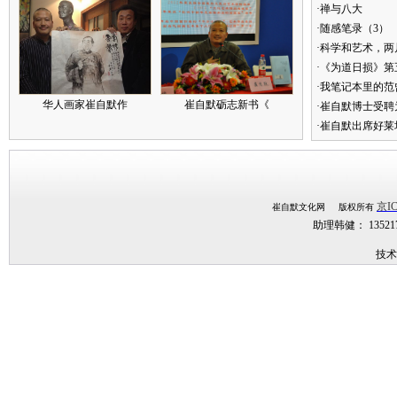
·禅与八大
·随感笔录（3）
·科学和艺术，两
·《为道日损》
·我笔记本里的
华人画家崔自默作
崔自默砺志新书《
·崔自默博士受聘
·崔自默出席好莱
京IC
崔自默文化网 版权所有
助理韩健： 1352
技术