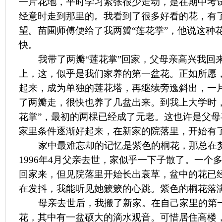
一片花地，平时学习紧张很少走动，是在期中考
经意时走到那里的。我看到了很多好看的花，有
望。苗圃师傅便给了我两瓣“莲花掌”，他说这种
快。
我带了两瓣“莲花掌”回家，父母亲高兴我回
上，这，似乎是我们家养的第一盆花。正如所愿
起来，成为单独的莲花塔，再继续旁逸斜出，一
了两瓣走，很快也养了几盆出来。到我上大学时
花掌”，最初的两棵已经成了元老。这也许是父
家里条件逐渐好起来，在新家的院落里，开始有
家中最难忘却的记忆是紫色的桐花，那总在
1996
年
4
月父亲去世，家似乎一下子散了。一个
回家来，但见院落里开始长出衰草，盆中的花已
在发抖，我能听见她簌簌的心跳。紫色的桐花落
母亲去世后，我搬了新家。在自己家里的第
花，其中有一盆硕大的滴水观音。可惜居住高楼