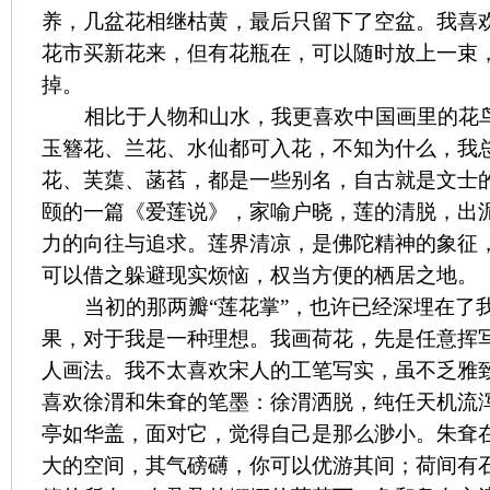
养，几盆花相继枯黄，最后只留下了空盆。我喜
花市买新花来，但有花瓶在，可以随时放上一束
掉。
相比于人物和山水，我更喜欢中国画里的花
玉簪花、兰花、水仙都可入花，不知为什么，我
花、芙蕖、菡萏，都是一些别名，自古就是文士
颐的一篇《爱莲说》，家喻户晓，莲的清脱，出
力的向往与追求。莲界清凉，是佛陀精神的象征
可以借之躲避现实烦恼，权当方便的栖居之地。
当初的那两瓣“莲花掌”，也许已经深埋在了
果，对于我是一种理想。我画荷花，先是任意挥
人画法。我不太喜欢宋人的工笔写实，虽不乏雅
喜欢徐渭和朱耷的笔墨：徐渭洒脱，纯任天机流
亭如华盖，面对它，觉得自己是那么渺小。朱耷
大的空间，其气磅礴，你可以优游其间；荷间有