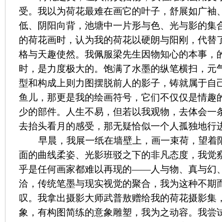
受。我以为荷花最难在画它的叶子，舒展如广袖
低、阴阳向背，池塘中一片形与色、光与影的集
的荷花画时，认为我的荷花以硬朗与阳刚，代替
格与天趣使然。我佩服梁先生因物知心的本事，
时，是力度极大的。饱满了水墨的纵笔横扫，元
型和构成上则力图摆脱前人的影子，铸就属于自
鱼儿，那更是我的绘画符号，它们不仅仅是情趣
少的部件。人生不易，但若以我观物，去体会一
去抬头看月的感受，那无疑恰似一个人孤独地行
早晨，我展一纸在墙壁上，画一束荷，望着
面的曲线柔姿、光影班驳之下的非凡态度，我觉
乎是任何画家都难以再现的——人与物、真与幻
洽，传统笔墨与现实视觉的聚合，我为这种不期
叹。我拿出摄影大师武普敖赠给我的荷花摄影集
象，有构图简练的意象雕塑，我为之动容。我尝