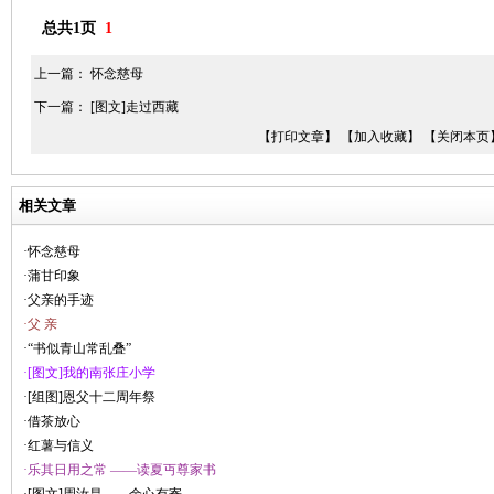
总共1页
1
上一篇：
怀念慈母
下一篇：
[图文]走过西藏
【打印文章】
【加入收藏】
【关闭本页
相关文章
·怀念慈母
·蒲甘印象
·父亲的手迹
·父 亲
·“书似青山常乱叠”
·[图文]我的南张庄小学
·[组图]恩父十二周年祭
·借茶放心
·红薯与信义
·乐其日用之常 ——读夏丏尊家书